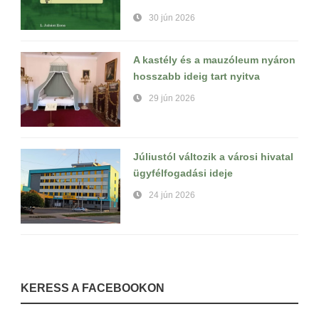
30 jún 2026
A kastély és a mauzóleum nyáron
hosszabb ideig tart nyitva
29 jún 2026
Júliustól változik a városi hivatal
ügyfélfogadási ideje
24 jún 2026
KERESS A FACEBOOKON