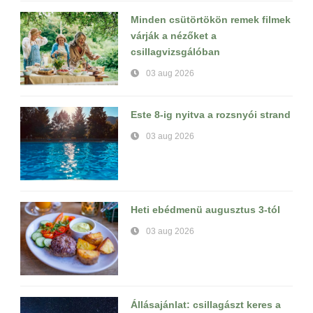
Minden csütörtökön remek filmek
várják a nézőket a
csillagvizsgálóban
03 aug 2026
Este 8-ig nyitva a rozsnyói strand
03 aug 2026
Heti ebédmenü augusztus 3-tól
03 aug 2026
Állásajánlat: csillagászt keres a