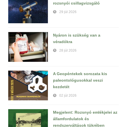
rozsnyói csillagvizsgáló
29 júl 2026
Nyáron is szükség van a
véradókra
28 júl 2026
A Geopéntekek sorozata kis
paleontológusokkal veszi
kezdetét
02 júl 2026
Megjelent: Rozsnyó emlékjelei az
államfordulatok és
rendszerváltások tükrében