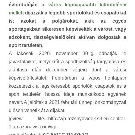
évfordulóján
a város legmagasabb kitüntetései
mellett
díjazzák a legjobb sportolókat és csapatokat
is: azokat a polgárokat, akik az egyes
sportágakban sikeresen képviselték a várost, vagy
edzőként, tisztségviselőként aktívan dolgoztak a
sport területén.
A lakosok 2020. november 30-ig adhatják le
javaslataikat, melyekről a sportbizottság tárgyalása és
ajánlása után december végéig dönt a városi
képviselő-testület. Februárban a város honlapján
közzéteszik a legsikeresebb sportolók, csapatok és a
sport területén hosszú ideje munkálkodó egyének
neveit. A jelöltek a 2021 februári ünnepi önkormányzati
ülésen vehetik át a díjakat.
[gview file=”http://wp-rozsnyovidek.s3.eu-central-
1.amazonaws.com/wp-
content/uploads/2020/10/09124352/3.-