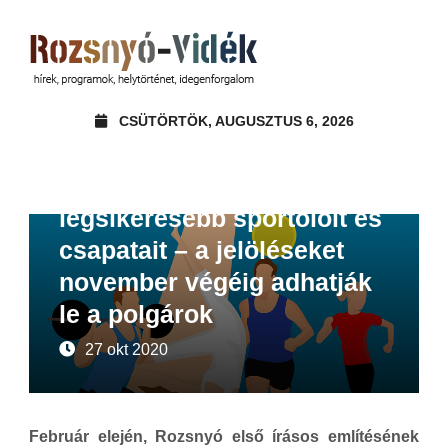
CSÜTÖRTÖK, AUGUSZTUS 6, 2026
Felhívások, pályázatok
Hírek
Kitüntetik 2020
legsikeresebb sportolóit és
csapatait – a jelöléseket
november végéig adhatják
le a polgárok
27 okt 2020
Február elején, Rozsnyó első írásos említésének