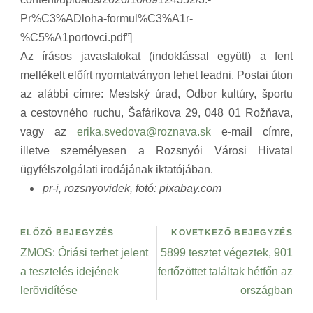
Pr%C3%ADloha-formul%C3%A1r-
%C5%A1portovci.pdf”]
Az írásos javaslatokat (indoklással együtt) a fent
mellékelt előírt nyomtatványon lehet leadni. Postai úton
az alábbi címre: Mestský úrad, Odbor kultúry, športu
a cestovného ruchu, Šafárikova 29, 048 01 Rožňava,
vagy az
erika.svedova@roznava.sk
e-mail címre,
illetve személyesen a Rozsnyói Városi Hivatal
ügyfélszolgálati irodájának iktatójában.
pr-i, rozsnyovidek, fotó: pixabay.com
ELŐZŐ BEJEGYZÉS
KÖVETKEZŐ BEJEGYZÉS
ZMOS: Óriási terhet jelent
5899 tesztet végeztek, 901
a tesztelés idejének
fertőzöttet találtak hétfőn az
lerövidítése
országban