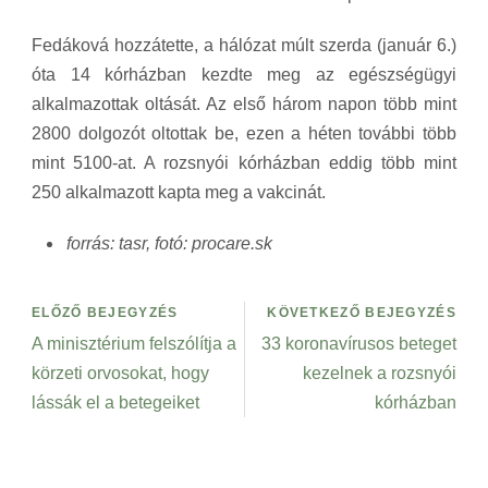
Fedáková hozzátette, a hálózat múlt szerda (január 6.)
óta 14 kórházban kezdte meg az egészségügyi
alkalmazottak oltását. Az első három napon több mint
2800 dolgozót oltottak be, ezen a héten további több
mint 5100-at. A rozsnyói kórházban eddig több mint
250 alkalmazott kapta meg a vakcinát.
forrás: tasr, fotó: procare.sk
ELŐZŐ BEJEGYZÉS
KÖVETKEZŐ BEJEGYZÉS
A minisztérium felszólítja a
33 koronavírusos beteget
körzeti orvosokat, hogy
kezelnek a rozsnyói
lássák el a betegeiket
kórházban