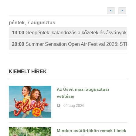
<
>
péntek, 7 augusztus
13:00
Geopéntek: kalandozás a kőzetek és ásványok izg
20:00
Summer Sensation Open Air Festival 2026: ST
KIEMELT HÍREK
Az Úsvit mozi augusztusi
vetítései
04 aug 2026
Minden csütörtökön remek filmek