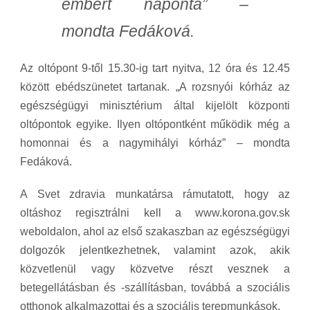
embert naponta” –
mondta Fedáková.
Az oltópont 9-től 15.30-ig tart nyitva, 12 óra és 12.45
között ebédszünetet tartanak. „A rozsnyói kórház az
egészségügyi minisztérium által kijelölt központi
oltópontok egyike. Ilyen oltópontként működik még a
homonnai és a nagymihályi kórház” – mondta
Fedáková.
A Svet zdravia munkatársa rámutatott, hogy az
oltáshoz regisztrálni kell a www.korona.gov.sk
weboldalon, ahol az első szakaszban az egészségügyi
dolgozók jelentkezhetnek, valamint azok, akik
közvetlenül vagy közvetve részt vesznek a
betegellátásban és -szállításban, továbbá a szociális
otthonok alkalmazottai és a szociális terepmunkások.