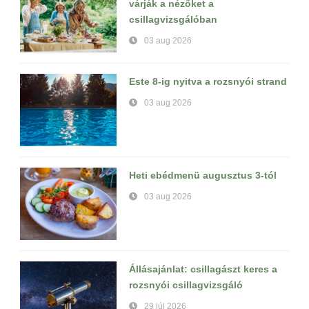
várják a nézőket a
csillagvizsgálóban
03 aug 2026
Este 8-ig nyitva a rozsnyói strand
03 aug 2026
Heti ebédmenü augusztus 3-tól
03 aug 2026
Állásajánlat: csillagászt keres a
rozsnyói csillagvizsgáló
29 júl 2026