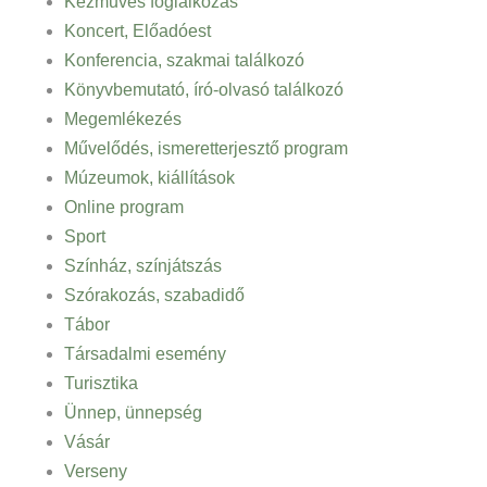
Kézműves foglalkozás
Koncert, Előadóest
Konferencia, szakmai találkozó
Könyvbemutató, író-olvasó találkozó
Megemlékezés
Művelődés, ismeretterjesztő program
Múzeumok, kiállítások
Online program
Sport
Színház, színjátszás
Szórakozás, szabadidő
Tábor
Társadalmi esemény
Turisztika
Ünnep, ünnepség
Vásár
Verseny