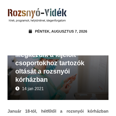
PÉNTEK, AUGUSZTUS 7, 2026
Beszámoló
Hírek
Megkezdik a kijelölt
csoportokhoz tartozók
oltását a rozsnyói
kórházban
14 jan 2021
Január 18-tól, hétfőtől a rozsnyói kórházban