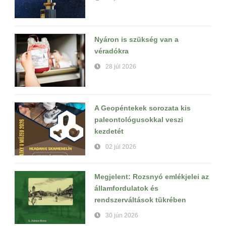
Nyáron is szükség van a
véradókra
28 júl 2026
A Geopéntekek sorozata kis
paleontológusokkal veszi
kezdetét
02 júl 2026
Megjelent: Rozsnyó emlékjelei az
államfordulatok és
rendszerváltások tükrében
30 jún 2026