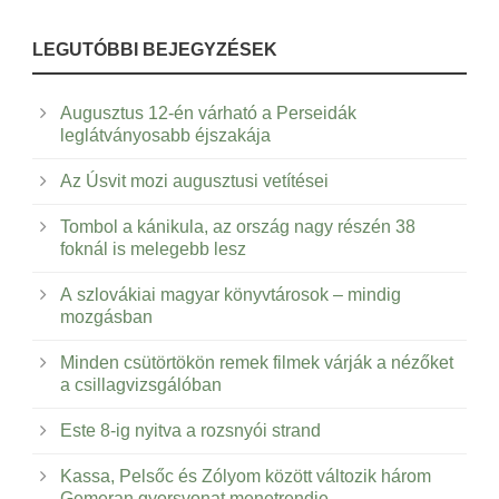
LEGUTÓBBI BEJEGYZÉSEK
Augusztus 12-én várható a Perseidák
leglátványosabb éjszakája
Az Úsvit mozi augusztusi vetítései
Tombol a kánikula, az ország nagy részén 38
foknál is melegebb lesz
A szlovákiai magyar könyvtárosok – mindig
mozgásban
Minden csütörtökön remek filmek várják a nézőket
a csillagvizsgálóban
Este 8-ig nyitva a rozsnyói strand
Kassa, Pelsőc és Zólyom között változik három
Gemeran gyorsvonat menetrendje