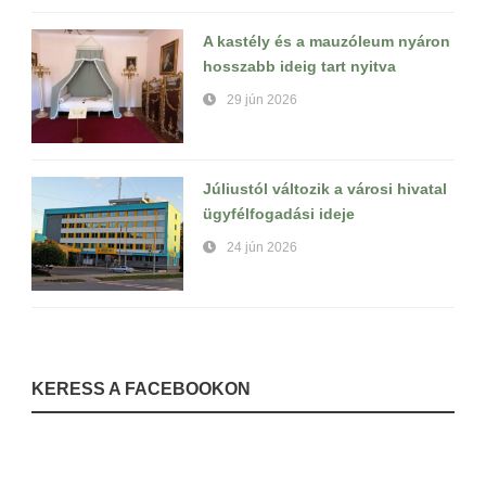
A kastély és a mauzóleum nyáron
hosszabb ideig tart nyitva
29 jún 2026
Júliustól változik a városi hivatal
ügyfélfogadási ideje
24 jún 2026
KERESS A FACEBOOKON