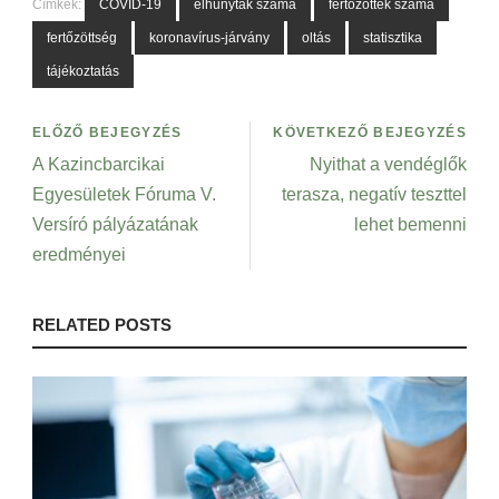
Címkék:
COVID-19
elhunytak száma
fertőzöttek száma
fertőzöttség
koronavírus-járvány
oltás
statisztika
tájékoztatás
ELŐZŐ BEJEGYZÉS
KÖVETKEZŐ BEJEGYZÉS
A Kazincbarcikai
Nyithat a vendéglők
Egyesületek Fóruma V.
terasza, negatív teszttel
Versíró pályázatának
lehet bemenni
eredményei
RELATED POSTS