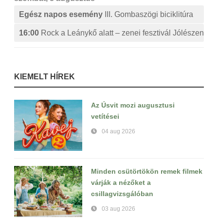
Egész napos esemény
III. Gombaszögi biciklitúra
16:00
Rock a Leánykő alatt – zenei fesztivál Jólészen
KIEMELT HÍREK
Az Úsvit mozi augusztusi
vetítései
04 aug 2026
Minden csütörtökön remek filmek
várják a nézőket a
csillagvizsgálóban
03 aug 2026