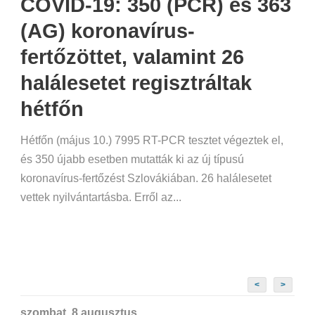
COVID-19: 350 (PCR) és 363
(AG) koronavírus-
fertőzöttet, valamint 26
halálesetet regisztráltak
hétfőn
Hétfőn (május 10.) 7995 RT-PCR tesztet végeztek el,
és 350 újabb esetben mutatták ki az új típusú
koronavírus-fertőzést Szlovákiában. 26 halálesetet
vettek nyilvántartásba. Erről az...
<
>
szombat, 8 augusztus