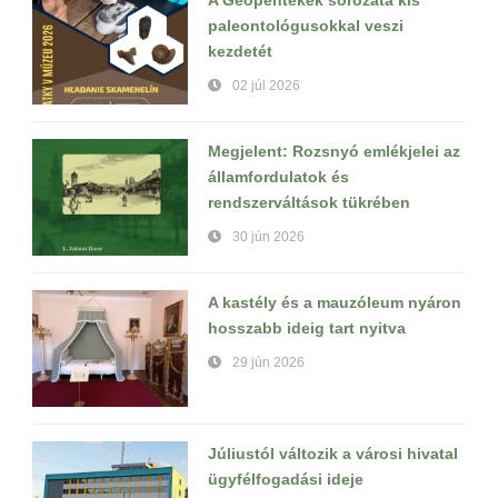
paleontológusokkal veszi
kezdetét
02 júl 2026
Megjelent: Rozsnyó emlékjelei az
államfordulatok és
rendszerváltások tükrében
30 jún 2026
A kastély és a mauzóleum nyáron
hosszabb ideig tart nyitva
29 jún 2026
Júliustól változik a városi hivatal
ügyfélfogadási ideje