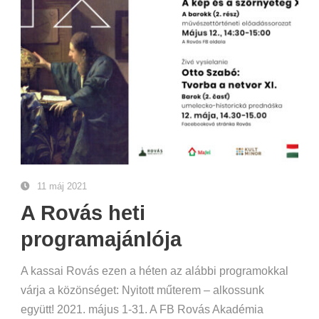
11 máj 2021
A Rovás heti
programajánlója
A kassai Rovás ezen a héten az alábbi programokkal
várja a közönséget: Nyitott műterem – alkossunk
együtt! 2021. május 1-31. A FB Rovás Akadémia