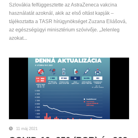
Szlovákia felfüggesztette az AstraZeneca vakcina
használatát azoknál, akik az első oltást kapják –
tájékoztatta a TASR hírügynökséget Zuzana Eliášová,
az egészségügyi minisztérium szóvivője. „Jelenleg
azokat...
11 máj 2021