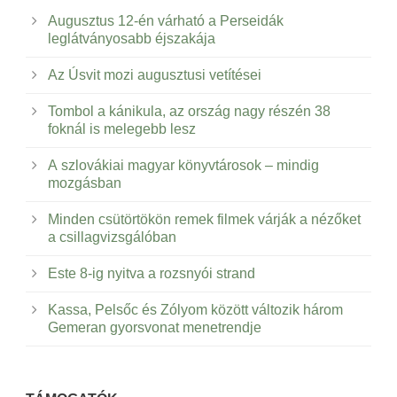
Augusztus 12-én várható a Perseidák
leglátványosabb éjszakája
Az Úsvit mozi augusztusi vetítései
Tombol a kánikula, az ország nagy részén 38
foknál is melegebb lesz
A szlovákiai magyar könyvtárosok – mindig
mozgásban
Minden csütörtökön remek filmek várják a nézőket
a csillagvizsgálóban
Este 8-ig nyitva a rozsnyói strand
Kassa, Pelsőc és Zólyom között változik három
Gemeran gyorsvonat menetrendje