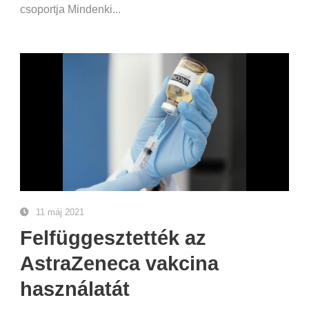
csoportja Mindenki...
11 máj 2021
Felfüggesztették az
AstraZeneca vakcina
használatát