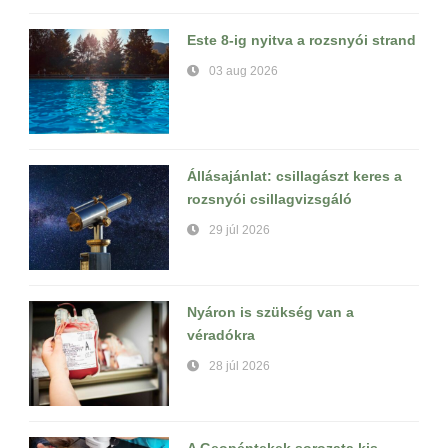
Este 8-ig nyitva a rozsnyói strand
03 aug 2026
Állásajánlat: csillagászt keres a
rozsnyói csillagvizsgáló
29 júl 2026
Nyáron is szükség van a
véradókra
28 júl 2026
A Geopéntekek sorozata kis