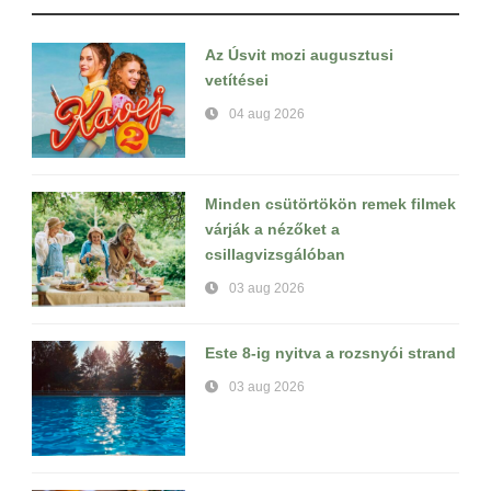
Az Úsvit mozi augusztusi
vetítései
04 aug 2026
Minden csütörtökön remek filmek
várják a nézőket a
csillagvizsgálóban
03 aug 2026
Este 8-ig nyitva a rozsnyói strand
03 aug 2026