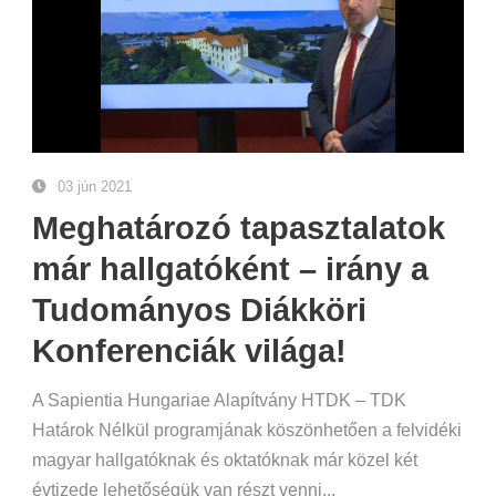
03 jún 2021
Meghatározó tapasztalatok
már hallgatóként – irány a
Tudományos Diákköri
Konferenciák világa!
A Sapientia Hungariae Alapítvány HTDK – TDK
Határok Nélkül programjának köszönhetően a felvidéki
magyar hallgatóknak és oktatóknak már közel két
évtizede lehetőségük van részt venni...