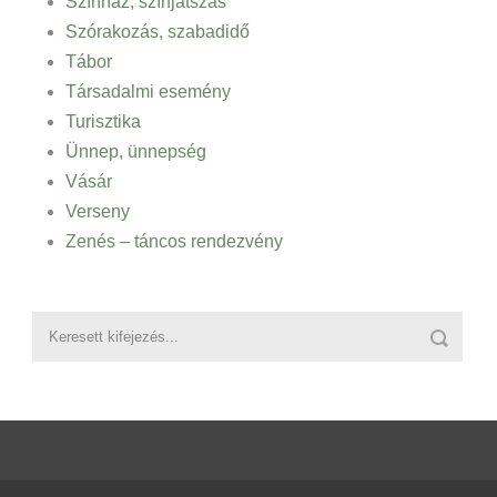
Színház, színjátszás
Szórakozás, szabadidő
Tábor
Társadalmi esemény
Turisztika
Ünnep, ünnepség
Vásár
Verseny
Zenés – táncos rendezvény