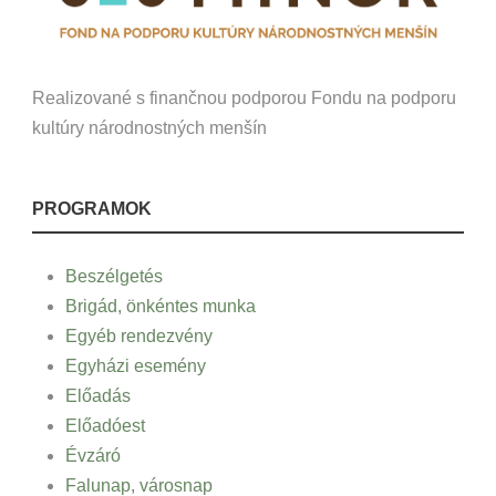
Realizované s finančnou podporou Fondu na podporu
kultúry národnostných menšín
PROGRAMOK
Beszélgetés
Brigád, önkéntes munka
Egyéb rendezvény
Egyházi esemény
Előadás
Előadóest
Évzáró
Falunap, városnap