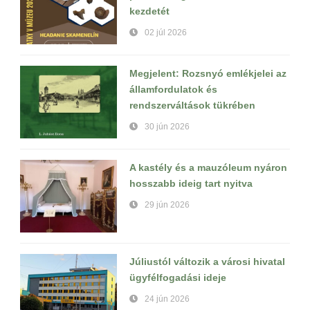
kezdetét
02 júl 2026
Megjelent: Rozsnyó emlékjelei az
államfordulatok és
rendszerváltások tükrében
30 jún 2026
A kastély és a mauzóleum nyáron
hosszabb ideig tart nyitva
29 jún 2026
Júliustól változik a városi hivatal
ügyfélfogadási ideje
24 jún 2026