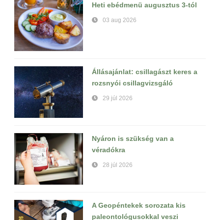
Heti ebédmenü augusztus 3-tól
03 aug 2026
Állásajánlat: csillagászt keres a
rozsnyói csillagvizsgáló
29 júl 2026
Nyáron is szükség van a
véradókra
28 júl 2026
A Geopéntekek sorozata kis
paleontológusokkal veszi