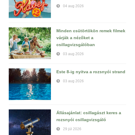
04 aug 2026
Minden csütörtökön remek filmek
várják a nézőket a
csillagvizsgálóban
03 aug 2026
Este 8-ig nyitva a rozsnyói strand
03 aug 2026
Állásajánlat: csillagászt keres a
rozsnyói csillagvizsgáló
29 júl 2026