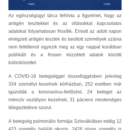
Az egészségügyi tárca felhívta a figyelmet, hogy az
antigén tesztekkel és az oltásokkal kapcsolatos
adatokat folyamatosan frissítik. Emiatt az adott napon
elvégzett antigén tesztek és beoltott személyek száma
nem feltétlenül egyezik meg az egy nappal korábban
publikált és a frissen közzétett adatok közötti
különbözettel.
A COVID-19 betegséggel összefüggésben jelenleg
334 személyt kezelnek kórházban, 252 esetben már
igazolták a koronavírus-fertőzést. 24 beteget az
intenzív osztályon kezelnek, 31 páciens mesterséges
lélegeztetésre szorul.
A betegség pulmonális formája Szlovákiában eddig 12
423 személy halálát okozta. 2426 olyan személy is