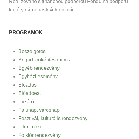
Realizované s finančnou podporou Fondu na podporu
kultúry národnostných menšín
PROGRAMOK
Beszélgetés
Brigád, önkéntes munka
Egyéb rendezvény
Egyházi esemény
Előadás
Előadóest
Évzáró
Falunap, városnap
Fesztivál, kulturális rendezvény
Film, mozi
Folklór rendezvény