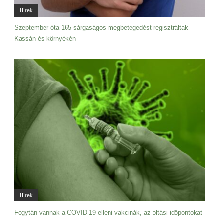
Hírek
Szeptember óta 165 sárgaságos megbetegedést regisztráltak
Kassán és környékén
Hírek
Fogytán vannak a COVID-19 elleni vakcinák, az oltási időpontokat