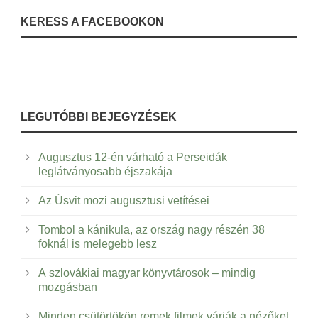
KERESS A FACEBOOKON
LEGUTÓBBI BEJEGYZÉSEK
Augusztus 12-én várható a Perseidák
leglátványosabb éjszakája
Az Úsvit mozi augusztusi vetítései
Tombol a kánikula, az ország nagy részén 38
foknál is melegebb lesz
A szlovákiai magyar könyvtárosok – mindig
mozgásban
Minden csütörtökön remek filmek várják a nézőket