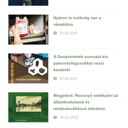
Nyáron is szükség van a
véradókra
28 júl 2026
A Geopéntekek sorozata kis
paleontológusokkal veszi
kezdetét
02 júl 2026
Megjelent: Rozsnyó emlékjelei az
államfordulatok és
rendszerváltások tükrében
30 jún 2026