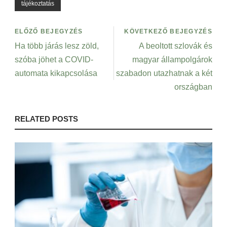
tájékoztatás
ELŐZŐ BEJEGYZÉS
KÖVETKEZŐ BEJEGYZÉS
Ha több járás lesz zöld,
A beoltott szlovák és
szóba jöhet a COVID-
magyar állampolgárok
automata kikapcsolása
szabadon utazhatnak a két
országban
RELATED POSTS