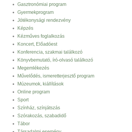
Gasztronómiai program
Gyermekprogram
Jótékonysági rendezvény
Képzés
Kézműves foglalkozás
Koncert, Előadóest
Konferencia, szakmai találkozó
Könyvbemutató, író-olvasó találkozó
Megemlékezés
Művelődés, ismeretterjesztő program
Múzeumok, kiállítások
Online program
Sport
Színház, színjátszás
Szórakozás, szabadidő
Tábor
Társadalmi esemény