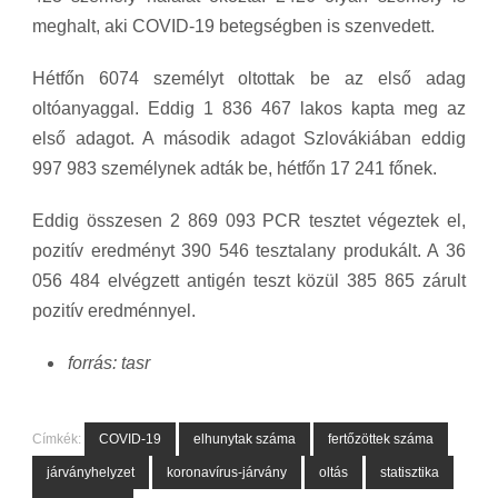
meghalt, aki COVID-19 betegségben is szenvedett.
Hétfőn 6074 személyt oltottak be az első adag
oltóanyaggal. Eddig 1 836 467 lakos kapta meg az
első adagot. A második adagot Szlovákiában eddig
997 983 személynek adták be, hétfőn 17 241 főnek.
Eddig összesen 2 869 093 PCR tesztet végeztek el,
pozitív eredményt 390 546 tesztalany produkált. A 36
056 484 elvégzett antigén teszt közül 385 865 zárult
pozitív eredménnyel.
forrás: tasr
Címkék:
COVID-19
elhunytak száma
fertőzöttek száma
járványhelyzet
koronavírus-járvány
oltás
statisztika