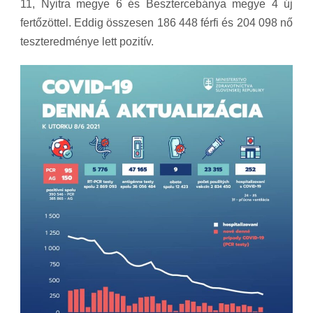
11, Nyitra megye 6 és Besztercebánya megye 4 új
fertőzöttel. Eddig összesen 186 448 férfi és 204 098 nő
teszteredménye lett pozitív.