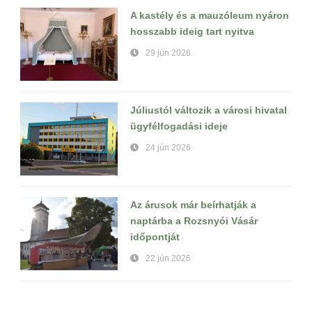
A kastély és a mauzóleum nyáron
hosszabb ideig tart nyitva
29 jún 2026
Júliustól változik a városi hivatal
ügyfélfogadási ideje
24 jún 2026
Az árusok már beírhatják a
naptárba a Rozsnyói Vásár
időpontját
22 jún 2026