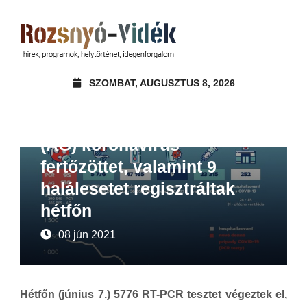
SZOMBAT, AUGUSZTUS 8, 2026
Beszámoló
Hírek
COVID-19: 95 (PCR) és 150
(AG) koronavírus-
fertőzöttet, valamint 9
halálesetet regisztráltak
hétfőn
08 jún 2021
Hétfőn (június 7.) 5776 RT-PCR tesztet végeztek el,