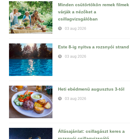
Minden csütörtökön remek filmek
várják a nézőket a
csillagvizsgálóban
03 aug 2026
Este 8-ig nyitva a rozsnyói strand
03 aug 2026
Heti ebédmenü augusztus 3-tól
03 aug 2026
Állásajánlat: csillagászt keres a
rozsnyói csillagvizsgáló