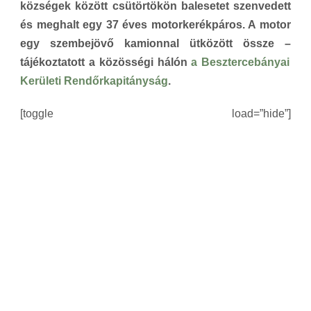
községek között csütörtökön balesetet szenvedett
és meghalt egy 37 éves motorkerékpáros. A motor
egy szembejövő kamionnal ütközött össze –
tájékoztatott a közösségi hálón
a Besztercebányai
Kerületi Rendőrkapitányság
.
[toggle load=”hide”]