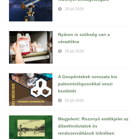
29 júl 2026
Nyáron is szükség van a
véradókra
28 júl 2026
A Geopéntekek sorozata kis
paleontológusokkal veszi
kezdetét
02 júl 2026
Megjelent: Rozsnyó emlékjelei az
államfordulatok és
rendszerváltások tükrében