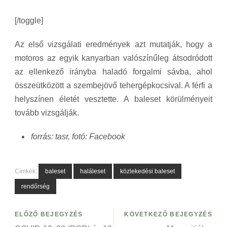
[/toggle]
Az első vizsgálati eredmények azt mutatják, hogy a
motoros az egyik kanyarban valószínűleg átsodródott
az ellenkező irányba haladó forgalmi sávba, ahol
összeütközött a szembejövő tehergépkocsival. A férfi a
helyszínen életét vesztette. A baleset körülményeit
tovább vizsgálják.
forrás: tasr, fotó: Facebook
Címkék:
baleset
haláleset
közlekedési baleset
rendőrség
ELŐZŐ BEJEGYZÉS
KÖVETKEZŐ BEJEGYZÉS