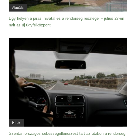
Aktuális
Egy helyen a járási hivatal és a rendőrség részlegei – július 27-én
nyit az új ügyfélközpont
Hírek
Szerdán országos sebességellenőrzést tart az utakon a rendőrség