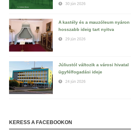
30 jún 2026
A kastély és a mauzóleum nyáron
hosszabb ideig tart nyitva
29 jún 2026
Júliustól változik a városi hivatal
ügyfélfogadási ideje
24 jún 2026
KERESS A FACEBOOKON