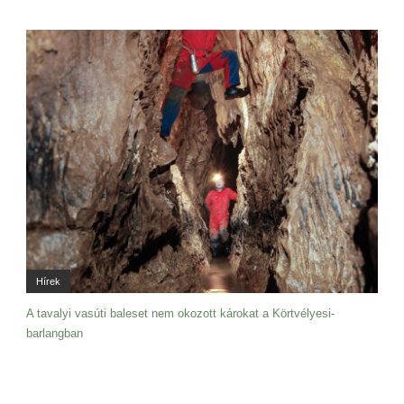
Hírek
A tavalyi vasúti baleset nem okozott károkat a Körtvélyesi-
barlangban