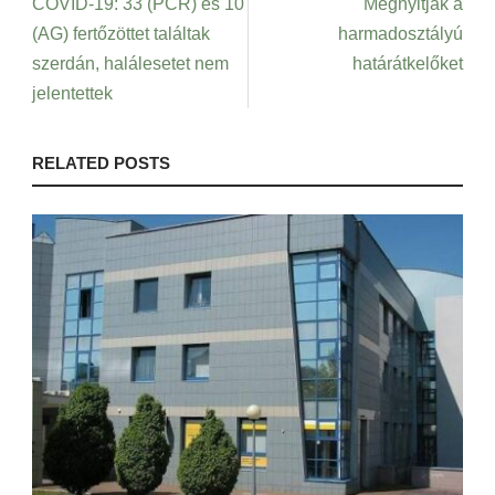
COVID-19: 33 (PCR) és 10
Megnyitják a
(AG) fertőzöttet találtak
harmadosztályú
szerdán, halálesetet nem
határátkelőket
jelentettek
RELATED POSTS