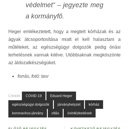
védelmet” – jegyezte meg
a kormányfő.
Heger emlékeztetett, hogy a megtelt kórházak és az
ágyak átcsoportosítása miatt el kell halasztani a
műtéteket, az egészségügyi dolgozók pedig óriási
terhelésnek vannak kitéve. Utóbbiaknak megköszönte
az áldozatkészségüket.
forrás, fotó: tasr
Címkék:
COVID-19
Eduard Heger
egészségügyi dolgozók
járványhelyzet
kórház
koronavírus-járvány
oltás
óvintézkedések
ELŐZŐ BEJEGYZÉS
KÖVETKEZŐ BEJEGYZÉS