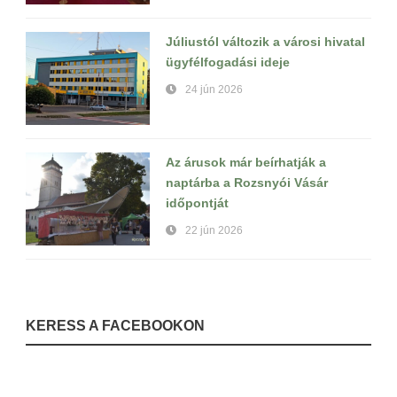
Júliustól változik a városi hivatal
ügyfélfogadási ideje
24 jún 2026
Az árusok már beírhatják a
naptárba a Rozsnyói Vásár
időpontját
22 jún 2026
KERESS A FACEBOOKON