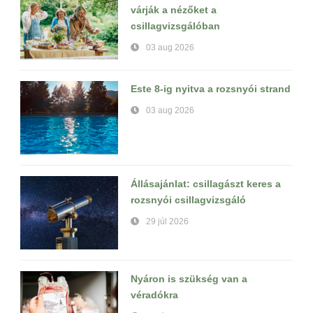
várják a nézőket a
csillagvizsgálóban
03 aug 2026
Este 8-ig nyitva a rozsnyói strand
03 aug 2026
Állásajánlat: csillagászt keres a
rozsnyói csillagvizsgáló
29 júl 2026
Nyáron is szükség van a
véradókra