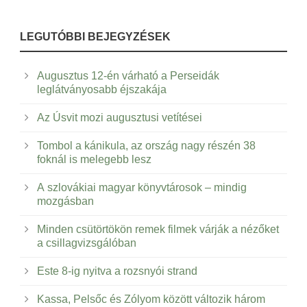
LEGUTÓBBI BEJEGYZÉSEK
Augusztus 12-én várható a Perseidák
leglátványosabb éjszakája
Az Úsvit mozi augusztusi vetítései
Tombol a kánikula, az ország nagy részén 38
foknál is melegebb lesz
A szlovákiai magyar könyvtárosok – mindig
mozgásban
Minden csütörtökön remek filmek várják a nézőket
a csillagvizsgálóban
Este 8-ig nyitva a rozsnyói strand
Kassa, Pelsőc és Zólyom között változik három