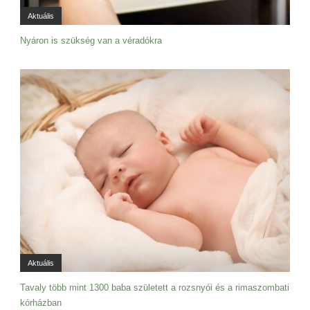
Aktuális
Nyáron is szükség van a véradókra
Aktuális
Tavaly több mint 1300 baba született a rozsnyói és a rimaszombati
kórházban