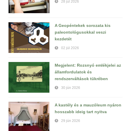
28 júl 2026
A Geopéntekek sorozata kis
paleontológusokkal veszi
kezdetét
02 júl 2026
Megjelent: Rozsnyó emlékjelei az
államfordulatok és
rendszerváltások tükrében
30 jún 2026
A kastély és a mauzóleum nyáron
hosszabb ideig tart nyitva
29 jún 2026