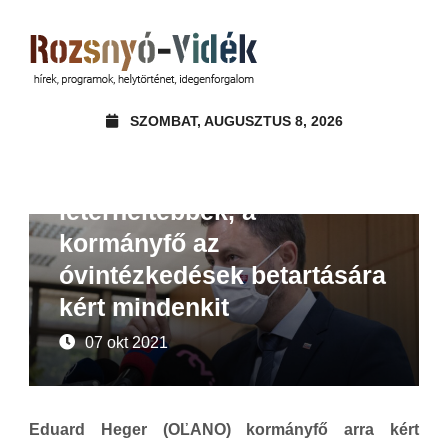
SZOMBAT, AUGUSZTUS 8, 2026
Beszámoló
Hírek
A kórházak egyre
leterheltebbek, a
kormányfő az
óvintézkedések betartására
kért mindenkit
07 okt 2021
Eduard Heger (OĽANO) kormányfő arra kért