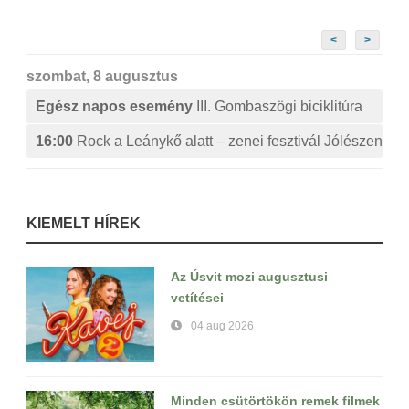
<
>
szombat, 8 augusztus
Egész napos esemény
III. Gombaszögi biciklitúra
16:00
Rock a Leánykő alatt – zenei fesztivál Jólészen
KIEMELT HÍREK
Az Úsvit mozi augusztusi
vetítései
04 aug 2026
Minden csütörtökön remek filmek