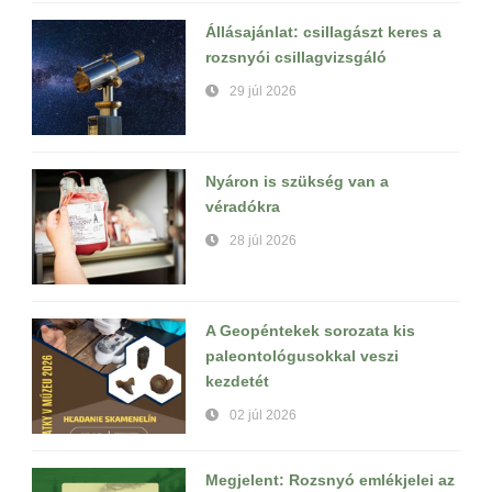
Állásajánlat: csillagászt keres a
rozsnyói csillagvizsgáló
29 júl 2026
Nyáron is szükség van a
véradókra
28 júl 2026
A Geopéntekek sorozata kis
paleontológusokkal veszi
kezdetét
02 júl 2026
Megjelent: Rozsnyó emlékjelei az