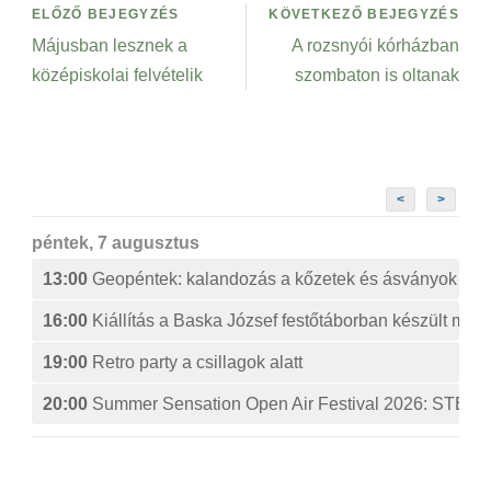
ELŐZŐ BEJEGYZÉS
KÖVETKEZŐ BEJEGYZÉS
Májusban lesznek a
A rozsnyói kórházban
középiskolai felvételik
szombaton is oltanak
<
>
péntek, 7 augusztus
13:00
Geopéntek: kalandozás a kőzetek és ásványok izg
16:00
Kiállítás a Baska József festőtáborban készült műv
19:00
Retro party a csillagok alatt
20:00
Summer Sensation Open Air Festival 2026: ST