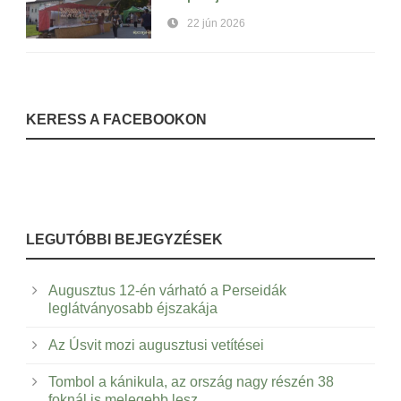
22 jún 2026
KERESS A FACEBOOKON
LEGUTÓBBI BEJEGYZÉSEK
Augusztus 12-én várható a Perseidák
leglátványosabb éjszakája
Az Úsvit mozi augusztusi vetítései
Tombol a kánikula, az ország nagy részén 38
foknál is melegebb lesz