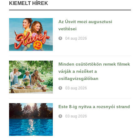
KIEMELT HÍREK
Az Úsvit mozi augusztusi
vetítései
04 aug 2026
Minden csütörtökön remek filmek
várják a nézőket a
csillagvizsgálóban
03 aug 2026
Este 8-ig nyitva a rozsnyói strand
03 aug 2026