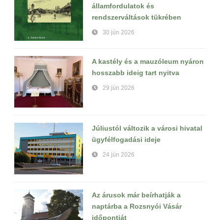
államfordulatok és
rendszerváltások tükrében
30 jún 2026
A kastély és a mauzóleum nyáron
hosszabb ideig tart nyitva
29 jún 2026
Júliustól változik a városi hivatal
ügyfélfogadási ideje
24 jún 2026
Az árusok már beírhatják a
naptárba a Rozsnyói Vásár
időpontját