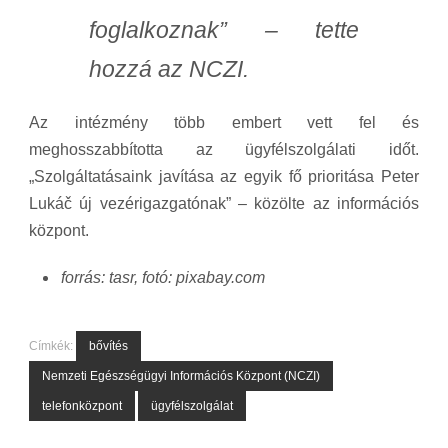
foglalkoznak” – tette
hozzá az NCZI.
Az intézmény több embert vett fel és
meghosszabbította az ügyfélszolgálati időt.
„Szolgáltatásaink javítása az egyik fő prioritása Peter
Lukáč új vezérigazgatónak” – közölte az információs
központ.
forrás: tasr, fotó: pixabay.com
Címkék:
bővítés
Nemzeti Egészségügyi Információs Központ (NCZI)
telefonközpont
ügyfélszolgálat