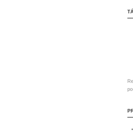
T
Re
po
P