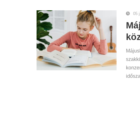
05 
Máj
köz
Májusb
szakk
konzer
időszak