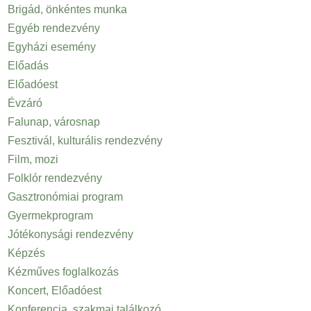
Brigád, önkéntes munka
Egyéb rendezvény
Egyházi esemény
Előadás
Előadóest
Évzáró
Falunap, városnap
Fesztivál, kulturális rendezvény
Film, mozi
Folklór rendezvény
Gasztronómiai program
Gyermekprogram
Jótékonysági rendezvény
Képzés
Kézműves foglalkozás
Koncert, Előadóest
Konferencia, szakmai találkozó