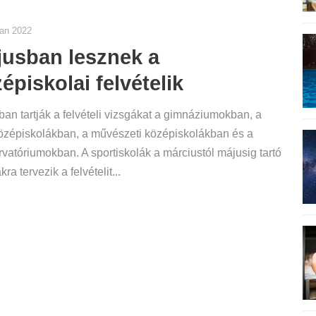
jan 2022
usban lesznek a
épiskolai felvételik
an tartják a felvételi vizsgákat a gimnáziumokban, a
özépiskolákban, a művészeti középiskolákban és a
vatóriumokban. A sportiskolák a márciustól májusig tartó
ra tervezik a felvételit...