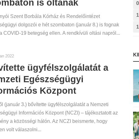
mbaton is oltanak
0
1
nyói Szent Borbála Kórház és Rendelőintézet
égügyi dolgozói e hét szombaton (január 8.) is fognak
1
 a COVID-19 betegség ellen. A rendkívüli oltási napról...
K
jan 2022
ítette ügyfélszolgálatát a
mzeti Egészségügyi
formációs Központ
ől (január 3.) bővítette ügyfélszolgálatát a Nemzeti
égügyi Információs Központ (NCZI) – tájékoztatott az
ény a közösségi hálón. Az NCZI beismerte, hogy
en volt válaszolni...