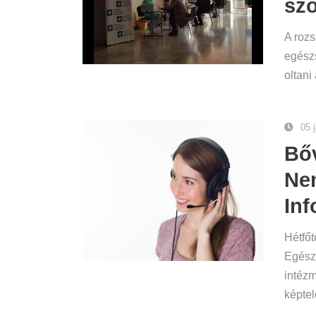
szo
A rozs
egészs
oltani
05 
Bőv
Ne
In
Hétfőt
Egészs
intézm
képtel