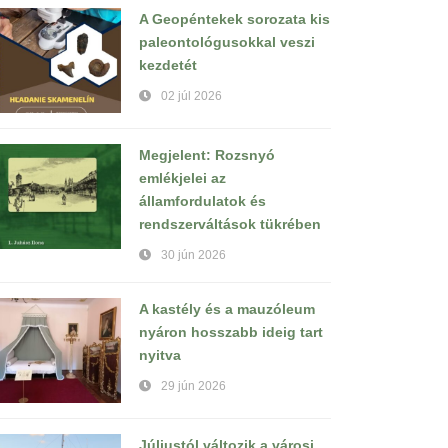
A Geopéntekek sorozata kis
paleontológusokkal veszi
kezdetét
02 júl 2026
Megjelent: Rozsnyó
emlékjelei az
államfordulatok és
rendszerváltások tükrében
30 jún 2026
A kastély és a mauzóleum
nyáron hosszabb ideig tart
nyitva
29 jún 2026
Júliustól változik a városi