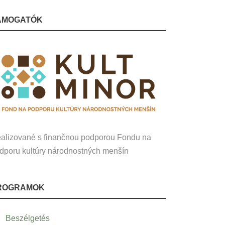
ÁMOGATÓK
alizované s finančnou podporou Fondu na
dporu kultúry národnostných menšín
ROGRAMOK
Beszélgetés