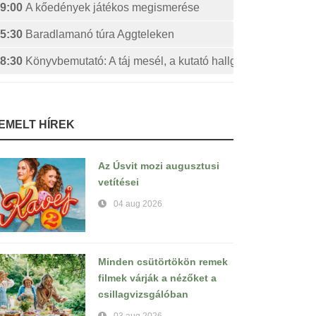
9:00
A kőedények játékos megismerése
5:30
Baradlamanó túra Aggteleken
8:30
Könyvbemutató: A táj mesél, a kutató hallgatja
IEMELT HÍREK
Az Úsvit mozi augusztusi
vetítései
04 aug 2026
Minden csütörtökön remek
filmek várják a nézőket a
csillagvizsgálóban