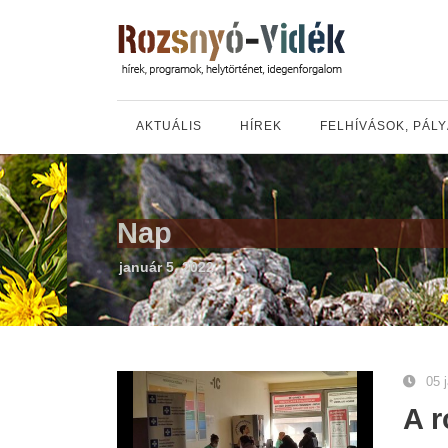
AKTUÁLIS
HÍREK
FELHÍVÁSOK, PÁL
Nap
január 5, 2022
05 
A r