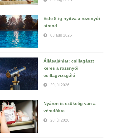
03 aug 2026
Este 8-ig nyitva a rozsnyói
strand
03 aug 2026
Állásajánlat: csillagászt
keres a rozsnyói
csillagvizsgáló
29 júl 2026
Nyáron is szükség van a
véradókra
28 júl 2026