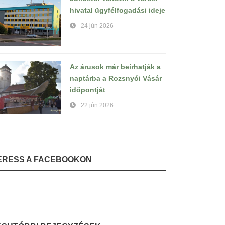
hivatal ügyfélfogadási ideje
24 jún 2026
Az árusok már beírhatják a
naptárba a Rozsnyói Vásár
időpontját
22 jún 2026
ERESS A FACEBOOKON