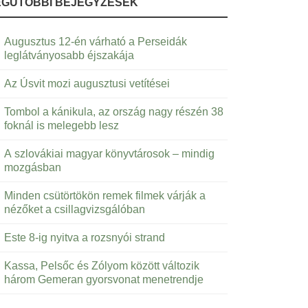
EGUTÓBBI BEJEGYZÉSEK
Augusztus 12-én várható a Perseidák
leglátványosabb éjszakája
Az Úsvit mozi augusztusi vetítései
Tombol a kánikula, az ország nagy részén 38
foknál is melegebb lesz
A szlovákiai magyar könyvtárosok – mindig
mozgásban
Minden csütörtökön remek filmek várják a
nézőket a csillagvizsgálóban
Este 8-ig nyitva a rozsnyói strand
Kassa, Pelsőc és Zólyom között változik
három Gemeran gyorsvonat menetrendje