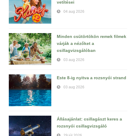
vetítései
04 aug 2026
Minden csütörtökön remek filmek
várják a nézőket a
csillagvizsgálóban
03 aug 2026
Este 8-ig nyitva a rozsnyói strand
03 aug 2026
Állásajánlat: csillagászt keres a
rozsnyói csillagvizsgáló
29 júl 2026