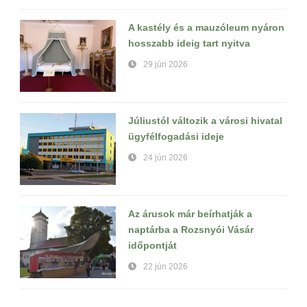
A kastély és a mauzóleum nyáron
hosszabb ideig tart nyitva
29 jún 2026
Júliustól változik a városi hivatal
ügyfélfogadási ideje
24 jún 2026
Az árusok már beírhatják a
naptárba a Rozsnyói Vásár
időpontját
22 jún 2026