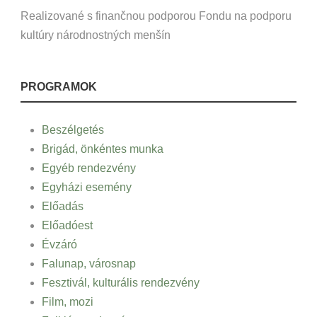
Realizované s finančnou podporou Fondu na podporu
kultúry národnostných menšín
PROGRAMOK
Beszélgetés
Brigád, önkéntes munka
Egyéb rendezvény
Egyházi esemény
Előadás
Előadóest
Évzáró
Falunap, városnap
Fesztivál, kulturális rendezvény
Film, mozi