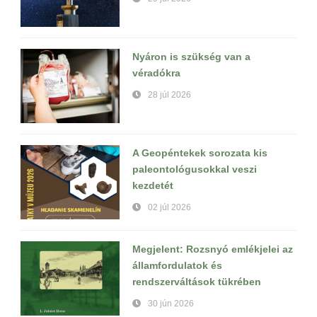
Nyáron is szükség van a
véradókra
28 júl 2026
A Geopéntekek sorozata kis
paleontológusokkal veszi
kezdetét
02 júl 2026
Megjelent: Rozsnyó emlékjelei az
államfordulatok és
rendszerváltások tükrében
30 jún 2026