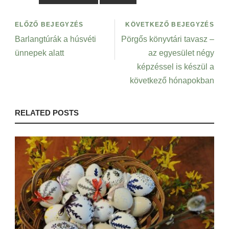
ELŐZŐ BEJEGYZÉS
KÖVETKEZŐ BEJEGYZÉS
Barlangtúrák a húsvéti
Pörgős könyvtári tavasz –
ünnepek alatt
az egyesület négy
képzéssel is készül a
következő hónapokban
RELATED POSTS