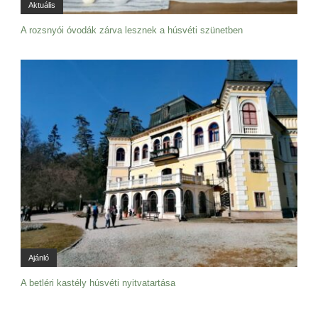
Aktuális
A rozsnyói óvodák zárva lesznek a húsvéti szünetben
Ajánló
A betléri kastély húsvéti nyitvatartása