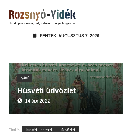
PÉNTEK, AUGUSZTUS 7, 2026
Ajánló
Húsvéti üdvözlet
14 ápr 2022
Címkék:
húsvéti ünnepek
üdvözlet