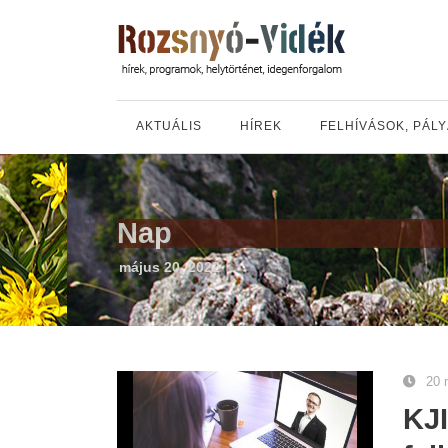
AKTUÁLIS
HÍREK
FELHÍVÁSOK, PÁL
Nap
május 20, 2022
20 
KJI