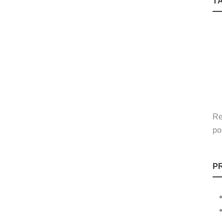
T
Re
po
P