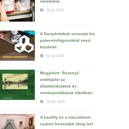
véradókra
28 júl 2026
A Geopéntekek sorozata kis
paleontológusokkal veszi
kezdetét
02 júl 2026
Megjelent: Rozsnyó
emlékjelei az
államfordulatok és
rendszerváltások tükrében
30 jún 2026
A kastély és a mauzóleum
nyáron hosszabb ideig tart