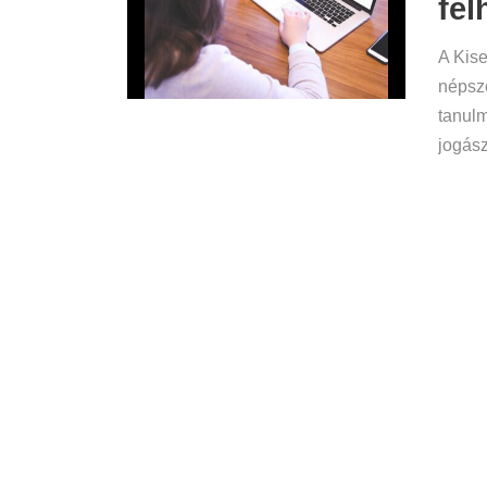
fel
A Kise
népsze
tanulm
jogász