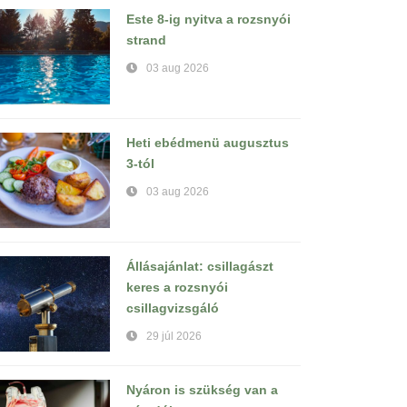
Este 8-ig nyitva a rozsnyói
strand
03 aug 2026
Heti ebédmenü augusztus
3-tól
03 aug 2026
Állásajánlat: csillagászt
keres a rozsnyói
csillagvizsgáló
29 júl 2026
Nyáron is szükség van a