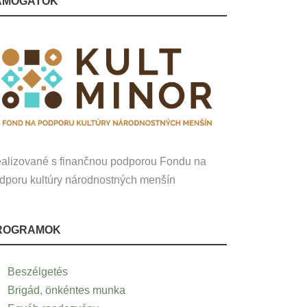
ÁMOGATÓK
alizované s finančnou podporou Fondu na
dporu kultúry národnostných menšín
ROGRAMOK
Beszélgetés
Brigád, önkéntes munka