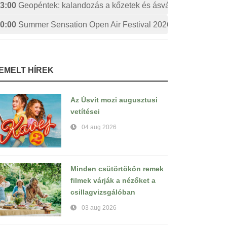
3:00
Geopéntek: kalandozás a kőzetek és ásványok izgalmas 
0:00
Summer Sensation Open Air Festival 2026: STERBINS
IEMELT HÍREK
Az Úsvit mozi augusztusi
vetítései
04 aug 2026
Minden csütörtökön remek
filmek várják a nézőket a
csillagvizsgálóban
03 aug 2026