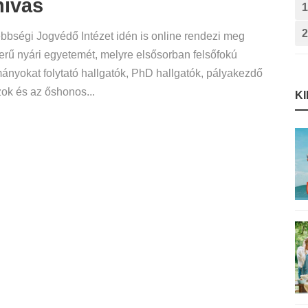
hívás
1
2
bbségi Jogvédő Intézet idén is online rendezi meg
rű nyári egyetemét, melyre elsősorban felsőfokú
ányokat folytató hallgatók, PhD hallgatók, pályakezdő
ok és az őshonos...
K