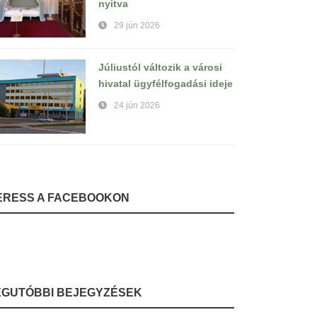
nyitva
29 jún 2026
Júliustól változik a városi
hivatal ügyfélfogadási ideje
24 jún 2026
ERESS A FACEBOOKON
EGUTÓBBI BEJEGYZÉSEK