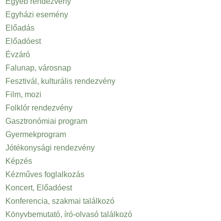
Egyéb rendezvény
Egyházi esemény
Előadás
Előadóest
Évzáró
Falunap, városnap
Fesztivál, kulturális rendezvény
Film, mozi
Folklór rendezvény
Gasztronómiai program
Gyermekprogram
Jótékonysági rendezvény
Képzés
Kézműves foglalkozás
Koncert, Előadóest
Konferencia, szakmai találkozó
Könyvbemutató, író-olvasó találkozó