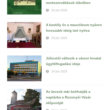
rendszerváltások tükrében
30 jún 2026
A kastély és a mauzóleum nyáron
hosszabb ideig tart nyitva
29 jún 2026
Júliustól változik a városi hivatal
ügyfélfogadási ideje
24 jún 2026
Az árusok már beírhatják a
naptárba a Rozsnyói Vásár
időpontját