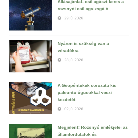
Állásajánlat: csillagászt keres a
rozsnyói csillagvizsgáló
29 júl 2026
Nyáron is szükség van a
véradókra
28 júl 2026
A Geopéntekek sorozata kis
paleontológusokkal veszi
kezdetét
02 júl 2026
Megjelent: Rozsnyó emlékjelei az
államfordulatok és