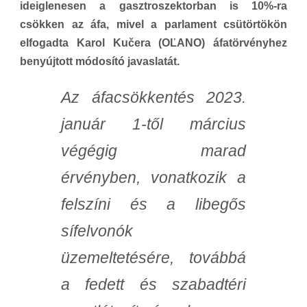
ideiglenesen a gasztroszektorban is 10%-ra
csökken az áfa, mivel a parlament csütörtökön
elfogadta Karol Kučera (OĽANO) áfatörvényhez
benyújtott módosító javaslatát.
Az áfacsökkentés 2023.
január 1-től március
végégig marad
érvényben, vonatkozik a
felszíni és a libegős
sífelvonók
üzemeltetésére, továbbá
a fedett és szabadtéri