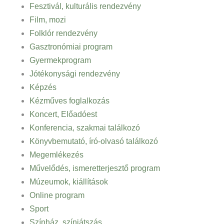
Fesztivál, kulturális rendezvény
Film, mozi
Folklór rendezvény
Gasztronómiai program
Gyermekprogram
Jótékonysági rendezvény
Képzés
Kézműves foglalkozás
Koncert, Előadóest
Konferencia, szakmai találkozó
Könyvbemutató, író-olvasó találkozó
Megemlékezés
Művelődés, ismeretterjesztő program
Múzeumok, kiállítások
Online program
Sport
Színház, színjátszás