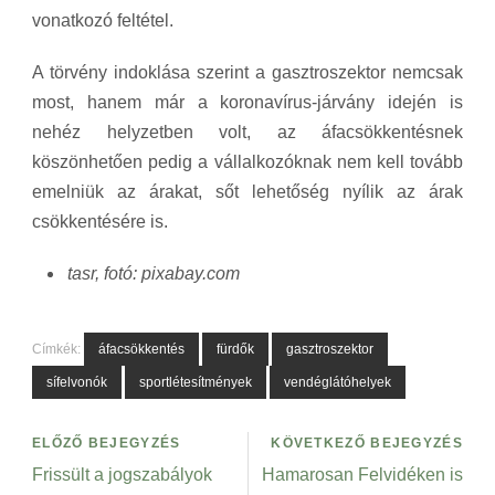
vonatkozó feltétel.
A törvény indoklása szerint a gasztroszektor nemcsak
most, hanem már a koronavírus-járvány idején is
nehéz helyzetben volt, az áfacsökkentésnek
köszönhetően pedig a vállalkozóknak nem kell tovább
emelniük az árakat, sőt lehetőség nyílik az árak
csökkentésére is.
tasr, fotó: pixabay.com
Címkék:
áfacsökkentés
fürdők
gasztroszektor
sífelvonók
sportlétesítmények
vendéglátóhelyek
ELŐZŐ BEJEGYZÉS
KÖVETKEZŐ BEJEGYZÉS
Frissült a jogszabályok
Hamarosan Felvidéken is