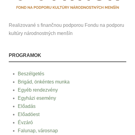
Realizované s finančnou podporou Fondu na podporu
kultúry národnostných menšín
PROGRAMOK
Beszélgetés
Brigád, önkéntes munka
Egyéb rendezvény
Egyházi esemény
Előadás
Előadóest
Évzáró
Falunap, városnap