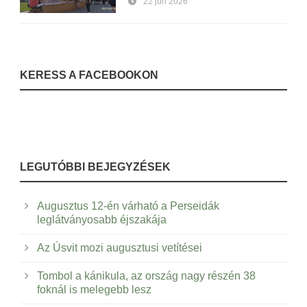
22 jún 2026
KERESS A FACEBOOKON
LEGUTÓBBI BEJEGYZÉSEK
Augusztus 12-én várható a Perseidák
leglátványosabb éjszakája
Az Úsvit mozi augusztusi vetítései
Tombol a kánikula, az ország nagy részén 38
foknál is melegebb lesz