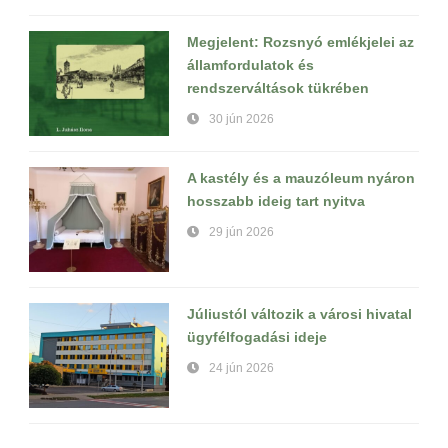
Megjelent: Rozsnyó emlékjelei az
államfordulatok és
rendszerváltások tükrében
30 jún 2026
A kastély és a mauzóleum nyáron
hosszabb ideig tart nyitva
29 jún 2026
Júliustól változik a városi hivatal
ügyfélfogadási ideje
24 jún 2026