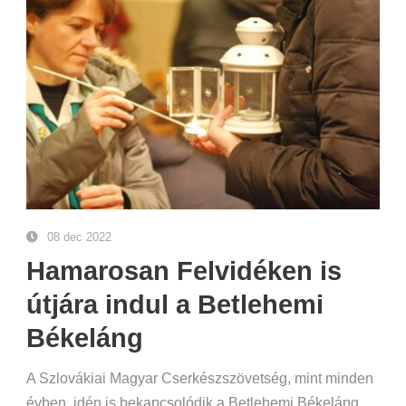
08 dec 2022
Hamarosan Felvidéken is
útjára indul a Betlehemi
Békeláng
A Szlovákiai Magyar Cserkészszövetség, mint minden
évben, idén is bekapcsolódik a Betlehemi Békeláng