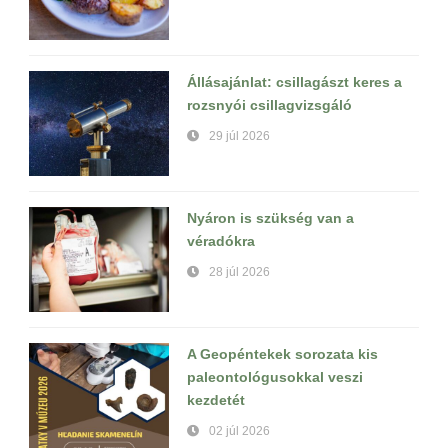
Állásajánlat: csillagászt keres a
rozsnyói csillagvizsgáló
29 júl 2026
Nyáron is szükség van a
véradókra
28 júl 2026
A Geopéntekek sorozata kis
paleontológusokkal veszi
kezdetét
02 júl 2026