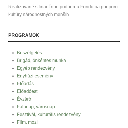
Realizované s finančnou podporou Fondu na podporu
kultúry národnostných menšín
PROGRAMOK
Beszélgetés
Brigád, önkéntes munka
Egyéb rendezvény
Egyházi esemény
Előadás
Előadóest
Évzáró
Falunap, városnap
Fesztivál, kulturális rendezvény
Film, mozi