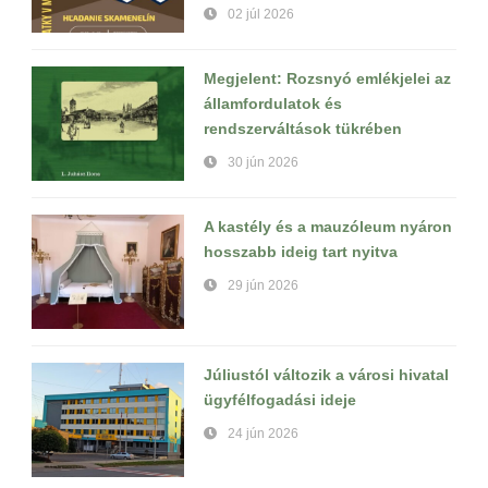
02 júl 2026
Megjelent: Rozsnyó emlékjelei az
államfordulatok és
rendszerváltások tükrében
30 jún 2026
A kastély és a mauzóleum nyáron
hosszabb ideig tart nyitva
29 jún 2026
Júliustól változik a városi hivatal
ügyfélfogadási ideje
24 jún 2026