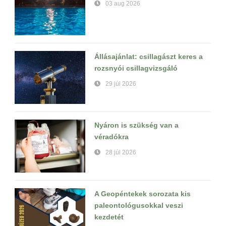
03 aug 2026
Állásajánlat: csillagászt keres a
rozsnyói csillagvizsgáló
29 júl 2026
Nyáron is szükség van a
véradókra
28 júl 2026
A Geopéntekek sorozata kis
paleontológusokkal veszi
kezdetét