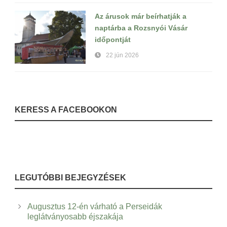
Az árusok már beírhatják a
naptárba a Rozsnyói Vásár
időpontját
22 jún 2026
KERESS A FACEBOOKON
LEGUTÓBBI BEJEGYZÉSEK
Augusztus 12-én várható a Perseidák
leglátványosabb éjszakája