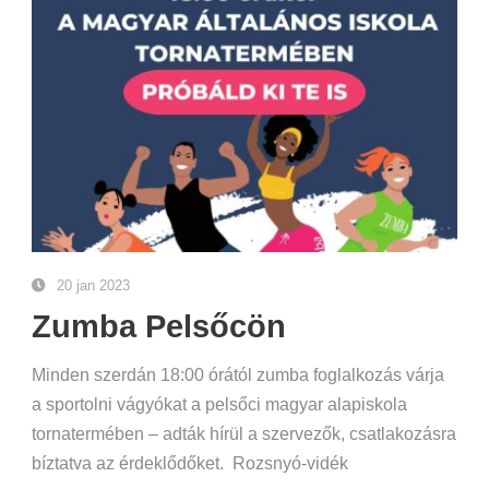
20 jan 2023
Zumba Pelsőcön
Minden szerdán 18:00 órától zumba foglalkozás várja
a sportolni vágyókat a pelsőci magyar alapiskola
tornatermében – adták hírül a szervezők, csatlakozásra
bíztatva az érdeklődőket. Rozsnyó-vidék