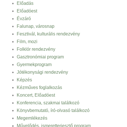
Előadás
Előadóest
Évzáró
Falunap, városnap
Fesztivál, kulturális rendezvény
Film, mozi
Folklór rendezvény
Gasztronómiai program
Gyermekprogram
Jótékonysági rendezvény
Képzés
Kézműves foglalkozás
Koncert, Előadóest
Konferencia, szakmai találkozó
Könyvbemutató, író-olvasó találkozó
Megemlékezés
Művelődés, ismeretterjesztő program