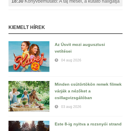
18:30
Könyvbemutató: A táj mesél, a kutató hallgatja
KIEMELT HÍREK
Az Úsvit mozi augusztusi
vetítései
04 aug 2026
Minden csütörtökön remek filmek
várják a nézőket a
csillagvizsgálóban
03 aug 2026
Este 8-ig nyitva a rozsnyói strand