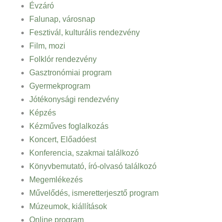
Évzáró
Falunap, városnap
Fesztivál, kulturális rendezvény
Film, mozi
Folklór rendezvény
Gasztronómiai program
Gyermekprogram
Jótékonysági rendezvény
Képzés
Kézműves foglalkozás
Koncert, Előadóest
Konferencia, szakmai találkozó
Könyvbemutató, író-olvasó találkozó
Megemlékezés
Művelődés, ismeretterjesztő program
Múzeumok, kiállítások
Online program