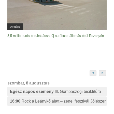
Aktuális
3,5 millió eurós beruházással új autóbusz-állomás épül Rozsnyón
<
>
szombat, 8 augusztus
Egész napos esemény
III. Gombaszögi biciklitúra
16:00
Rock a Leánykő alatt – zenei fesztivál Jólészen