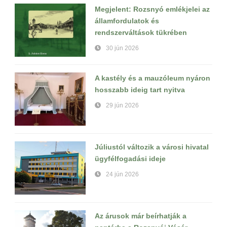
Megjelent: Rozsnyó emlékjelei az
államfordulatok és
rendszerváltások tükrében
30 jún 2026
A kastély és a mauzóleum nyáron
hosszabb ideig tart nyitva
29 jún 2026
Júliustól változik a városi hivatal
ügyfélfogadási ideje
24 jún 2026
Az árusok már beírhatják a