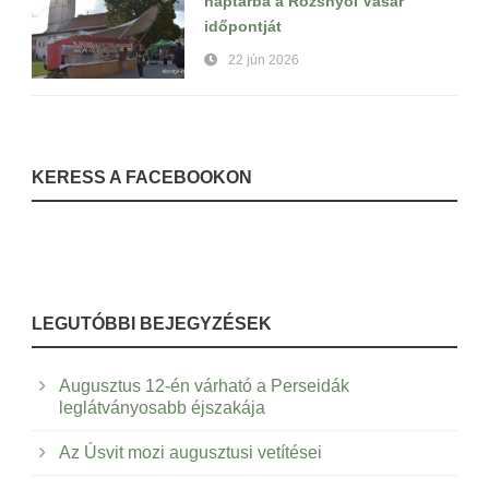
naptárba a Rozsnyói Vásár
időpontját
22 jún 2026
KERESS A FACEBOOKON
LEGUTÓBBI BEJEGYZÉSEK
Augusztus 12-én várható a Perseidák
leglátványosabb éjszakája
Az Úsvit mozi augusztusi vetítései