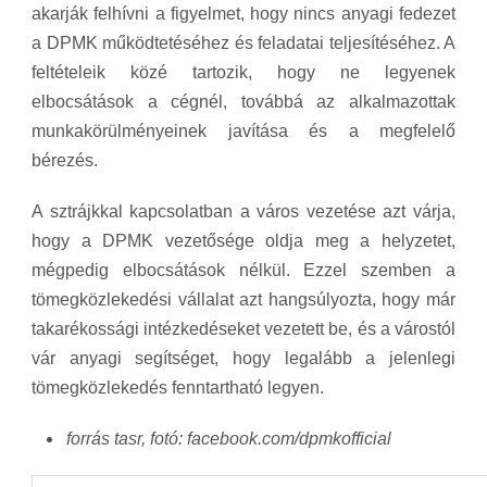
akarják felhívni a figyelmet, hogy nincs anyagi fedezet
a DPMK működtetéséhez és feladatai teljesítéséhez. A
feltételeik közé tartozik, hogy ne legyenek
elbocsátások a cégnél, továbbá az alkalmazottak
munkakörülményeinek javítása és a megfelelő
bérezés.
A sztrájkkal kapcsolatban a város vezetése azt várja,
hogy a DPMK vezetősége oldja meg a helyzetet,
mégpedig elbocsátások nélkül. Ezzel szemben a
tömegközlekedési vállalat azt hangsúlyozta, hogy már
takarékossági intézkedéseket vezetett be, és a várostól
vár anyagi segítséget, hogy legalább a jelenlegi
tömegközlekedés fenntartható legyen.
forrás tasr, fotó: facebook.com/dpmkofficial