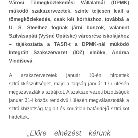
Városi Tömegközlekedési Vállalatnál (DPMK)
működő szakszervezetek, szinte teljesen leáll a
tömegközlekedés, csak két kórházhoz, továbbá a
U. S. Steelhez fognak járni buszok, valamint
Szilvásapáti (Vyšné Opátske) városrész iskolájához
– tájékoztatta a TASR-t a DPMK-nál működő
Integrált Szakszervezet (IOZ) elnöke, Andrea
Vindišová.
A szakszervezetek január 10-én hirdettek
sztrájkkészültséget, majd a tagság január 17-i ülésén
megszavazták a sztrájkot. A szakszervezeti bizottságok
január 31-i közös rendkívüli ülésén megválasztották a
sztrájkbizottság tagjait és korlátlan határidejű sztrájkot
hirdettek.
„Előre elnézést kérünk