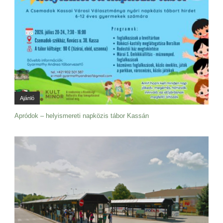
Ajánló
Apródok – helyismereti napközis tábor Kassán