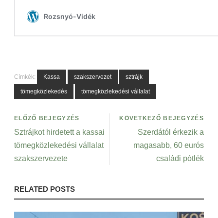
Címkék:
Kassa
szakszervezet
sztrájk
tömegközlekedés
tömegközlekedési vállalat
ELŐZŐ BEJEGYZÉS
KÖVETKEZŐ BEJEGYZÉS
Sztrájkot hirdetett a kassai
Szerdától érkezik a
tömegközlekedési vállalat
magasabb, 60 eurós
szakszervezete
családi pótlék
RELATED POSTS