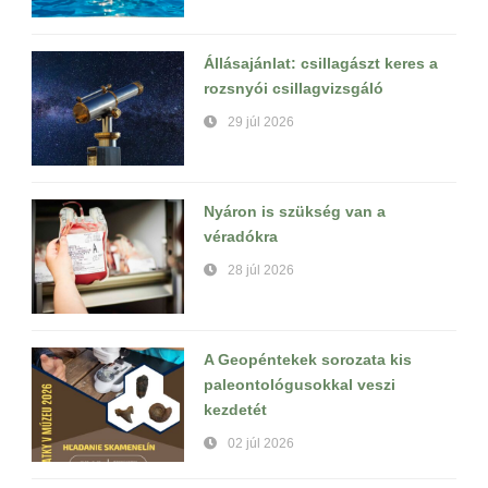
Állásajánlat: csillagászt keres a
rozsnyói csillagvizsgáló
29 júl 2026
Nyáron is szükség van a
véradókra
28 júl 2026
A Geopéntekek sorozata kis
paleontológusokkal veszi
kezdetét
02 júl 2026