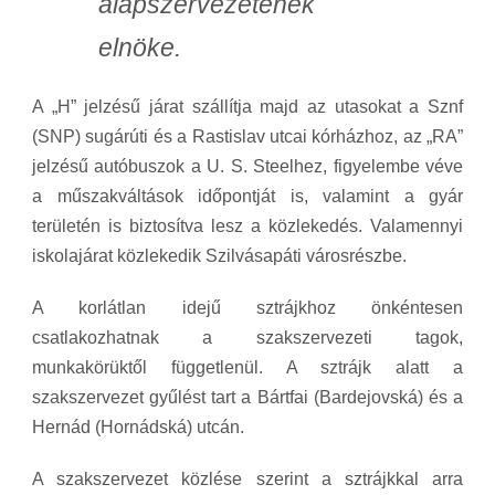
alapszervezetének
elnöke.
A „H” jelzésű járat szállítja majd az utasokat a Sznf
(SNP) sugárúti és a Rastislav utcai kórházhoz, az „RA”
jelzésű autóbuszok a U. S. Steelhez, figyelembe véve
a műszakváltások időpontját is, valamint a gyár
területén is biztosítva lesz a közlekedés. Valamennyi
iskolajárat közlekedik Szilvásapáti városrészbe.
A korlátlan idejű sztrájkhoz önkéntesen
csatlakozhatnak a szakszervezeti tagok,
munkakörüktől függetlenül. A sztrájk alatt a
szakszervezet gyűlést tart a Bártfai (Bardejovská) és a
Hernád (Hornádská) utcán.
A szakszervezet közlése szerint a sztrájkkal arra