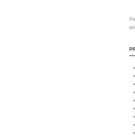
Re
po
P