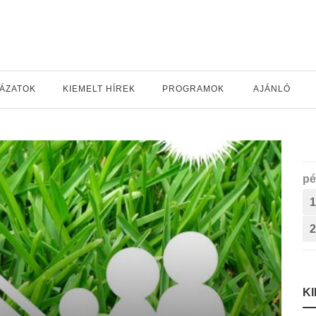
YÁZATOK
KIEMELT HÍREK
PROGRAMOK
AJÁNLÓ
pé
1
2
K