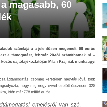
k a magasabb, 60
lék
családok számlájára a jelentősen megemelt, 60 eurós
 ezt a támogatást, február 20-tól számíthatnak rá –
ott közös sajtótájékoztatóján Milan Krajniak munkaügyi
t családtámogatási csomag keretében hagyták jóvá, több
 hangsúlyozta, hogy míg négy évvel ezelőtt összesen 328
lékra, idén már 778 millió eurót.
ádtámogatási emelésről van szó.