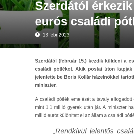
Szerdától érkezi
eurós családi pót
13 febr 2023
Szerdától (február 15.) kezdik küldeni a 
családi pótlékot. Akik postai úton kapják
jelentette be Boris Kollár házelnökkel tart
miniszter.
A családi pótlék emelését a tavaly elfogadot
mint 1,1 millió gyerek után jár. A miniszter
millió eurót különített el az állam a családi pót
„Rendkívül jelentős csal