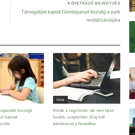
KÖVETKEZŐ BEJEGYZÉS
Támogatást kapott Gömörpanyit község a park
revitalizációjára
Hírek
magasabb összegű
Annak a végzősnek, aki nem tanul
kot kapnak
tovább, szeptember 10-ig kell
szülei
jelentkeznie a hivatalban