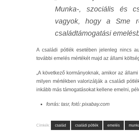
Munka-, szociális és cs
vagyok, hogy a Sme rod
családtámogatási emelésben
A családi pótlék esetében jelenleg nincs au
további emelés mértékét majd az állami költség
„A következő kormányoknak, amikor az állami k
milyen mértékben valorizálják a családi pótl
inkább más támogatásokat kellene emelni, pél
forrás: tasr, fotó: pixabay.com
Címkék:
család
családi pótlék
emelés
munka