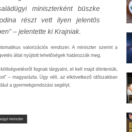
aládügyi miniszterként büszke
ina részt vett ilyen jelentős
” – jelentette ki Krajniak.
tomatikus valorizációs rendszer. A miniszter szerint a
vetés által nyújtott lehetőségek határozzák meg.
öltségvetésről fognak tárgyalni, el kell majd dönteniük,
ékot” – magyarázta. Úgy véli, az elkövetkező időszakban
dául a gyermekgondozási segélyt.
ügyi miniszter