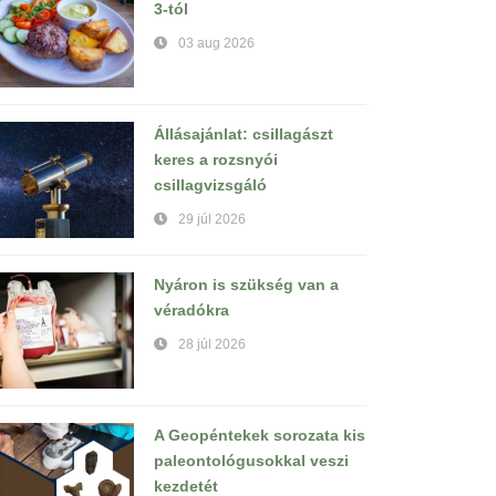
3-tól
03 aug 2026
Állásajánlat: csillagászt
keres a rozsnyói
csillagvizsgáló
29 júl 2026
Nyáron is szükség van a
véradókra
28 júl 2026
A Geopéntekek sorozata kis
paleontológusokkal veszi
kezdetét