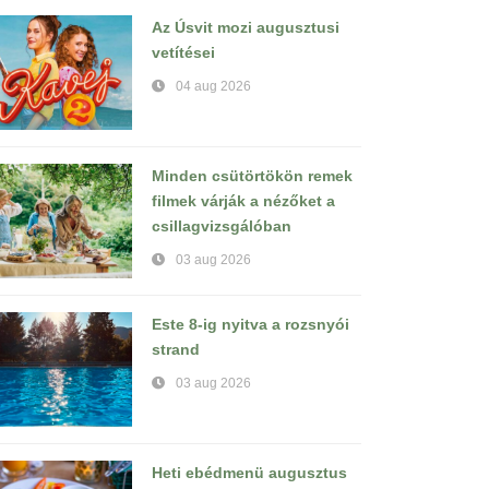
Az Úsvit mozi augusztusi
vetítései
04 aug 2026
Minden csütörtökön remek
filmek várják a nézőket a
csillagvizsgálóban
03 aug 2026
Este 8-ig nyitva a rozsnyói
strand
03 aug 2026
Heti ebédmenü augusztus