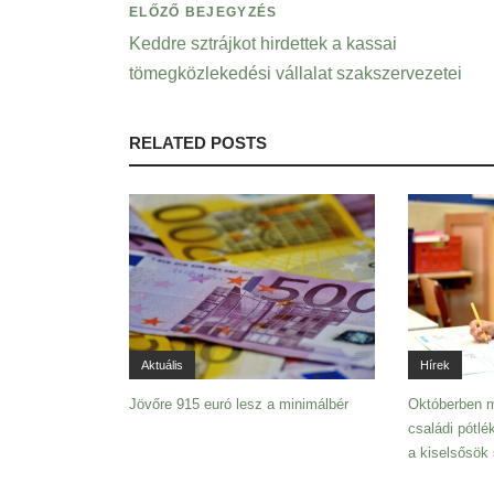
ELŐZŐ BEJEGYZÉS
Keddre sztrájkot hirdettek a kassai
tömegközlekedési vállalat szakszervezetei
RELATED POSTS
Aktuális
Hírek
Jövőre 915 euró lesz a minimálbér
Októberben 
családi pótlé
a kiselsősök 