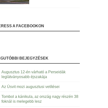
ERESS A FACEBOOKON
EGUTÓBBI BEJEGYZÉSEK
Augusztus 12-én várható a Perseidák
leglátványosabb éjszakája
Az Úsvit mozi augusztusi vetítései
Tombol a kánikula, az ország nagy részén 38
foknál is melegebb lesz