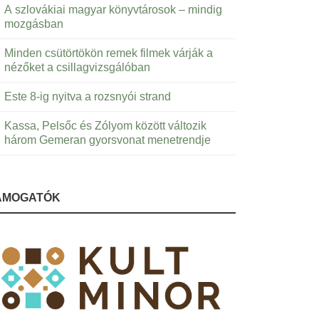
A szlovákiai magyar könyvtárosok – mindig
mozgásban
Minden csütörtökön remek filmek várják a
nézőket a csillagvizsgálóban
Este 8-ig nyitva a rozsnyói strand
Kassa, Pelsőc és Zólyom között változik
három Gemeran gyorsvonat menetrendje
ÁMOGATÓK