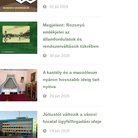
02 júl 2026
Megjelent: Rozsnyó
emlékjelei az
államfordulatok és
rendszerváltások tükrében
30 jún 2026
A kastély és a mauzóleum
nyáron hosszabb ideig tart
nyitva
29 jún 2026
Júliustól változik a városi
hivatal ügyfélfogadási ideje
24 jún 2026