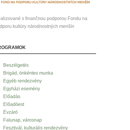
alizované s finančnou podporou Fondu na
dporu kultúry národnostných menšín
ROGRAMOK
Beszélgetés
Brigád, önkéntes munka
Egyéb rendezvény
Egyházi esemény
Előadás
Előadóest
Évzáró
Falunap, városnap
Fesztivál, kulturális rendezvény