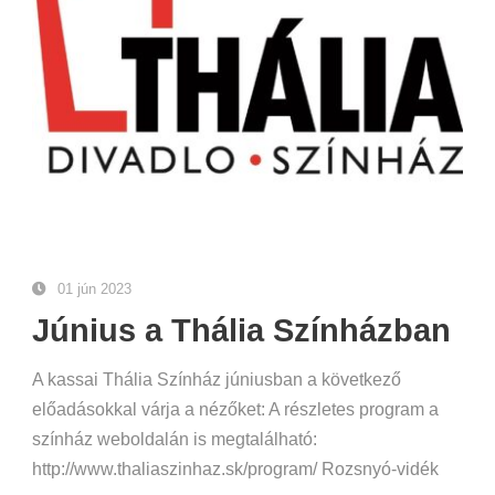
01 jún 2023
Június a Thália Színházban
A kassai Thália Színház júniusban a következő
előadásokkal várja a nézőket: A részletes program a
színház weboldalán is megtalálható:
http://www.thaliaszinhaz.sk/program/ Rozsnyó-vidék