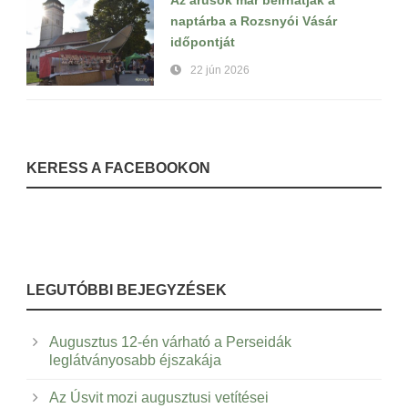
Az árusok már beírhatják a
naptárba a Rozsnyói Vásár
időpontját
22 jún 2026
KERESS A FACEBOOKON
LEGUTÓBBI BEJEGYZÉSEK
Augusztus 12-én várható a Perseidák
leglátványosabb éjszakája
Az Úsvit mozi augusztusi vetítései