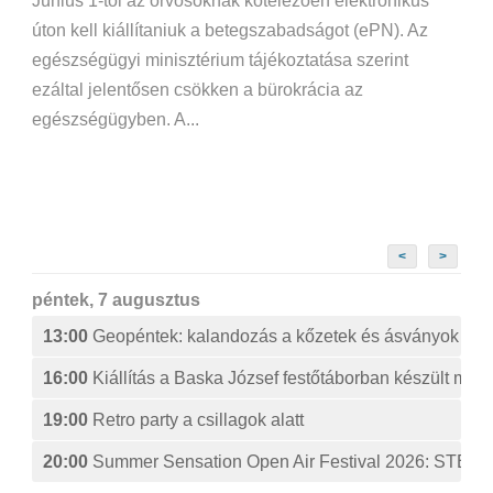
Június 1-től az orvosoknak kötelezően elektronikus
úton kell kiállítaniuk a betegszabadságot (ePN). Az
egészségügyi minisztérium tájékoztatása szerint
ezáltal jelentősen csökken a bürokrácia az
egészségügyben. A...
<
>
péntek, 7 augusztus
13:00
Geopéntek: kalandozás a kőzetek és ásványok izg
16:00
Kiállítás a Baska József festőtáborban készült műv
19:00
Retro party a csillagok alatt
20:00
Summer Sensation Open Air Festival 2026: ST