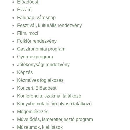
Előadóest
Évzáró
Falunap, városnap
Fesztivál, kulturális rendezvény
Film, mozi
Folklór rendezvény
Gasztronómiai program
Gyermekprogram
Jótékonysági rendezvény
Képzés
Kézműves foglalkozás
Koncert, Előadóest
Konferencia, szakmai találkozó
Könyvbemutató, író-olvasó találkozó
Megemlékezés
Művelődés, ismeretterjesztő program
Múzeumok, kiállítások