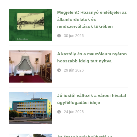
Megjelent: Rozsnyó emlékjelei az
államfordulatok és
rendszerváltások tükrében
30 jún 2026
A kastély és a mauzóleum nyáron
hosszabb ideig tart nyitva
29 jún 2026
Júliustól változik a városi hivatal
ügyfélfogadási ideje
24 jún 2026