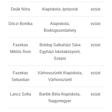
Deák Nóra
Alapiskola, Ipolyvisk
ezüst
Dóczi Boróka
Alapiskola,
ezüst
Bodrogszerdahely
Fazekas
Boldog Salkaházi Sára
ezüst
Miklós Áron
Egyházi Iskolaközpont,
Szepsi
Fazekas
Várhosszúréti Alapiskola,
ezüst
Sebastian
Várhosszúrét
Lancz Sofia
Bartók Béla Alapiskola,
ezüst
Nagymegyer