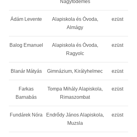
Nagyfödémes
Ádám Levente
Alapiskola és Óvoda,
ezüst
Almágy
Balog Emanuel
Alapiskola és Óvoda,
ezüst
Ragyolc
Blanár Mátyás
Gimnázium, Királyhelmec
ezüst
Farkas
Tompa Mihály Alapiskola,
ezüst
Barnabás
Rimaszombat
Fundárek Nóra
Endrődy János Alapiskola,
ezüst
Muzsla