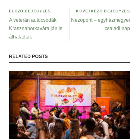
ELŐZŐ BEJEGYZÉS
KÖVETKEZŐ BEJEGYZÉS
A veterán autócsodák
Nézőpont – egyházmegyei
Krasznahorkaváralján is
családi nap
áthaladtak
RELATED POSTS