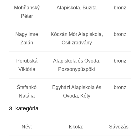
Mohňanský
Alapiskola, Buzita
bronz
Péter
Nagy Imre
Kóczán Mór Alapiskola,
bronz
Zalán
Csilizradvány
Porubská
Alapiskola és Óvoda,
bronz
Viktória
Pozsonypüspöki
Štefankó
Egyházi Alapiskola és
bronz
Natália
Óvoda, Kéty
3. kategória
Név:
Iskola:
Sávozás: