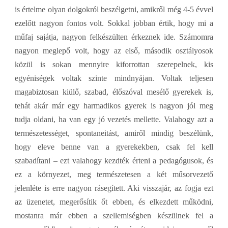
is értelme olyan dolgokról beszélgetni, amikről még 4-5 évvel
ezelőtt nagyon fontos volt. Sokkal jobban értik, hogy mi a
műfaj sajátja, nagyon felkészülten érkeznek ide. Számomra
nagyon meglepő volt, hogy az első, második osztályosok
közül is sokan mennyire kiforrottan szerepelnek, kis
egyéniségek voltak szinte mindnyájan. Voltak teljesen
magabiztosan kiülő, szabad, élőszóval mesélő gyerekek is,
tehát akár már egy harmadikos gyerek is nagyon jól meg
tudja oldani, ha van egy jó vezetés mellette. Valahogy azt a
természetességet, spontaneitást, amiről mindig beszélünk,
hogy eleve benne van a gyerekekben, csak fel kell
szabadítani – ezt valahogy kezdték érteni a pedagógusok, és
ez a környezet, meg természetesen a két műsorvezető
jelenléte is erre nagyon rásegített. Aki visszajár, az fogja ezt
az üzenetet, megerősítik őt ebben, és elkezdett működni,
mostanra már ebben a szellemiségben készülnek fel a