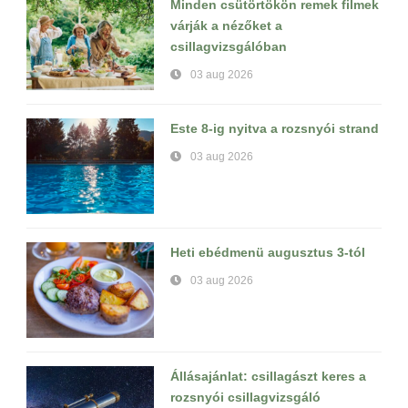
Minden csütörtökön remek filmek
várják a nézőket a
csillagvizsgálóban
03 aug 2026
Este 8-ig nyitva a rozsnyói strand
03 aug 2026
Heti ebédmenü augusztus 3-tól
03 aug 2026
Állásajánlat: csillagászt keres a
rozsnyói csillagvizsgáló