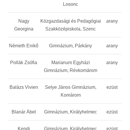
Losonc
Nagy
Közgazdasági és Pedagógiai
arany
Georgina
Szakközépiskola, Szenc
Németh Enikő
Gimnázium, Párkány
arany
Pollák Zsófia
Marianum Egyházi
arany
Gimnázium, Révkomárom
Balázs Vivien
Selye János Gimnázium,
ezüst
Komárom
Blanár Ábel
Gimnázium, Királyhelmec
ezüst
Kendi
Gimnázium, Királyhelmec
ezüst