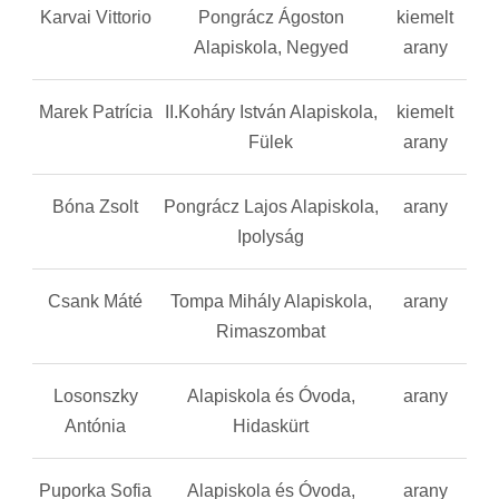
Karvai Vittorio
Pongrácz Ágoston
kiemelt
Alapiskola, Negyed
arany
Marek Patrícia
II.Koháry István Alapiskola,
kiemelt
Fülek
arany
Bóna Zsolt
Pongrácz Lajos Alapiskola,
arany
Ipolyság
Csank Máté
Tompa Mihály Alapiskola,
arany
Rimaszombat
Losonszky
Alapiskola és Óvoda,
arany
Antónia
Hidaskürt
Puporka Sofia
Alapiskola és Óvoda,
arany