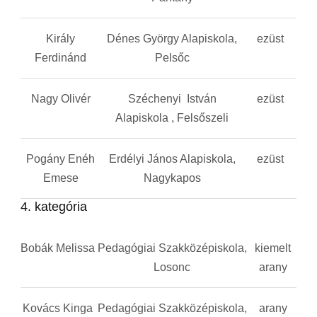
Király
Dénes György Alapiskola,
ezüst
Ferdinánd
Pelsőc
Nagy Olivér
Széchenyi István
ezüst
Alapiskola , Felsőszeli
Pogány Enéh
Erdélyi János Alapiskola,
ezüst
Emese
Nagykapos
4. kategória
Bobák Melissa
Pedagógiai Szakközépiskola,
kiemelt
Losonc
arany
Kovács Kinga
Pedagógiai Szakközépiskola,
arany