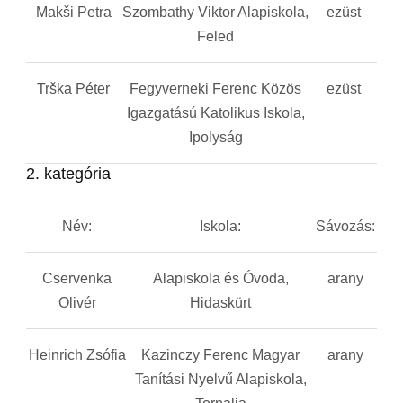
Makši Petra
Szombathy Viktor Alapiskola,
ezüst
Feled
Trška Péter
Fegyverneki Ferenc Közös
ezüst
Igazgatású Katolikus Iskola,
Ipolyság
2. kategória
Név:
Iskola:
Sávozás:
Cservenka
Alapiskola és Óvoda,
arany
Olivér
Hidaskürt
Heinrich Zsófia
Kazinczy Ferenc Magyar
arany
Tanítási Nyelvű Alapiskola,