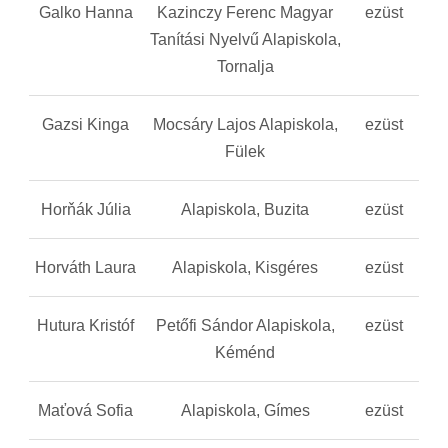
Galko Hanna
Kazinczy Ferenc Magyar
ezüst
Tanítási Nyelvű Alapiskola,
Tornalja
Gazsi Kinga
Mocsáry Lajos Alapiskola,
ezüst
Fülek
Horňák Júlia
Alapiskola, Buzita
ezüst
Horváth Laura
Alapiskola, Kisgéres
ezüst
Hutura Kristóf
Petőfi Sándor Alapiskola,
ezüst
Kéménd
Maťová Sofia
Alapiskola, Gímes
ezüst