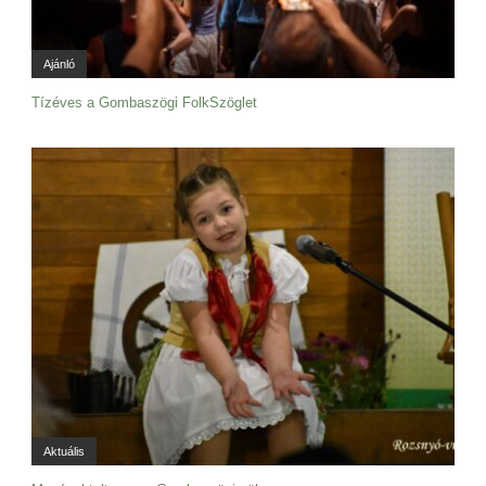
Ajánló
Tízéves a Gombaszögi FolkSzöglet
Aktuális