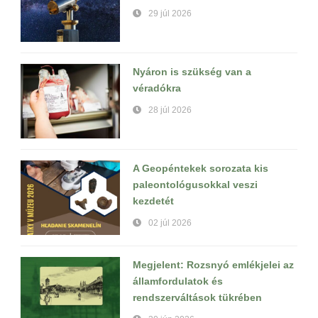
29 júl 2026
Nyáron is szükség van a
véradókra
28 júl 2026
A Geopéntekek sorozata kis
paleontológusokkal veszi
kezdetét
02 júl 2026
Megjelent: Rozsnyó emlékjelei az
államfordulatok és
rendszerváltások tükrében