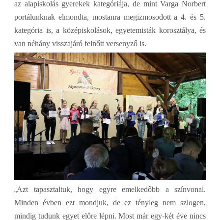
az alapiskolás gyerekek kategóriája, de mint Varga Norbert
portálunknak elmondta, mostanra megizmosodott a 4. és 5.
kategória is, a középiskolások, egyetemisták korosztálya, és
van néhány visszajáró felnőtt versenyző is.
„
Azt tapasztaltuk, hogy egyre emelkedőbb a színvonal.
Minden évben ezt mondjuk, de ez tényleg nem szlogen,
mindig tudunk egyet előre lépni. Most már egy-két éve nincs