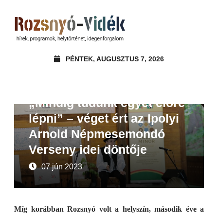
PÉNTEK, AUGUSZTUS 7, 2026
Beszámoló
„Mindig tudunk egyet előre
lépni” – véget ért az Ipolyi
Arnold Népmesemondó
Verseny idei döntője
07 jún 2023
Míg korábban Rozsnyó volt a helyszín, második éve a