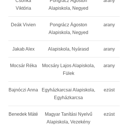
Csonka
Pongrácz Ágoston
arany
Viktória
Alapiskola, Negyed
Deák Vivien
Pongrácz Ágoston
arany
Alapiskola, Negyed
Jakab Alex
Alapiskola, Nyárasd
arany
Mocsár Réka
Mocsáry Lajos Alapiskola,
arany
Fülek
Bajnóczi Anna
Egyházkarcsai Alapiskola,
ezüst
Egyházkarcsa
Benedek Máté
Magyar Tanítási Nyelvű
ezüst
Alapiskola, Vezekény