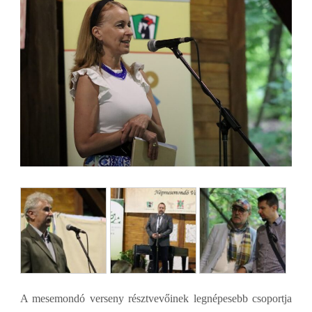
A mesemondó verseny résztvevőinek legnépesebb csoportja