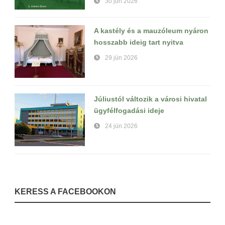
30 jún 2026
A kastély és a mauzóleum nyáron
hosszabb ideig tart nyitva
29 jún 2026
Júliustól változik a városi hivatal
ügyfélfogadási ideje
24 jún 2026
KERESS A FACEBOOKON