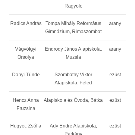
Ragyolc
Radics András
Tompa Mihály Református
arany
Gimnázium, Rimaszombat
Vágvölgyi
Endrődy János Alapiskola,
arany
Orsolya
Muzsla
Danyi Tünde
Szombathy Viktor
ezüst
Alapiskola, Feled
Hencz Anna
Alapiskola és Óvoda, Bátka
ezüst
Fruzsina
Hugyec Zsófia
Ady Endre Alapiskola,
ezüst
Párkány