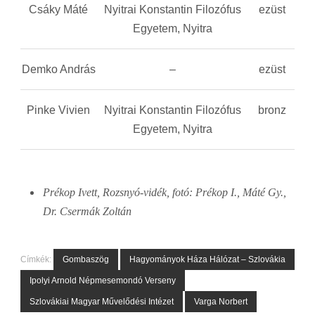
Csáky Máté
Nyitrai Konstantin Filozófus
ezüst
Egyetem, Nyitra
Demko András
–
ezüst
Pinke Vivien
Nyitrai Konstantin Filozófus
bronz
Egyetem, Nyitra
Prékop Ivett, Rozsnyó-vidék, fotó: Prékop I., Máté Gy.,
Dr. Csermák Zoltán
Címkék:
Gombaszög
Hagyományok Háza Hálózat – Szlovákia
Ipolyi Arnold Népmesemondó Verseny
Szlovákiai Magyar Művelődési Intézet
Varga Norbert