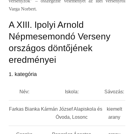
versenyzők” – összegezte véleményét az idei versenyről
Varga Norbert.
A XIII. Ipolyi Arnold
Népmesemondó Verseny
országos döntőjének
eredményei
1. kategória
Név:
Iskola:
Sávozás:
Farkas Bianka
Kármán József Alapiskola és
kiemelt
Óvoda, Losonc
arany