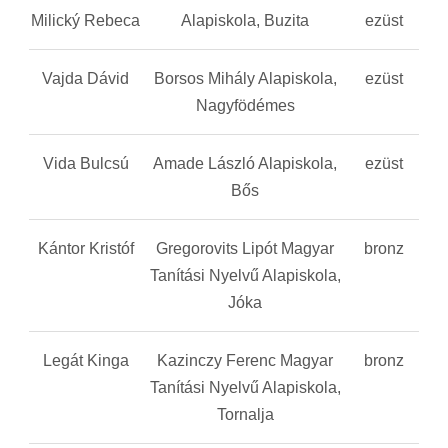
Milický Rebeca
Alapiskola, Buzita
ezüst
Vajda Dávid
Borsos Mihály Alapiskola,
ezüst
Nagyfödémes
Vida Bulcsú
Amade László Alapiskola,
ezüst
Bős
Kántor Kristóf
Gregorovits Lipót Magyar
bronz
Tanítási Nyelvű Alapiskola,
Jóka
Legát Kinga
Kazinczy Ferenc Magyar
bronz
Tanítási Nyelvű Alapiskola,
Tornalja