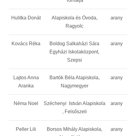
Tornalja
Hulitka Donát
Alapiskola és Óvoda,
arany
Ragyolc
Kovács Réka
Boldog Salkaházi Sára
arany
Egyházi Iskolaközpont,
Szepsi
Lajtos Anna
Bartók Béla Alapiskola,
arany
Aranka
Nagymegyer
Néma Noel
Széchenyi István Alapiskola
arany
, Felsőszeli
Peller Lili
Borsos Mihály Alapiskola,
arany