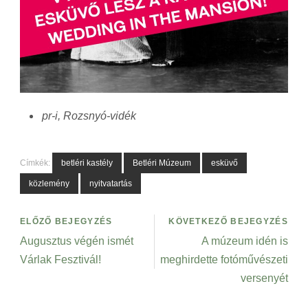
pr-i, Rozsnyó-vidék
Címkék:
betléri kastély
Betléri Múzeum
esküvő
közlemény
nyitvatartás
ELŐZŐ BEJEGYZÉS
KÖVETKEZŐ BEJEGYZÉS
Augusztus végén ismét
A múzeum idén is
Várlak Fesztivál!
meghirdette fotóművészeti
versenyét