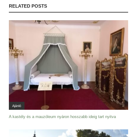
RELATED POSTS
Ajánló
A kastély és a mauzóleum nyáron hosszabb ideig tart nyitva