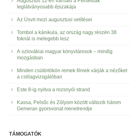
Augusztus 12-én várható a Perseidák
leglátványosabb éjszakája
Az Úsvit mozi augusztusi vetítései
Tombol a kánikula, az ország nagy részén 38
foknál is melegebb lesz
A szlovákiai magyar könyvtárosok – mindig
mozgásban
Minden csütörtökön remek filmek várják a nézőket
a csillagvizsgálóban
Este 8-ig nyitva a rozsnyói strand
Kassa, Pelsőc és Zólyom között változik három
Gemeran gyorsvonat menetrendje
TÁMOGATÓK