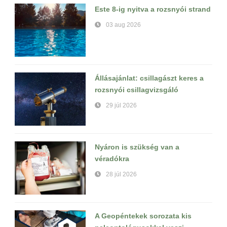
Este 8-ig nyitva a rozsnyói strand
03 aug 2026
Állásajánlat: csillagászt keres a
rozsnyói csillagvizsgáló
29 júl 2026
Nyáron is szükség van a
véradókra
28 júl 2026
A Geopéntekek sorozata kis