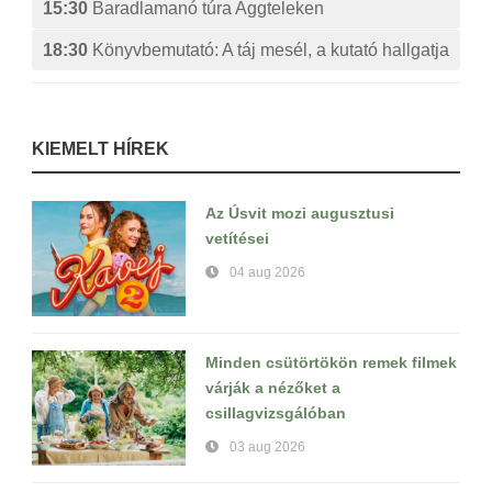
15:30
Baradlamanó túra Aggteleken
18:30
Könyvbemutató: A táj mesél, a kutató hallgatja
KIEMELT HÍREK
Az Úsvit mozi augusztusi
vetítései
04 aug 2026
Minden csütörtökön remek filmek
várják a nézőket a
csillagvizsgálóban
03 aug 2026