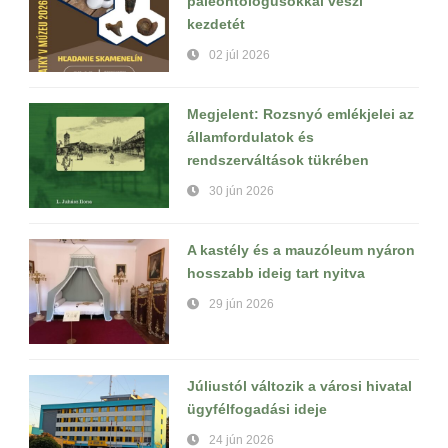
paleontológusokkal veszi
kezdetét
02 júl 2026
Megjelent: Rozsnyó emlékjelei az
államfordulatok és
rendszerváltások tükrében
30 jún 2026
A kastély és a mauzóleum nyáron
hosszabb ideig tart nyitva
29 jún 2026
Júliustól változik a városi hivatal
ügyfélfogadási ideje
24 jún 2026