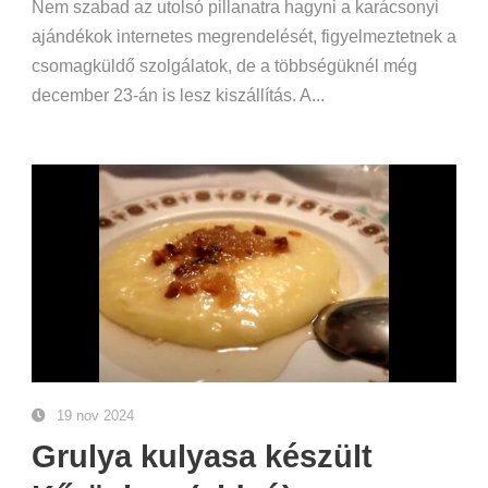
Nem szabad az utolsó pillanatra hagyni a karácsonyi
ajándékok internetes megrendelését, figyelmeztetnek a
csomagküldő szolgálatok, de a többségüknél még
december 23-án is lesz kiszállítás. A...
19 nov 2024
Grulya kulyasa készült