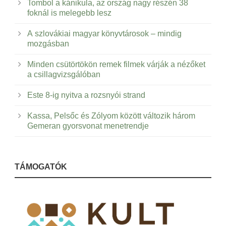
Tombol a kánikula, az ország nagy részén 38
foknál is melegebb lesz
A szlovákiai magyar könyvtárosok – mindig
mozgásban
Minden csütörtökön remek filmek várják a nézőket
a csillagvizsgálóban
Este 8-ig nyitva a rozsnyói strand
Kassa, Pelsőc és Zólyom között változik három
Gemeran gyorsvonat menetrendje
TÁMOGATÓK