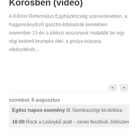
Kőrösben (videó)
A Kőrösi Református Egyházközség szervezésében, a
hagyományőrző gasztro-bibliaórák keretében
november 15-én a jólészi asszonyok mutatták be egy
régi kedvelt krumplis étel, a grulya kulyasa
elkészítését....
<
>
szombat, 8 augusztus
Egész napos esemény
III. Gombaszögi biciklitúra
16:00
Rock a Leánykő alatt – zenei fesztivál Jólészen