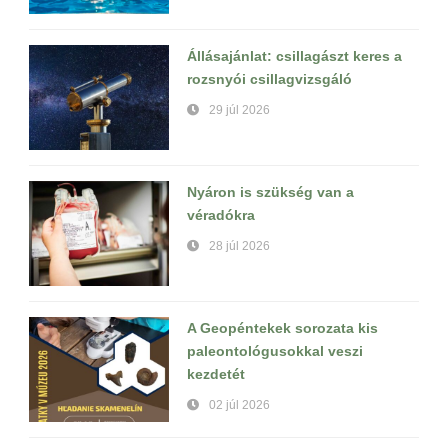
Állásajánlat: csillagászt keres a
rozsnyói csillagvizsgáló
29 júl 2026
Nyáron is szükség van a
véradókra
28 júl 2026
A Geopéntekek sorozata kis
paleontológusokkal veszi
kezdetét
02 júl 2026