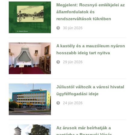
Megjelent: Rozsnyó emlékjelei az
államfordulatok és
rendszerváltások tükrében
30 jún 2026
A kastély és a mauzóleum nyáron
hosszabb ideig tart nyitva
29 jún 2026
Júliustól változik a városi hivatal
ügyfélfogadási ideje
24 jún 2026
Az árusok már beírhatják a
naptárba a Rozsnyói Vásár