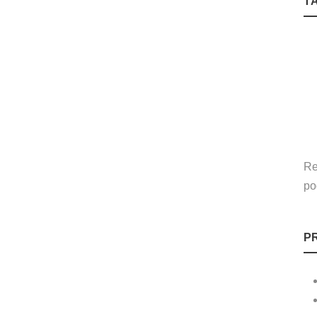
T
Re
po
P