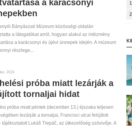
tvatartása a karácsonyi
1
nepekben
2
snyói Bányászati Múzeum közösségi oldalán
ztatta a látogatókat arról, hogyan alakul az intézmény
K
tartása a karácsonyi és újévi ünnepek idején. A múzeum
nnyi részlege...
dec 2024
helési próba miatt lezárják a
újított tornaljai hidat
ési próba miatt péntek (december 13.) éjszaka teljesen
ségében lezárják a tornaljai, Francisci utcai felújított
– tájékoztatott Lukáš Trepáč, az útkezelőség szóvivője. A
.