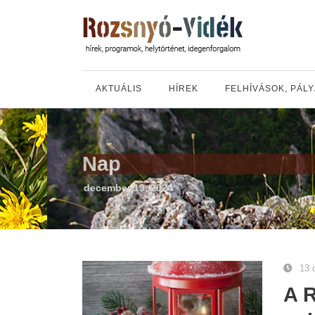
AKTUÁLIS
HÍREK
FELHÍVÁSOK, PÁL
Nap
december 13, 2024
13 
A 