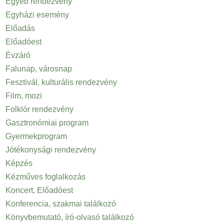
Egyéb rendezvény
Egyházi esemény
Előadás
Előadóest
Évzáró
Falunap, városnap
Fesztivál, kulturális rendezvény
Film, mozi
Folklór rendezvény
Gasztronómiai program
Gyermekprogram
Jótékonysági rendezvény
Képzés
Kézműves foglalkozás
Koncert, Előadóest
Konferencia, szakmai találkozó
Könyvbemutató, író-olvasó találkozó