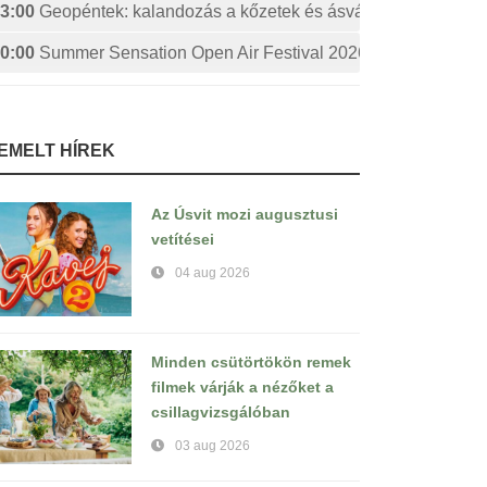
3:00
Geopéntek: kalandozás a kőzetek és ásványok izgalmas 
0:00
Summer Sensation Open Air Festival 2026: STERBINS
IEMELT HÍREK
Az Úsvit mozi augusztusi
vetítései
04 aug 2026
Minden csütörtökön remek
filmek várják a nézőket a
csillagvizsgálóban
03 aug 2026