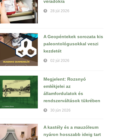
véradókra
28 júl 2026
A Geopéntekek sorozata kis
paleontológusokkal veszi
kezdetét
02 júl 2026
Megjelent: Rozsnyó
emlékjelei az
államfordulatok és
rendszerváltások tükrében
30 jún 2026
A kastély és a mauzóleum
nyáron hosszabb ideig tart