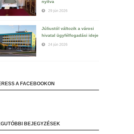
nyitva
29 jún 2026
Júliustól változik a városi
hivatal ügyfélfogadási ideje
24 jún 2026
ERESS A FACEBOOKON
EGUTÓBBI BEJEGYZÉSEK