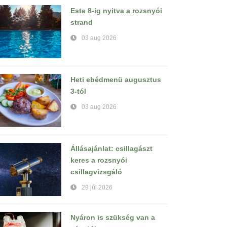
Este 8-ig nyitva a rozsnyói
strand
03 aug 2026
Heti ebédmenü augusztus
3-tól
03 aug 2026
Állásajánlat: csillagászt
keres a rozsnyói
csillagvizsgáló
29 júl 2026
Nyáron is szükség van a