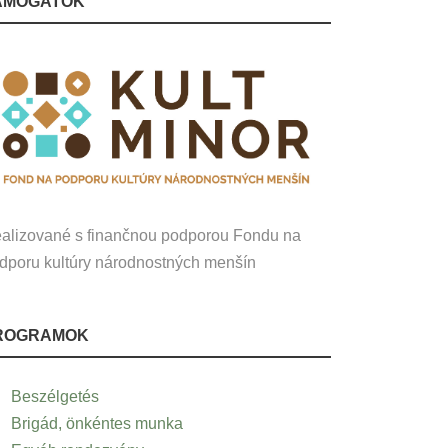
ÁMOGATÓK
alizované s finančnou podporou Fondu na
dporu kultúry národnostných menšín
ROGRAMOK
Beszélgetés
Brigád, önkéntes munka