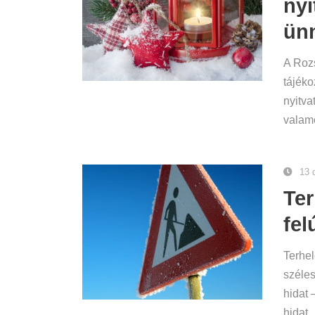
nyi
ün
A Roz
tájéko
nyitva
valame
13 
Ter
fel
Terhel
széles
hidat 
hidat,..