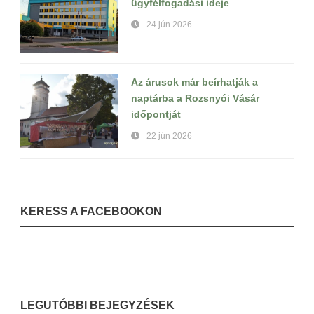
ügyfélfogadási ideje
24 jún 2026
Az árusok már beírhatják a
naptárba a Rozsnyói Vásár
időpontját
22 jún 2026
KERESS A FACEBOOKON
LEGUTÓBBI BEJEGYZÉSEK