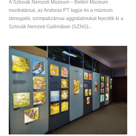
A Szlovák Nemzeti Múzeum – Betléri Múzeum
munkatársai, az Andoras PT tagjai és a múzeum
támogatói, szimpatizánsai aggodalmukat fejezték ki a
Szlovák Nemzeti Galériában (SZNG)...