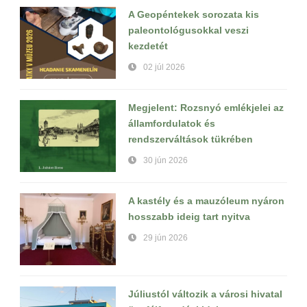
A Geopéntekek sorozata kis
paleontológusokkal veszi
kezdetét
02 júl 2026
Megjelent: Rozsnyó emlékjelei az
államfordulatok és
rendszerváltások tükrében
30 jún 2026
A kastély és a mauzóleum nyáron
hosszabb ideig tart nyitva
29 jún 2026
Júliustól változik a városi hivatal