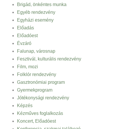
Brigád, önkéntes munka
Egyéb rendezvény
Egyházi esemény
Előadás
Előadóest
Évzáró
Falunap, városnap
Fesztivál, kulturális rendezvény
Film, mozi
Folklór rendezvény
Gasztronómiai program
Gyermekprogram
Jótékonysági rendezvény
Képzés
Kézműves foglalkozás
Koncert, Előadóest
Konferencia, szakmai találkozó