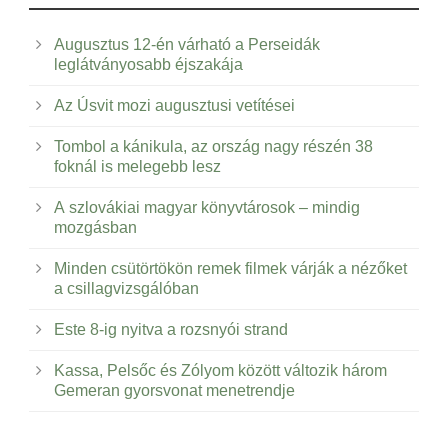
Augusztus 12-én várható a Perseidák
leglátványosabb éjszakája
Az Úsvit mozi augusztusi vetítései
Tombol a kánikula, az ország nagy részén 38
foknál is melegebb lesz
A szlovákiai magyar könyvtárosok – mindig
mozgásban
Minden csütörtökön remek filmek várják a nézőket
a csillagvizsgálóban
Este 8-ig nyitva a rozsnyói strand
Kassa, Pelsőc és Zólyom között változik három
Gemeran gyorsvonat menetrendje