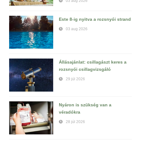
03 aug 2026
Este 8-ig nyitva a rozsnyói strand
03 aug 2026
Állásajánlat: csillagászt keres a
rozsnyói csillagvizsgáló
29 júl 2026
Nyáron is szükség van a
véradókra
28 júl 2026