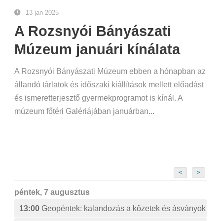
13 jan 2025
A Rozsnyói Bányászati
Múzeum januári kínálata
A Rozsnyói Bányászati Múzeum ebben a hónapban az
állandó tárlatok és időszaki kiállítások mellett előadást
és ismeretterjesztő gyermekprogramot is kínál. A
múzeum főtéri Galériájában januárban...
<
>
péntek, 7 augusztus
13:00
Geopéntek: kalandozás a kőzetek és ásványok izg