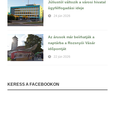
Júliustól változik a városi hivatal
ügyfélfogadási ideje
24 jún 2026
Az árusok már beírhatják a
naptárba a Rozsnyói Vásár
időpontját
22 jún 2026
KERESS A FACEBOOKON