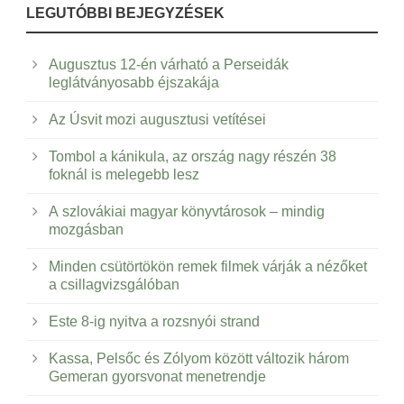
LEGUTÓBBI BEJEGYZÉSEK
Augusztus 12-én várható a Perseidák
leglátványosabb éjszakája
Az Úsvit mozi augusztusi vetítései
Tombol a kánikula, az ország nagy részén 38
foknál is melegebb lesz
A szlovákiai magyar könyvtárosok – mindig
mozgásban
Minden csütörtökön remek filmek várják a nézőket
a csillagvizsgálóban
Este 8-ig nyitva a rozsnyói strand
Kassa, Pelsőc és Zólyom között változik három
Gemeran gyorsvonat menetrendje