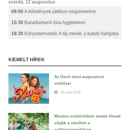
szerda, 12 augusztus
09:00
A kőedények játékos megismerése
15:30
Baradlamanó túra Aggteleken
18:30
Könyvbemutató: A táj mesél, a kutató hallgatja
KIEMELT HÍREK
Az Úsvit mozi augusztusi
vetítései
04 aug 2026
Minden csütörtökön remek filmek
várják a nézőket a
csillagvizsgálóban