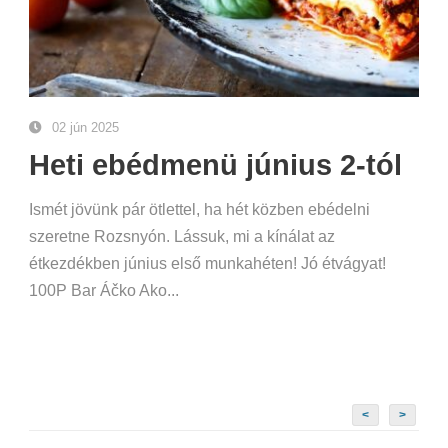
02 jún 2025
Heti ebédmenü június 2-tól
Ismét jövünk pár ötlettel, ha hét közben ebédelni
szeretne Rozsnyón. Lássuk, mi a kínálat az
étkezdékben június első munkahéten! Jó étvágyat!
100P Bar Áčko Ako...
<
>