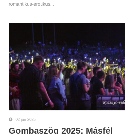
romantikus-erotikus...
02 jún 2025
Gombaszög 2025: Másfél