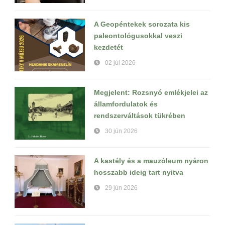
A Geopéntekek sorozata kis
paleontológusokkal veszi
kezdetét
02 júl 2026
Megjelent: Rozsnyó emlékjelei az
államfordulatok és
rendszerváltások tükrében
30 jún 2026
A kastély és a mauzóleum nyáron
hosszabb ideig tart nyitva
29 jún 2026