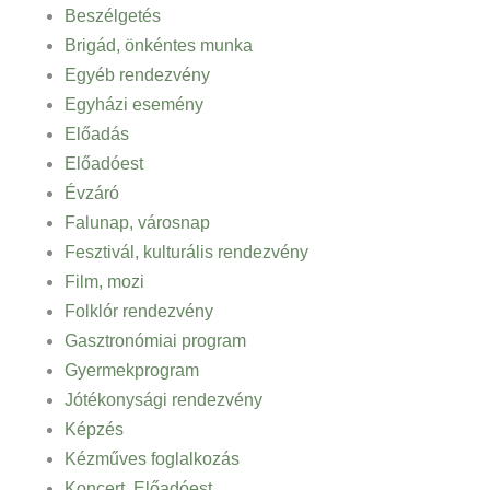
Beszélgetés
Brigád, önkéntes munka
Egyéb rendezvény
Egyházi esemény
Előadás
Előadóest
Évzáró
Falunap, városnap
Fesztivál, kulturális rendezvény
Film, mozi
Folklór rendezvény
Gasztronómiai program
Gyermekprogram
Jótékonysági rendezvény
Képzés
Kézműves foglalkozás
Koncert, Előadóest