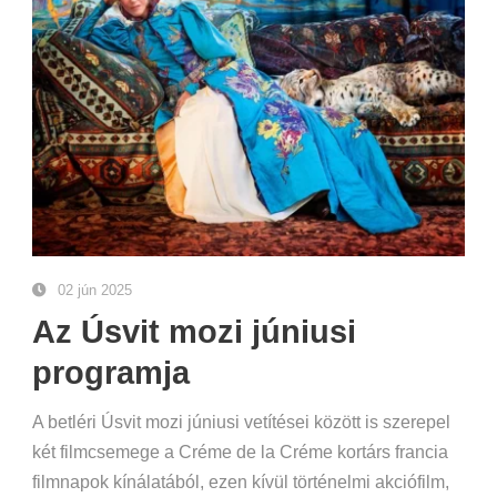
02 jún 2025
Az Úsvit mozi júniusi
programja
A betléri Úsvit mozi júniusi vetítései között is szerepel
két filmcsemege a Créme de la Créme kortárs francia
filmnapok kínálatából, ezen kívül történelmi akciófilm,