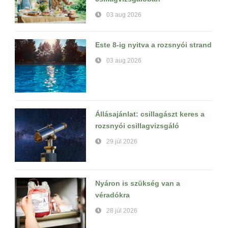
03 aug 2026
Este 8-ig nyitva a rozsnyói strand
03 aug 2026
Állásajánlat: csillagászt keres a
rozsnyói csillagvizsgáló
29 júl 2026
Nyáron is szükség van a
véradókra
28 júl 2026