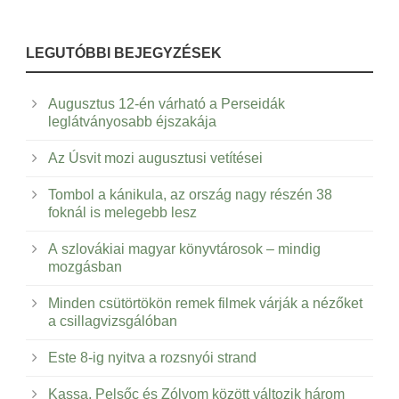
LEGUTÓBBI BEJEGYZÉSEK
Augusztus 12-én várható a Perseidák
leglátványosabb éjszakája
Az Úsvit mozi augusztusi vetítései
Tombol a kánikula, az ország nagy részén 38
foknál is melegebb lesz
A szlovákiai magyar könyvtárosok – mindig
mozgásban
Minden csütörtökön remek filmek várják a nézőket
a csillagvizsgálóban
Este 8-ig nyitva a rozsnyói strand
Kassa, Pelsőc és Zólyom között változik három