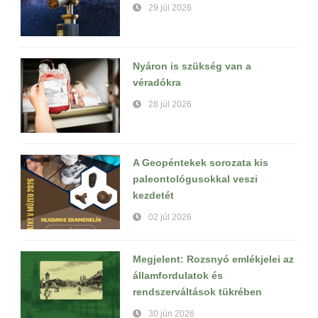
29 júl 2026
Nyáron is szükség van a
véradókra
28 júl 2026
A Geopéntekek sorozata kis
paleontológusokkal veszi
kezdetét
02 júl 2026
Megjelent: Rozsnyó emlékjelei az
államfordulatok és
rendszerváltások tükrében
30 jún 2026