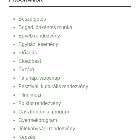
Beszélgetés
Brigád, önkéntes munka
Egyéb rendezvény
Egyházi esemény
Előadás
Előadóest
Évzáró
Falunap, városnap
Fesztivál, kulturális rendezvény
Film, mozi
Folklór rendezvény
Gasztronómiai program
Gyermekprogram
Jótékonysági rendezvény
Képzés