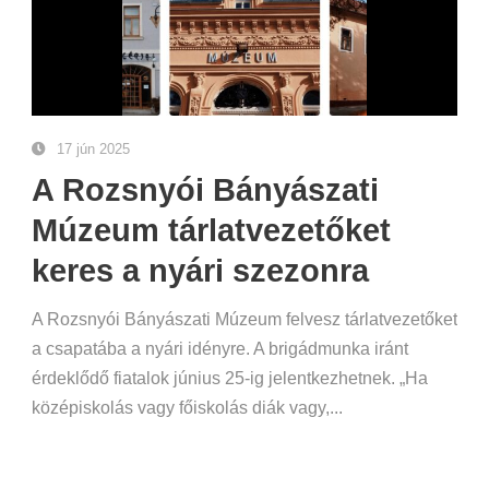
17 jún 2025
A Rozsnyói Bányászati
Múzeum tárlatvezetőket
keres a nyári szezonra
A Rozsnyói Bányászati Múzeum felvesz tárlatvezetőket
a csapatába a nyári idényre. A brigádmunka iránt
érdeklődő fiatalok június 25-ig jelentkezhetnek. „Ha
középiskolás vagy főiskolás diák vagy,...