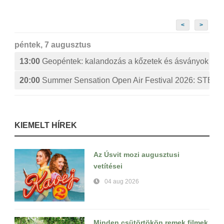
<
>
péntek, 7 augusztus
13:00
Geopéntek: kalandozás a kőzetek és ásványok izg
20:00
Summer Sensation Open Air Festival 2026: ST
KIEMELT HÍREK
Az Úsvit mozi augusztusi
vetítései
04 aug 2026
Minden csütörtökön remek filmek