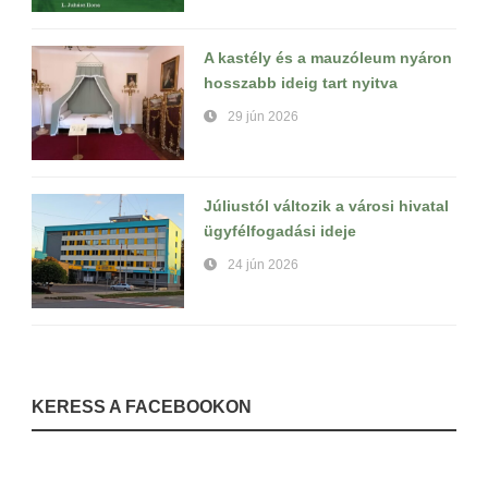
A kastély és a mauzóleum nyáron
hosszabb ideig tart nyitva
29 jún 2026
Júliustól változik a városi hivatal
ügyfélfogadási ideje
24 jún 2026
KERESS A FACEBOOKON