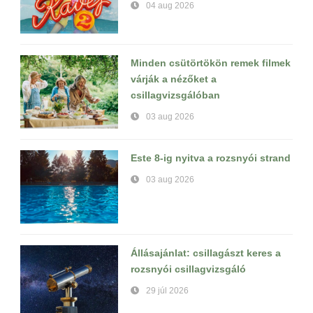
04 aug 2026
Minden csütörtökön remek filmek
várják a nézőket a
csillagvizsgálóban
03 aug 2026
Este 8-ig nyitva a rozsnyói strand
03 aug 2026
Állásajánlat: csillagászt keres a
rozsnyói csillagvizsgáló
29 júl 2026