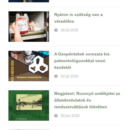
Nyáron is szükség van a
véradókra
28 júl 2026
A Geopéntekek sorozata kis
paleontológusokkal veszi
kezdetét
02 júl 2026
Megjelent: Rozsnyó emlékjelei az
államfordulatok és
rendszerváltások tükrében
30 jún 2026