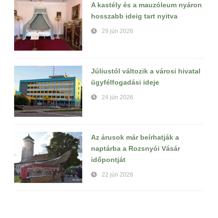
A kastély és a mauzóleum nyáron
hosszabb ideig tart nyitva
29 jún 2026
Júliustól változik a városi hivatal
ügyfélfogadási ideje
24 jún 2026
Az árusok már beírhatják a
naptárba a Rozsnyói Vásár
időpontját
22 jún 2026