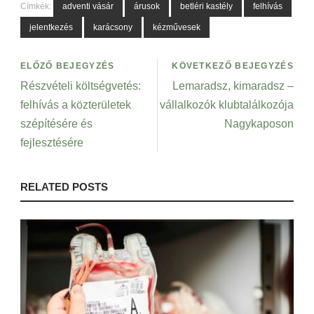
Címkék:
adventi vásár
árusok
betléri kastély
felhívás
jelentkezés
karácsony
kézművesek
ELŐZŐ BEJEGYZÉS
KÖVETKEZŐ BEJEGYZÉS
Részvételi költségvetés:
Lemaradsz, kimaradsz –
felhívás a közterületek
vállalkozók klubtalálkozója
szépítésére és
Nagykaposon
fejlesztésére
RELATED POSTS