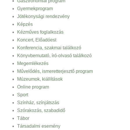
Gasztronómiai program
Gyermekprogram
Jótékonysági rendezvény
Képzés
Kézműves foglalkozás
Koncert, Előadóest
Konferencia, szakmai találkozó
Könyvbemutató, író-olvasó találkozó
Megemlékezés
Művelődés, ismeretterjesztő program
Múzeumok, kiállítások
Online program
Sport
Színház, színjátszás
Szórakozás, szabadidő
Tábor
Társadalmi esemény