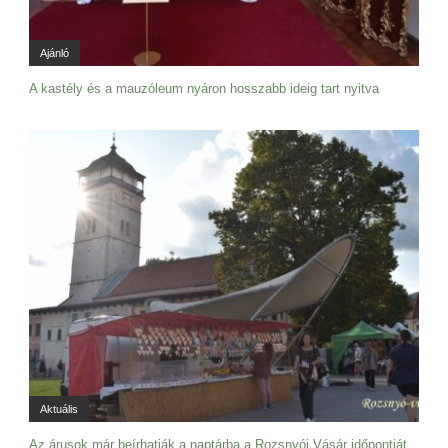
Ajánló
A kastély és a mauzóleum nyáron hosszabb ideig tart nyitva
Aktuális
Az árusok már beírhatják a naptárba a Rozsnyói Vásár időpontját