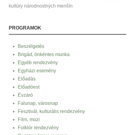
kultúry národnostných menšín
PROGRAMOK
Beszélgetés
Brigád, önkéntes munka
Egyéb rendezvény
Egyházi esemény
Előadás
Előadóest
Évzáró
Falunap, városnap
Fesztivál, kulturális rendezvény
Film, mozi
Folklór rendezvény