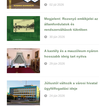
02 júl 2026
Megjelent: Rozsnyó emlékjelei az
államfordulatok és
rendszerváltások tükrében
30 jún 2026
A kastély és a mauzóleum nyáron
hosszabb ideig tart nyitva
29 jún 2026
Júliustól változik a városi hivatal
ügyfélfogadási ideje
24 jún 2026