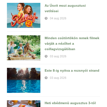
Az Úsvit mozi augusztusi
vetítései
04 aug 2026
Minden csütörtökön remek filmek
várják a nézőket a
csillagvizsgálóban
03 aug 2026
Este 8-ig nyitva a rozsnyói strand
03 aug 2026
Heti ebédmenü augusztus 3-tól