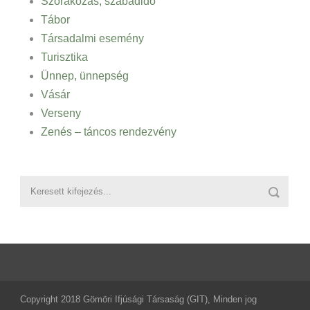
Szórakozás, szabadidő
Tábor
Társadalmi esemény
Turisztika
Ünnep, ünnepség
Vásár
Verseny
Zenés – táncos rendezvény
Copyright 2018 Gömöri Ifjúsági Társaság (GIT), Minden jog