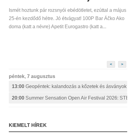
Ismét hoztunk pár rozsnyói ebédötletet, ezúttal a május
25-én kezdődő hétre. Jó étvágyat! 100P Bar Áčko Ako
doma (katt a névre) Apetit Eurogastro (katt a...
<
>
péntek, 7 augusztus
13:00
Geopéntek: kalandozás a kőzetek és ásványok izg
20:00
Summer Sensation Open Air Festival 2026: ST
KIEMELT HÍREK