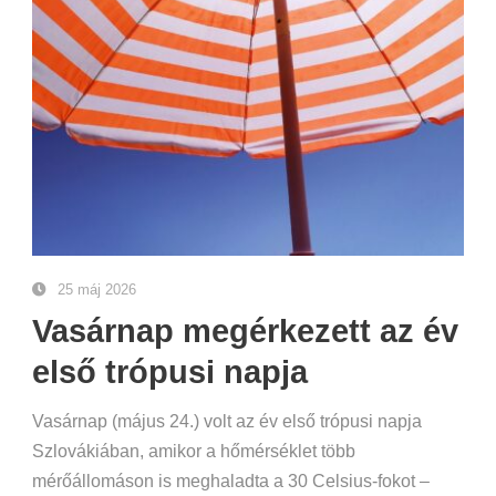
25 máj 2026
Vasárnap megérkezett az év
első trópusi napja
Vasárnap (május 24.) volt az év első trópusi napja
Szlovákiában, amikor a hőmérséklet több
mérőállomáson is meghaladta a 30 Celsius-fokot –