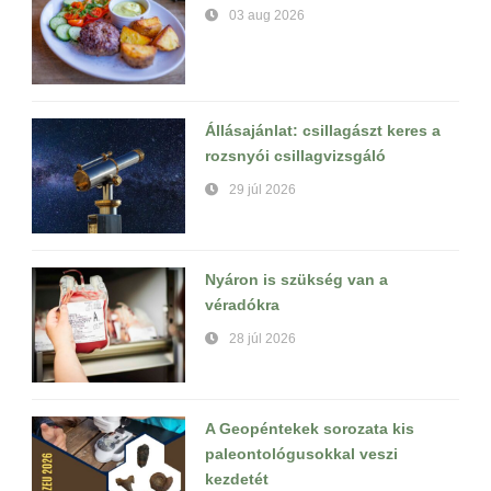
03 aug 2026
Állásajánlat: csillagászt keres a
rozsnyói csillagvizsgáló
29 júl 2026
Nyáron is szükség van a
véradókra
28 júl 2026
A Geopéntekek sorozata kis
paleontológusokkal veszi
kezdetét