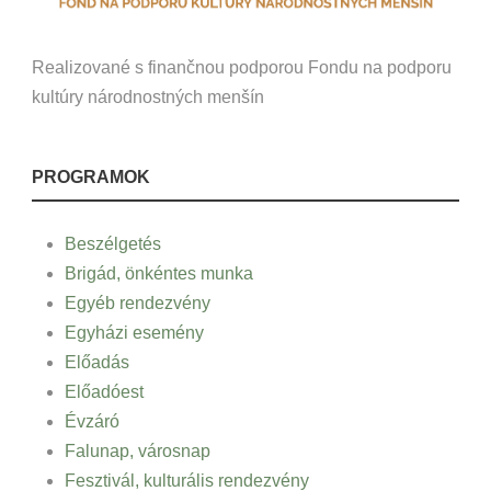
Realizované s finančnou podporou Fondu na podporu
kultúry národnostných menšín
PROGRAMOK
Beszélgetés
Brigád, önkéntes munka
Egyéb rendezvény
Egyházi esemény
Előadás
Előadóest
Évzáró
Falunap, városnap
Fesztivál, kulturális rendezvény