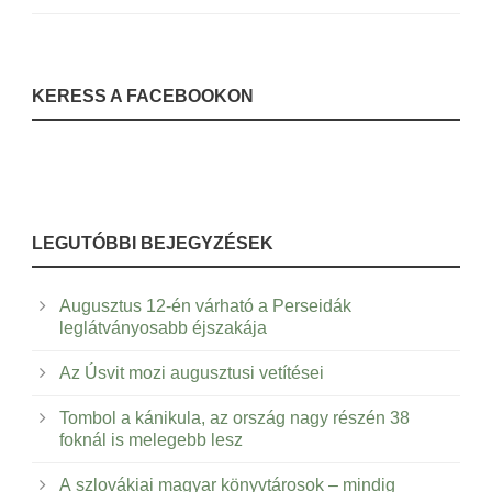
KERESS A FACEBOOKON
LEGUTÓBBI BEJEGYZÉSEK
Augusztus 12-én várható a Perseidák
leglátványosabb éjszakája
Az Úsvit mozi augusztusi vetítései
Tombol a kánikula, az ország nagy részén 38
foknál is melegebb lesz
A szlovákiai magyar könyvtárosok – mindig