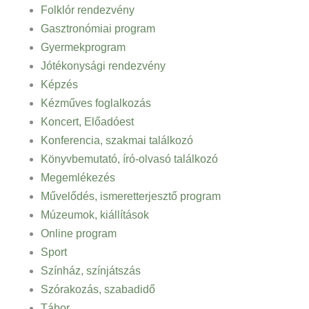
Folklór rendezvény
Gasztronómiai program
Gyermekprogram
Jótékonysági rendezvény
Képzés
Kézműves foglalkozás
Koncert, Előadóest
Konferencia, szakmai találkozó
Könyvbemutató, író-olvasó találkozó
Megemlékezés
Művelődés, ismeretterjesztő program
Múzeumok, kiállítások
Online program
Sport
Színház, színjátszás
Szórakozás, szabadidő
Tábor