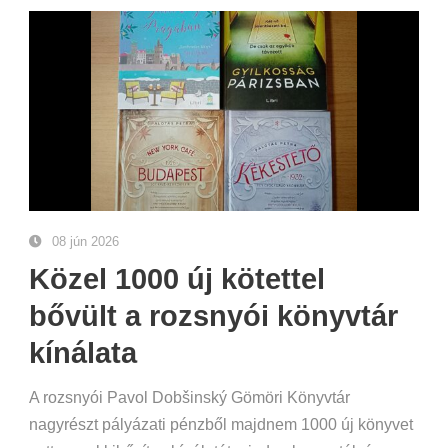
08 jún 2026
Közel 1000 új kötettel
bővült a rozsnyói könyvtár
kínálata
A rozsnyói Pavol Dobšinský Gömöri Könyvtár
nagyrészt pályázati pénzből majdnem 1000 új könyvet