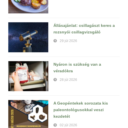
Állásajánlat: csillagászt keres a
rozsnyói csillagvizsgáló
29 júl 2026
Nyáron is szükség van a
véradókra
28 júl 2026
A Geopéntekek sorozata kis
paleontológusokkal veszi
kezdetét
02 júl 2026