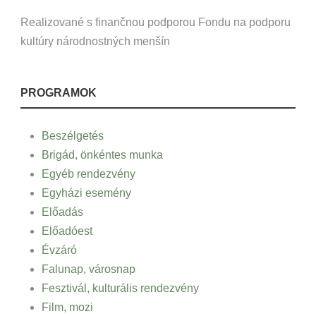
Realizované s finančnou podporou Fondu na podporu
kultúry národnostných menšín
PROGRAMOK
Beszélgetés
Brigád, önkéntes munka
Egyéb rendezvény
Egyházi esemény
Előadás
Előadóest
Évzáró
Falunap, városnap
Fesztivál, kulturális rendezvény
Film, mozi