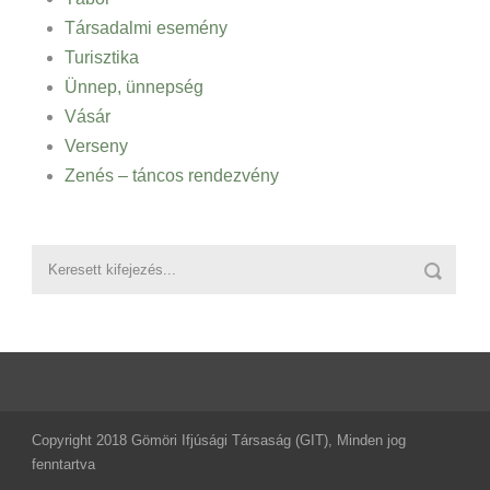
Társadalmi esemény
Turisztika
Ünnep, ünnepség
Vásár
Verseny
Zenés – táncos rendezvény
Copyright 2018 Gömöri Ifjúsági Társaság (GIT), Minden jog
fenntartva