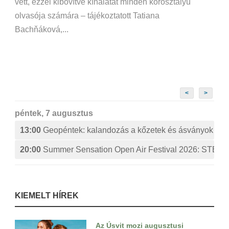
vett, ezzel kibővítve kínálatát minden korosztályú
olvasója számára – tájékoztatott Tatiana
Bachňáková,...
<
>
péntek, 7 augusztus
13:00
Geopéntek: kalandozás a kőzetek és ásványok izg
20:00
Summer Sensation Open Air Festival 2026: ST
KIEMELT HÍREK
Az Úsvit mozi augusztusi