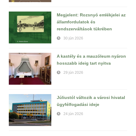
Megjelent: Rozsnyó emlékjelei az
államfordulatok és
rendszerváltások tükrében
30 jún 2026
A kastély és a mauzóleum nyáron
hosszabb ideig tart nyitva
29 jún 2026
Júliustól változik a városi hivatal
ügyfélfogadási ideje
24 jún 2026