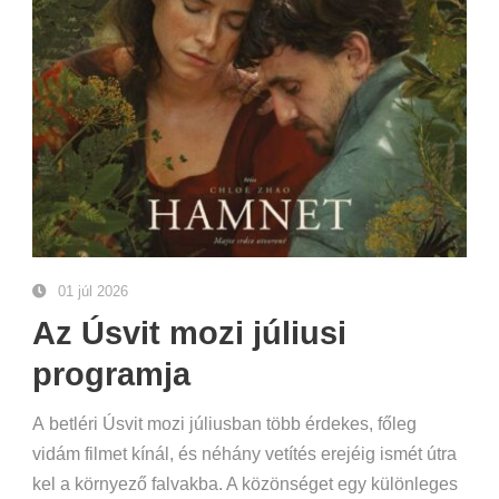
01 júl 2026
Az Úsvit mozi júliusi
programja
A betléri Úsvit mozi júliusban több érdekes, főleg
vidám filmet kínál, és néhány vetítés erejéig ismét útra
kel a környező falvakba. A közönséget egy különleges