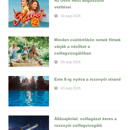
Az Úsvit mozi augusztusi
vetítései
04 aug 2026
Minden csütörtökön remek filmek
várják a nézőket a
csillagvizsgálóban
03 aug 2026
Este 8-ig nyitva a rozsnyói strand
03 aug 2026
Állásajánlat: csillagászt keres a
rozsnyói csillagvizsgáló