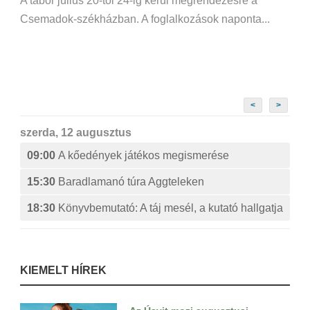
A tábor július 20-tól 24-ig kerül megrendezésre a
Csemadok-székházban. A foglalkozások naponta...
<
>
szerda, 12 augusztus
09:00
A kőedények játékos megismerése
15:30
Baradlamanó túra Aggteleken
18:30
Könyvbemutató: A táj mesél, a kutató hallgatja
KIEMELT HÍREK