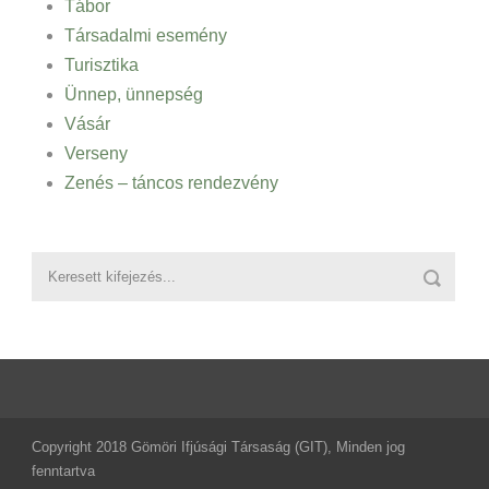
Tábor
Társadalmi esemény
Turisztika
Ünnep, ünnepség
Vásár
Verseny
Zenés – táncos rendezvény
Copyright 2018 Gömöri Ifjúsági Társaság (GIT), Minden jog
fenntartva