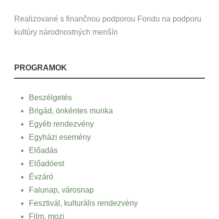
Realizované s finančnou podporou Fondu na podporu
kultúry národnostných menšín
PROGRAMOK
Beszélgetés
Brigád, önkéntes munka
Egyéb rendezvény
Egyházi esemény
Előadás
Előadóest
Évzáró
Falunap, városnap
Fesztivál, kulturális rendezvény
Film, mozi