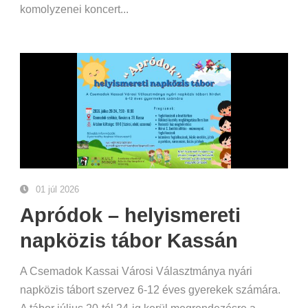
komolyzenei koncert...
01 júl 2026
Apródok – helyismereti
napközis tábor Kassán
A Csemadok Kassai Városi Választmánya nyári
napközis tábort szervez 6-12 éves gyerekek számára.