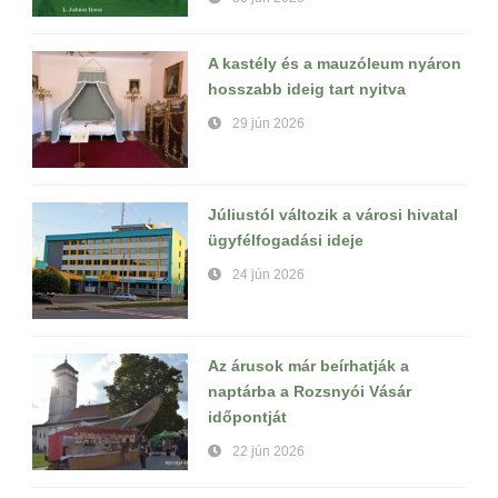
A kastély és a mauzóleum nyáron
hosszabb ideig tart nyitva
29 jún 2026
Júliustól változik a városi hivatal
ügyfélfogadási ideje
24 jún 2026
Az árusok már beírhatják a
naptárba a Rozsnyói Vásár
időpontját
22 jún 2026