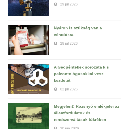
29 júl 2026
Nyáron is szükség van a
véradókra
28 júl 2026
A Geopéntekek sorozata kis
paleontológusokkal veszi
kezdetét
02 júl 2026
Megjelent: Rozsnyó emlékjelei az
államfordulatok és
rendszerváltások tükrében
30 jún 2026