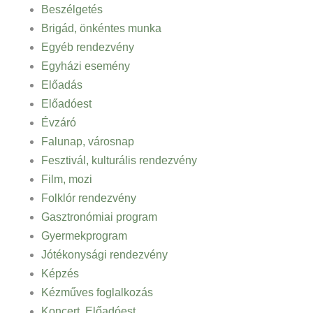
Beszélgetés
Brigád, önkéntes munka
Egyéb rendezvény
Egyházi esemény
Előadás
Előadóest
Évzáró
Falunap, városnap
Fesztivál, kulturális rendezvény
Film, mozi
Folklór rendezvény
Gasztronómiai program
Gyermekprogram
Jótékonysági rendezvény
Képzés
Kézműves foglalkozás
Koncert, Előadóest