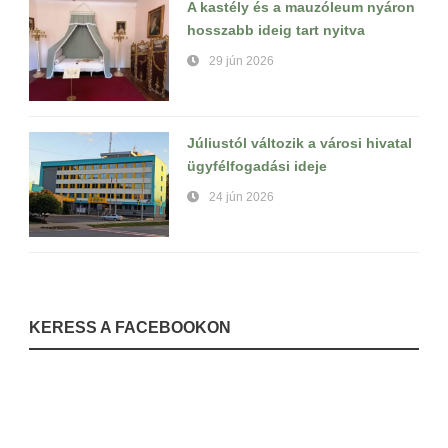
A kastély és a mauzóleum nyáron
hosszabb ideig tart nyitva
29 jún 2026
Júliustól változik a városi hivatal
ügyfélfogadási ideje
24 jún 2026
KERESS A FACEBOOKON