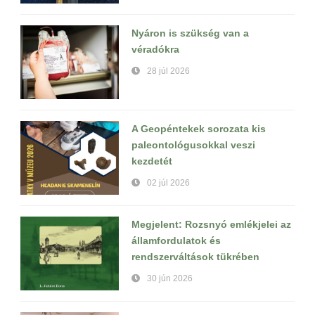
Nyáron is szükség van a
véradókra
28 júl 2026
A Geopéntekek sorozata kis
paleontológusokkal veszi
kezdetét
02 júl 2026
Megjelent: Rozsnyó emlékjelei az
államfordulatok és
rendszerváltások tükrében
30 jún 2026