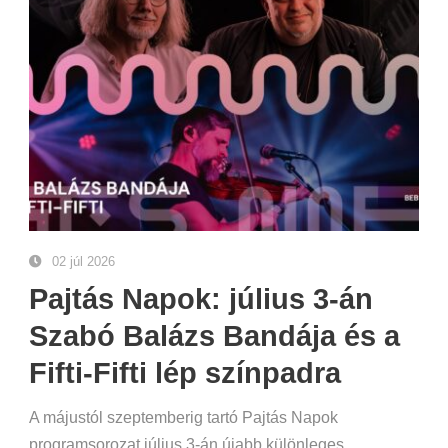
02 júl 2026
Pajtás Napok: július 3-án
Szabó Balázs Bandája és a
Fifti-Fifti lép színpadra
A májustól szeptemberig tartó Pajtás Napok
programsorozat július 3-án újabb különleges