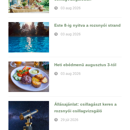
03 aug 2026
Este 8-ig nyitva a rozsnyói strand
03 aug 2026
Heti ebédmenü augusztus 3-tól
03 aug 2026
Állásajánlat: csillagászt keres a
rozsnyói csillagvizsgáló
29 júl 2026