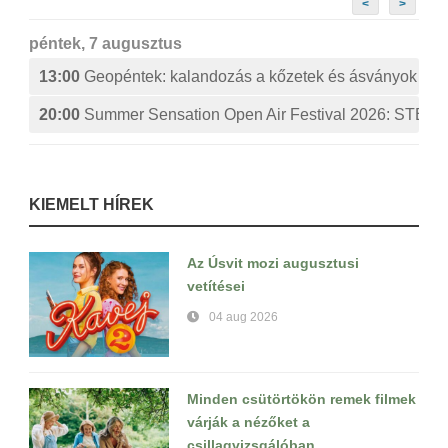
<
>
péntek, 7 augusztus
13:00
Geopéntek: kalandozás a kőzetek és ásványok izg
20:00
Summer Sensation Open Air Festival 2026: ST
KIEMELT HÍREK
Az Úsvit mozi augusztusi
vetítései
04 aug 2026
Minden csütörtökön remek filmek
várják a nézőket a
csillagvizsgálóban