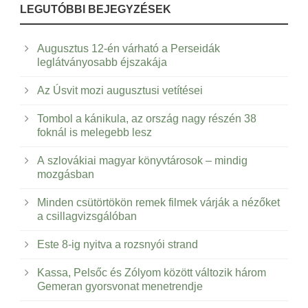
LEGUTÓBBI BEJEGYZÉSEK
Augusztus 12-én várható a Perseidák
leglátványosabb éjszakája
Az Úsvit mozi augusztusi vetítései
Tombol a kánikula, az ország nagy részén 38
foknál is melegebb lesz
A szlovákiai magyar könyvtárosok – mindig
mozgásban
Minden csütörtökön remek filmek várják a nézőket
a csillagvizsgálóban
Este 8-ig nyitva a rozsnyói strand
Kassa, Pelsőc és Zólyom között változik három
Gemeran gyorsvonat menetrendje