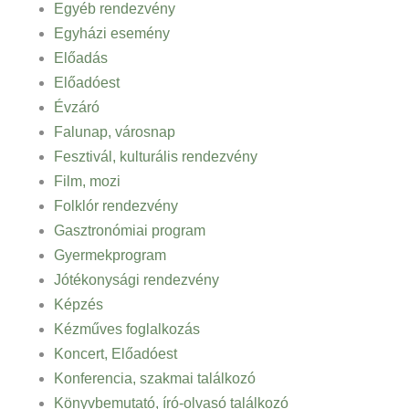
Egyéb rendezvény
Egyházi esemény
Előadás
Előadóest
Évzáró
Falunap, városnap
Fesztivál, kulturális rendezvény
Film, mozi
Folklór rendezvény
Gasztronómiai program
Gyermekprogram
Jótékonysági rendezvény
Képzés
Kézműves foglalkozás
Koncert, Előadóest
Konferencia, szakmai találkozó
Könyvbemutató, író-olvasó találkozó