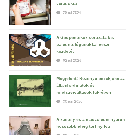
véradókra
28 júl 2026
A Geopéntekek sorozata kis
paleontológusokkal veszi
kezdetét
02 júl 2026
Megjelent: Rozsnyó emlékjelei az
államfordulatok és
rendszerváltások tükrében
30 jún 2026
A kastély és a mauzóleum nyáron
hosszabb ideig tart nyitva