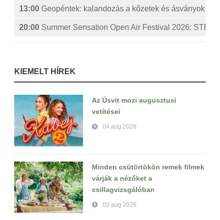
13:00
Geopéntek: kalandozás a kőzetek és ásványok izg
20:00
Summer Sensation Open Air Festival 2026: ST
KIEMELT HÍREK
Az Úsvit mozi augusztusi
vetítései
04 aug 2026
Minden csütörtökön remek filmek
várják a nézőket a
csillagvizsgálóban
03 aug 2026