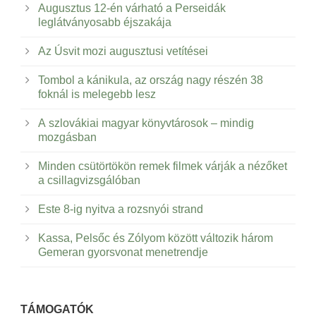
Augusztus 12-én várható a Perseidák
leglátványosabb éjszakája
Az Úsvit mozi augusztusi vetítései
Tombol a kánikula, az ország nagy részén 38
foknál is melegebb lesz
A szlovákiai magyar könyvtárosok – mindig
mozgásban
Minden csütörtökön remek filmek várják a nézőket
a csillagvizsgálóban
Este 8-ig nyitva a rozsnyói strand
Kassa, Pelsőc és Zólyom között változik három
Gemeran gyorsvonat menetrendje
TÁMOGATÓK