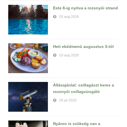
Este 8-ig nyitva a rozsnyói strand
03 aug 2026
Heti ebédmenü augusztus 3-tól
03 aug 2026
Állásajánlat: csillagászt keres a
rozsnyói csillagvizsgáló
29 júl 2026
Nyáron is szükség van a