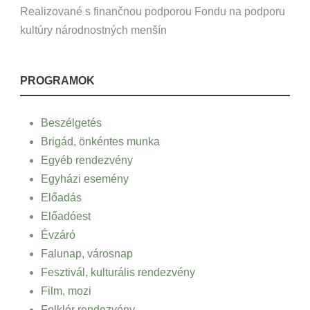
Realizované s finančnou podporou Fondu na podporu
kultúry národnostných menšín
PROGRAMOK
Beszélgetés
Brigád, önkéntes munka
Egyéb rendezvény
Egyházi esemény
Előadás
Előadóest
Évzáró
Falunap, városnap
Fesztivál, kulturális rendezvény
Film, mozi
Folklór rendezvény