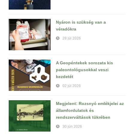
Nyáron is szükség van a
véradókra
28 júl 2026
A Geopéntekek sorozata kis
paleontológusokkal veszi
kezdetét
02 júl 2026
Megjelent: Rozsnyó emlékjelei az
államfordulatok és
rendszerváltások tükrében
30 jún 2026