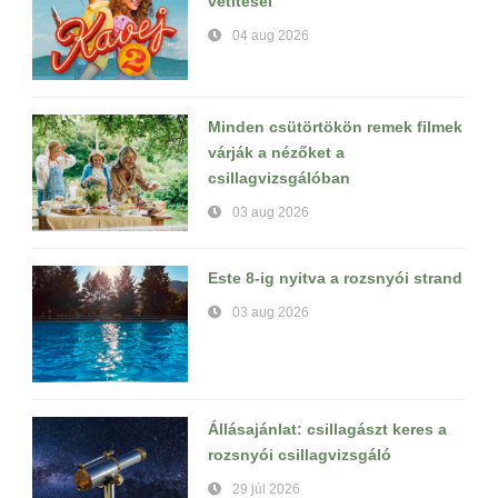
vetítései
04 aug 2026
Minden csütörtökön remek filmek
várják a nézőket a
csillagvizsgálóban
03 aug 2026
Este 8-ig nyitva a rozsnyói strand
03 aug 2026
Állásajánlat: csillagászt keres a
rozsnyói csillagvizsgáló
29 júl 2026