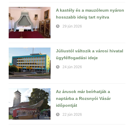
A kastély és a mauzóleum nyáron
hosszabb ideig tart nyitva
29 jún 2026
Júliustól változik a városi hivatal
ügyfélfogadási ideje
24 jún 2026
Az árusok már beírhatják a
naptárba a Rozsnyói Vásár
időpontját
22 jún 2026