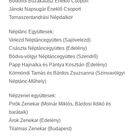
Bodollói Búzakalász Éneklő Csoport
Jánoki Napsugár Éneklő Csoport
Tornaszentandrási Népdalkör
Néptánc Együttesek:
Velezd Néptáncegyüttes (Sajóvelezd)
Császta Néptáncegyüttes (Edelény)
Bódva-völgyi Néptáncegyüttes (Szendrő)
Papp Hajnalka és Pántya Krisztián (Edelény)
Körmöndi Tamás és Bárdos Zsuzsanna (Szinvavölgyi
Néptánc-Műhely)
Népzenei együttesek:
Pirók Zenekar (Molnár Miklós, Bárdosi Ildikó és
barátaik)
Árok Zenekar (Edelény)
Tilalmas Zenekar (Budapest)