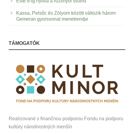
Este 8-ig nyitva a rozsnyói strand
Kassa, Pelsőc és Zólyom között változik három
Gemeran gyorsvonat menetrendje
TÁMOGATÓK
Realizované s finančnou podporou Fondu na podporu
kultúry národnostných menšín