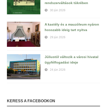
rendszerváltások tükrében
30 jún 2026
A kastély és a mauzóleum nyáron
hosszabb ideig tart nyitva
29 jún 2026
Júliustól változik a városi hivatal
ügyfélfogadási ideje
24 jún 2026
KERESS A FACEBOOKON