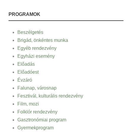
PROGRAMOK
Beszélgetés
Brigád, önkéntes munka
Egyéb rendezvény
Egyházi esemény
Előadás
Előadóest
Évzáró
Falunap, városnap
Fesztivál, kulturális rendezvény
Film, mozi
Folklór rendezvény
Gasztronómiai program
Gyermekprogram