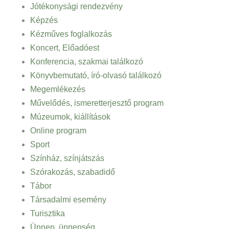
Jótékonysági rendezvény
Képzés
Kézműves foglalkozás
Koncert, Előadóest
Konferencia, szakmai találkozó
Könyvbemutató, író-olvasó találkozó
Megemlékezés
Művelődés, ismeretterjesztő program
Múzeumok, kiállítások
Online program
Sport
Színház, színjátszás
Szórakozás, szabadidő
Tábor
Társadalmi esemény
Turisztika
Ünnep, ünnepség