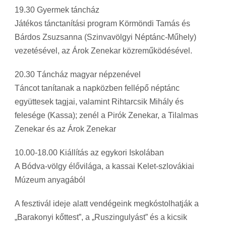
19.30 Gyermek táncház
Játékos tánctanítási program Körmöndi Tamás és
Bárdos Zsuzsanna (Szinvavölgyi Néptánc-Műhely)
vezetésével, az Árok Zenekar közreműködésével.
20.30 Táncház magyar népzenével
Táncot tanítanak a napközben fellépő néptánc
együttesek tagjai, valamint Rihtarcsik Mihály és
felesége (Kassa); zenél a Pirók Zenekar, a Tilalmas
Zenekar és az Árok Zenekar
10.00-18.00 Kiállítás az egykori Iskolában
A Bódva-völgy élővilága, a kassai Kelet-szlovákiai
Múzeum anyagából
A fesztivál ideje alatt vendégeink megkóstolhatják a
„Barakonyi kőttest”, a „Ruszingulyást” és a kicsik