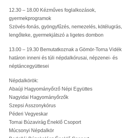
12.30 – 18.00 Kézműves foglalkozások,
gyermekprogramok
Szövés-fonás, gyöngyfűzés, nemezelés, kötélugrás,
lengőteke, gyermekjátszó a ligetes dombon
13.00 – 19.30 Bemutatkoznak a Gömör-Torna Vidék
határon inneni és túli népdalkórusai, népzenei- és
néptáncegyüttesei
Népdalkörök:
Abaúji Hagyományőrző Népi Együttes
Nagyidai Hagyományőrzők
Szepsi Asszonykórus
Péderi Vegyeskar
Tornai Búzavirág Éneklő Csoport
Múcsonyi Népdalkör