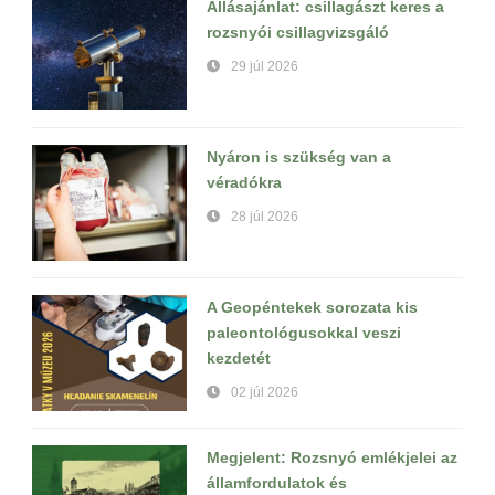
Állásajánlat: csillagászt keres a
rozsnyói csillagvizsgáló
29 júl 2026
Nyáron is szükség van a
véradókra
28 júl 2026
A Geopéntekek sorozata kis
paleontológusokkal veszi
kezdetét
02 júl 2026
Megjelent: Rozsnyó emlékjelei az
államfordulatok és