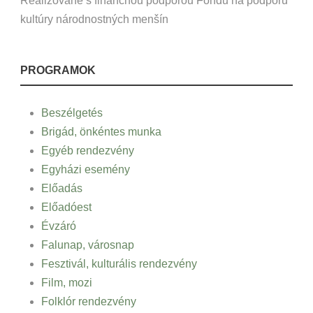
Realizované s finančnou podporou Fondu na podporu
kultúry národnostných menšín
PROGRAMOK
Beszélgetés
Brigád, önkéntes munka
Egyéb rendezvény
Egyházi esemény
Előadás
Előadóest
Évzáró
Falunap, városnap
Fesztivál, kulturális rendezvény
Film, mozi
Folklór rendezvény