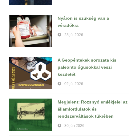
Nyáron is szükség van a
véradókra
28 júl 2026
A Geopéntekek sorozata kis
paleontológusokkal veszi
kezdetét
02 júl 2026
Megjelent: Rozsnyó emlékjelei az
államfordulatok és
rendszerváltások tükrében
30 jún 2026