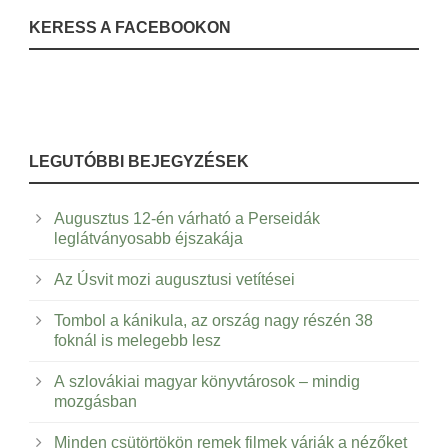
KERESS A FACEBOOKON
LEGUTÓBBI BEJEGYZÉSEK
Augusztus 12-én várható a Perseidák
leglátványosabb éjszakája
Az Úsvit mozi augusztusi vetítései
Tombol a kánikula, az ország nagy részén 38
foknál is melegebb lesz
A szlovákiai magyar könyvtárosok – mindig
mozgásban
Minden csütörtökön remek filmek várják a nézőket