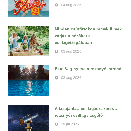
04 aug 2026
Minden csütörtökön remek filmek
várják a nézőket a
csillagvizsgálóban
03 aug 2026
Este 8-ig nyitva a rozsnyói strand
03 aug 2026
Állásajánlat: csillagászt keres a
rozsnyói csillagvizsgáló
29 júl 2026