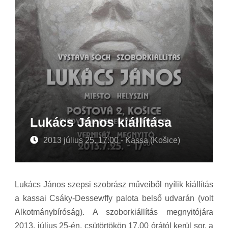
Lukács János kiállítása
2013 július 25. 17:00 - Kassa (Košice)
Lukács János szepsi szobrász műveiből nyílik kiállítás
a kassai Csáky-Dessewffy palota belső udvarán (volt
Alkotmánybíróság). A szoborkiállítás megnyitójára
2013. július 25-én, csütörtökön 17.00 órától kerül sor, a