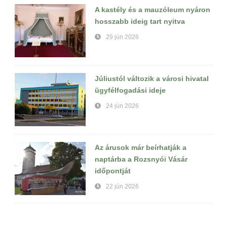
A kastély és a mauzóleum nyáron
hosszabb ideig tart nyitva
29 jún 2026
Júliustól változik a városi hivatal
ügyfélfogadási ideje
24 jún 2026
Az árusok már beírhatják a
naptárba a Rozsnyói Vásár
időpontját
22 jún 2026