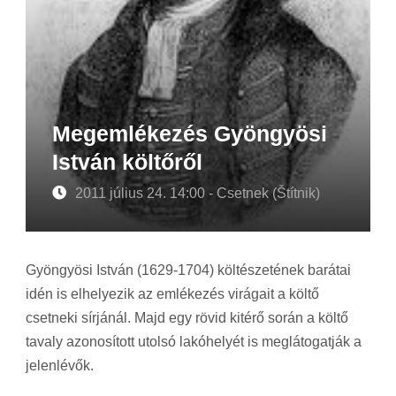
Megemlékezés Gyöngyösi
István költőről
2011 július 24. 14:00 - Csetnek (Štítnik)
Gyöngyösi István (1629-1704) költészetének barátai
idén is elhelyezik az emlékezés virágait a költő
csetneki sírjánál. Majd egy rövid kitérő során a költő
tavaly azonosított utolsó lakóhelyét is meglátogatják a
jelenlévők.