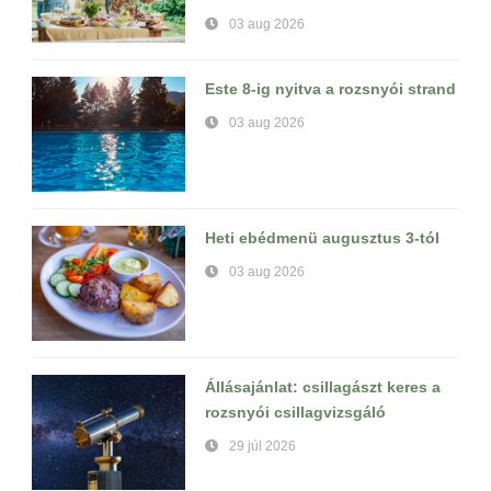
03 aug 2026
Este 8-ig nyitva a rozsnyói strand
03 aug 2026
Heti ebédmenü augusztus 3-tól
03 aug 2026
Állásajánlat: csillagászt keres a
rozsnyói csillagvizsgáló
29 júl 2026