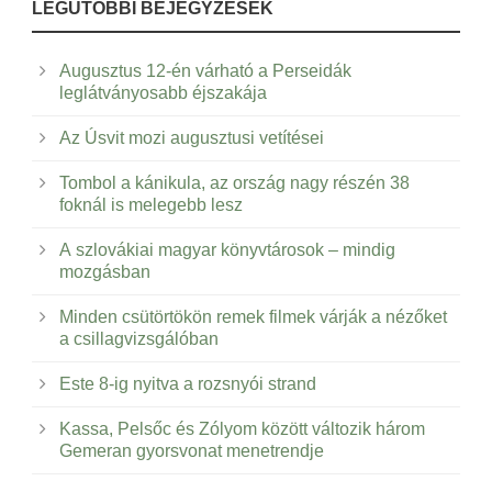
LEGUTÓBBI BEJEGYZÉSEK
Augusztus 12-én várható a Perseidák
leglátványosabb éjszakája
Az Úsvit mozi augusztusi vetítései
Tombol a kánikula, az ország nagy részén 38
foknál is melegebb lesz
A szlovákiai magyar könyvtárosok – mindig
mozgásban
Minden csütörtökön remek filmek várják a nézőket
a csillagvizsgálóban
Este 8-ig nyitva a rozsnyói strand
Kassa, Pelsőc és Zólyom között változik három
Gemeran gyorsvonat menetrendje