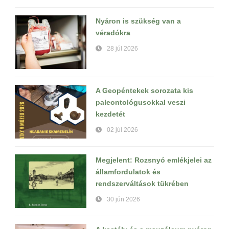
Nyáron is szükség van a
véradókra
28 júl 2026
A Geopéntekek sorozata kis
paleontológusokkal veszi
kezdetét
02 júl 2026
Megjelent: Rozsnyó emlékjelei az
államfordulatok és
rendszerváltások tükrében
30 jún 2026