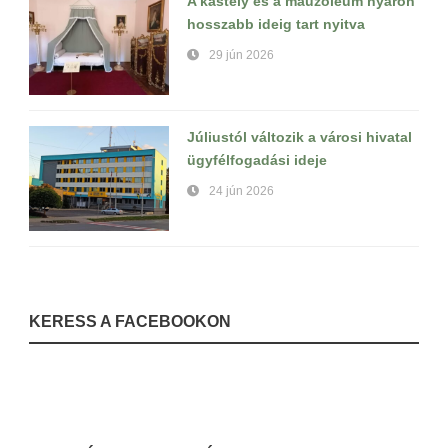
A kastély és a mauzóleum nyáron
hosszabb ideig tart nyitva
29 jún 2026
Júliustól változik a városi hivatal
ügyfélfogadási ideje
24 jún 2026
KERESS A FACEBOOKON