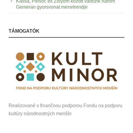
Kassa, Pelsőc és Zólyom között változik három
Gemeran gyorsvonat menetrendje
TÁMOGATÓK
Realizované s finančnou podporou Fondu na podporu
kultúry národnostných menšín