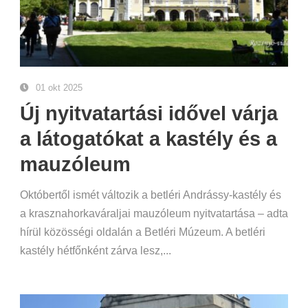
01 okt 2025
Új nyitvatartási idővel várja
a látogatókat a kastély és a
mauzóleum
Októbertől ismét változik a betléri Andrássy-kastély és
a krasznahorkaváraljai mauzóleum nyitvatartása – adta
hírül közösségi oldalán a Betléri Múzeum. A betléri
kastély hétfőnként zárva lesz,...