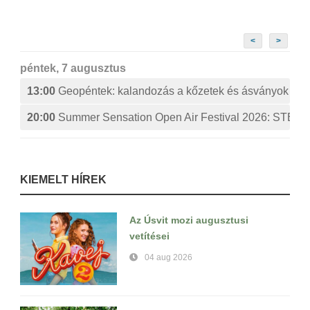
<
>
péntek, 7 augusztus
13:00
Geopéntek: kalandozás a kőzetek és ásványok izg
20:00
Summer Sensation Open Air Festival 2026: ST
KIEMELT HÍREK
Az Úsvit mozi augusztusi
vetítései
04 aug 2026