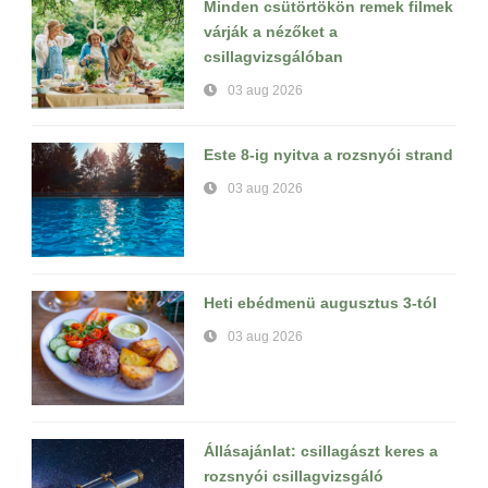
Minden csütörtökön remek filmek
várják a nézőket a
csillagvizsgálóban
03 aug 2026
Este 8-ig nyitva a rozsnyói strand
03 aug 2026
Heti ebédmenü augusztus 3-tól
03 aug 2026
Állásajánlat: csillagászt keres a
rozsnyói csillagvizsgáló