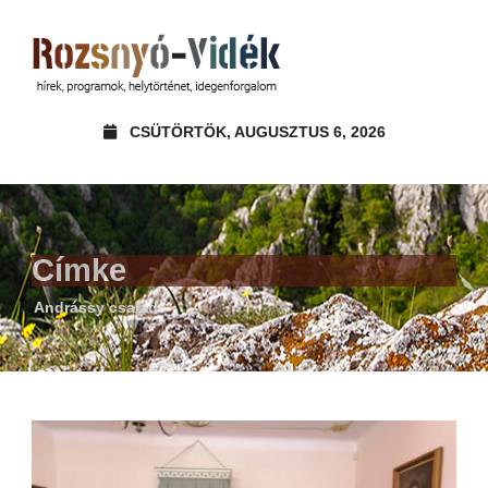
CSÜTÖRTÖK, AUGUSZTUS 6, 2026
Címke
Andrássy család