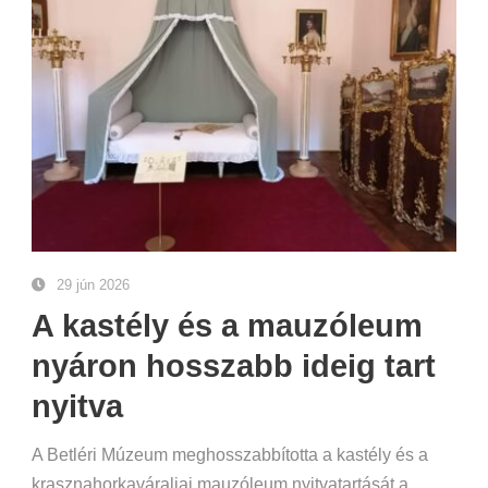
29 jún 2026
A kastély és a mauzóleum
nyáron hosszabb ideig tart
nyitva
A Betléri Múzeum meghosszabbította a kastély és a
krasznahorkaváraljai mauzóleum nyitvatartását a