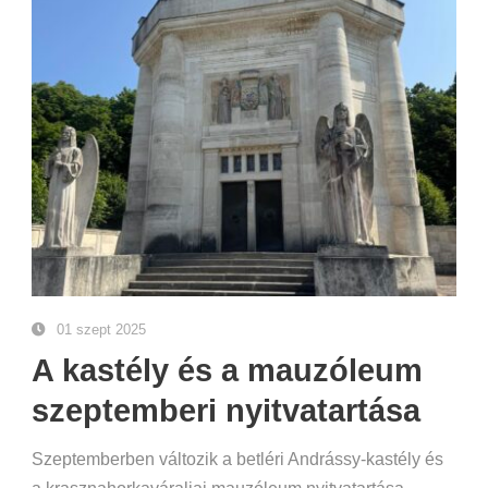
01 szept 2025
A kastély és a mauzóleum
szeptemberi nyitvatartása
Szeptemberben változik a betléri Andrássy-kastély és