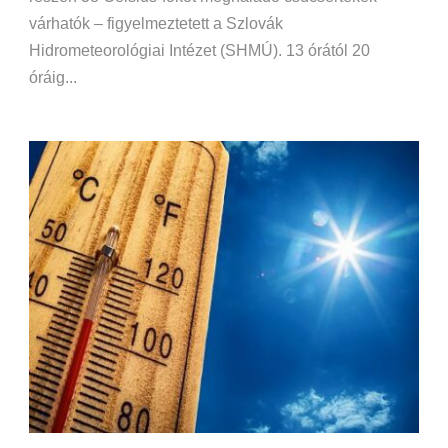
várhatók – figyelmeztetett a Szlovák
Hidrometeorológiai Intézet (SHMÚ). 13 órától 20
óráig...