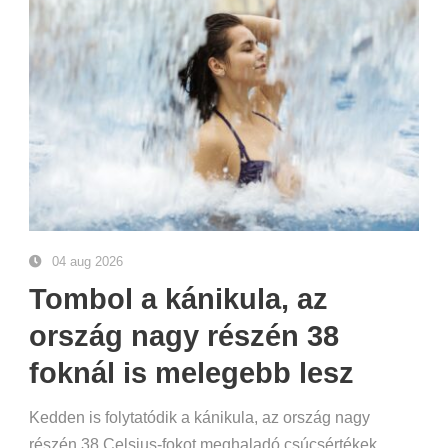
04 aug 2026
Tombol a kánikula, az
ország nagy részén 38
foknál is melegebb lesz
Kedden is folytatódik a kánikula, az ország nagy
részén 38 Celsius-fokot meghaladó csúcsértékek