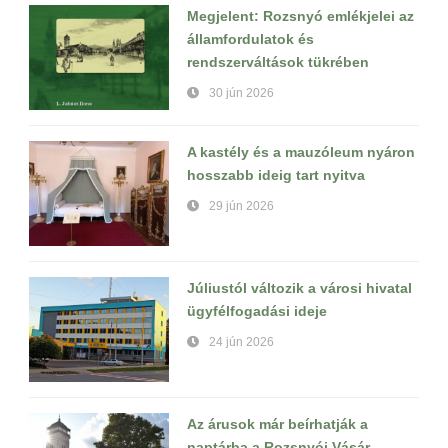
Megjelent: Rozsnyó emlékjelei az
államfordulatok és
rendszerváltások tükrében
30 jún 2026
A kastély és a mauzóleum nyáron
hosszabb ideig tart nyitva
29 jún 2026
Júliustól változik a városi hivatal
ügyfélfogadási ideje
24 jún 2026
Az árusok már beírhatják a
naptárba a Rozsnyói Vásár