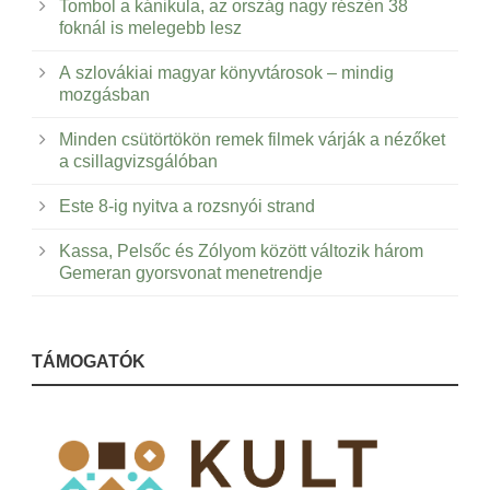
Tombol a kánikula, az ország nagy részén 38
foknál is melegebb lesz
A szlovákiai magyar könyvtárosok – mindig
mozgásban
Minden csütörtökön remek filmek várják a nézőket
a csillagvizsgálóban
Este 8-ig nyitva a rozsnyói strand
Kassa, Pelsőc és Zólyom között változik három
Gemeran gyorsvonat menetrendje
TÁMOGATÓK