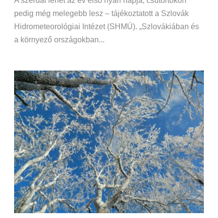
A szerdai lehet az év első nyári napja, csütörtökön
pedig még melegebb lesz – tájékoztatott a Szlovák
Hidrometeorológiai Intézet (SHMÚ). „Szlovákiában és
a környező országokban...