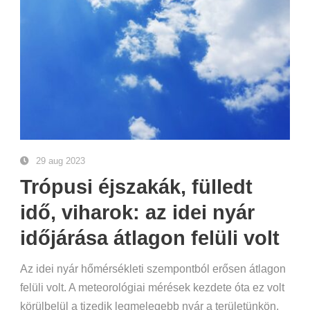
29 aug 2023
Trópusi éjszakák, fülledt
idő, viharok: az idei nyár
időjárása átlagon felüli volt
Az idei nyár hőmérsékleti szempontból erősen átlagon
felüli volt. A meteorológiai mérések kezdete óta ez volt
körülbelül a tizedik legmelegebb nyár a területünkön.