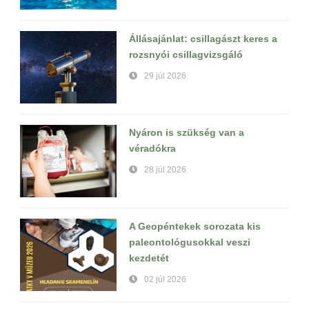
Állásajánlat: csillagászt keres a
rozsnyói csillagvizsgáló
29 júl 2026
Nyáron is szükség van a
véradókra
28 júl 2026
A Geopéntekek sorozata kis
paleontológusokkal veszi
kezdetét
02 júl 2026