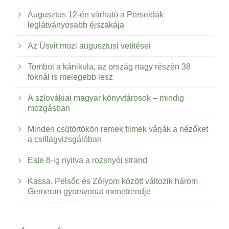
Augusztus 12-én várható a Perseidák
leglátványosabb éjszakája
Az Úsvit mozi augusztusi vetítései
Tombol a kánikula, az ország nagy részén 38
foknál is melegebb lesz
A szlovákiai magyar könyvtárosok – mindig
mozgásban
Minden csütörtökön remek filmek várják a nézőket
a csillagvizsgálóban
Este 8-ig nyitva a rozsnyói strand
Kassa, Pelsőc és Zólyom között változik három
Gemeran gyorsvonat menetrendje