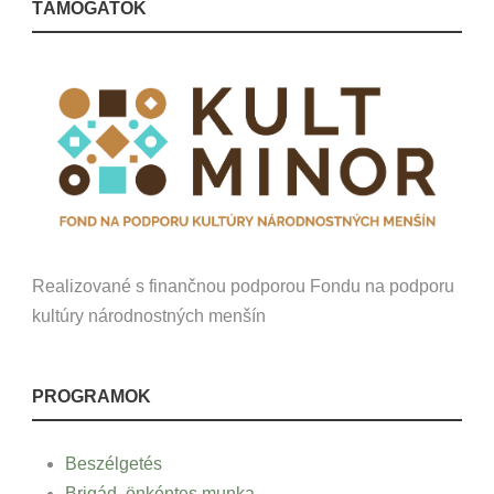
TÁMOGATÓK
Realizované s finančnou podporou Fondu na podporu
kultúry národnostných menšín
PROGRAMOK
Beszélgetés
Brigád, önkéntes munka