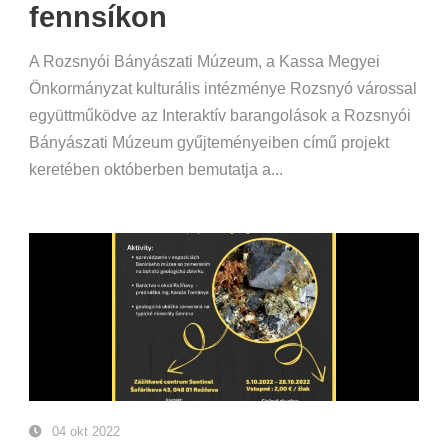
fennsíkon
A Rozsnyói Bányászati Múzeum, a Kassa Megyei
Önkormányzat kulturális intézménye Rozsnyó várossal
együttműködve az Interaktív barangolások a Rozsnyói
Bányászati Múzeum gyűjteményeiben című projekt
keretében októberben bemutatja a...
04 okt 2022