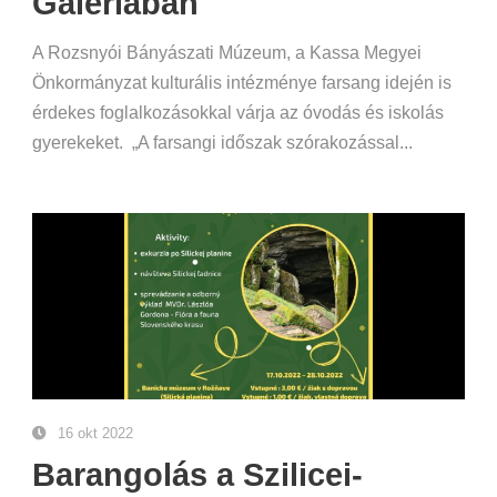
Galériában
A Rozsnyói Bányászati Múzeum, a Kassa Megyei
Önkormányzat kulturális intézménye farsang idején is
érdekes foglalkozásokkal várja az óvodás és iskolás
gyerekeket. „A farsangi időszak szórakozással...
16 okt 2022
Barangolás a Szilicei-