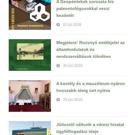
A Geopéntekek sorozata kis
paleontológusokkal veszi
kezdetét
02 júl 2026
Megjelent: Rozsnyó emlékjelei az
államfordulatok és
rendszerváltások tükrében
30 jún 2026
A kastély és a mauzóleum nyáron
hosszabb ideig tart nyitva
29 jún 2026
Júliustól változik a városi hivatal
ügyfélfogadási ideje