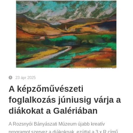
23 ápr 2025
A képzőművészeti
foglalkozás júniusig várja a
diákokat a Galériában
A Rozsnyói Bányászati Múzeum újabb kreatív
programot szervez a diákoknak, ezúttal a 3 x R című