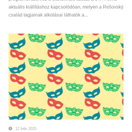
aktuális kiállításhoz kapcsolódóan, melyen a Rešovský
család tagjainak alkotásai láthatók a...
12 febr 2025