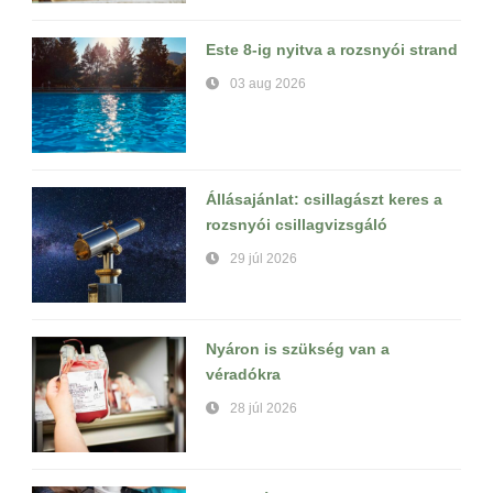
Este 8-ig nyitva a rozsnyói strand
03 aug 2026
Állásajánlat: csillagászt keres a
rozsnyói csillagvizsgáló
29 júl 2026
Nyáron is szükség van a
véradókra
28 júl 2026