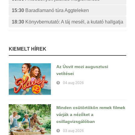
15:30
Baradlamanó túra Aggteleken
18:30
Könyvbemutató: A táj mesél, a kutató hallgatja
KIEMELT HÍREK
Az Úsvit mozi augusztusi
vetítései
04 aug 2026
Minden csütörtökön remek filmek
várják a nézőket a
csillagvizsgálóban
03 aug 2026