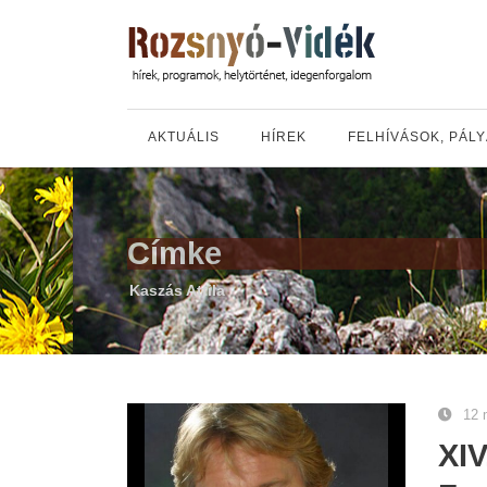
AKTUÁLIS
HÍREK
FELHÍVÁSOK, PÁL
Címke
Kaszás Attila
12 
XIV