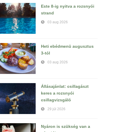
Este 8-ig nyitva a rozsnyói
strand
03 aug 2026
Heti ebédmenü augusztus
3-tól
03 aug 2026
Állásajánlat: csillagászt
keres a rozsnyói
csillagvizsgáló
29 júl 2026
Nyáron is szükség van a