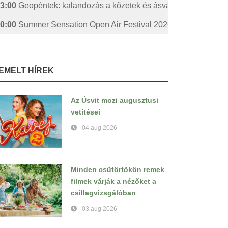
3:00
Geopéntek: kalandozás a kőzetek és ásványok izgalmas 
0:00
Summer Sensation Open Air Festival 2026: STERBINS
IEMELT HÍREK
Az Úsvit mozi augusztusi
vetítései
04 aug 2026
Minden csütörtökön remek
filmek várják a nézőket a
csillagvizsgálóban
03 aug 2026