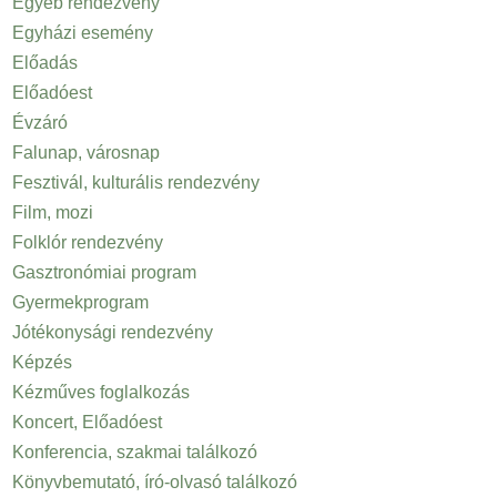
Egyéb rendezvény
Egyházi esemény
Előadás
Előadóest
Évzáró
Falunap, városnap
Fesztivál, kulturális rendezvény
Film, mozi
Folklór rendezvény
Gasztronómiai program
Gyermekprogram
Jótékonysági rendezvény
Képzés
Kézműves foglalkozás
Koncert, Előadóest
Konferencia, szakmai találkozó
Könyvbemutató, író-olvasó találkozó