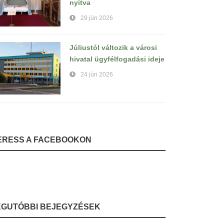
nyitva
29 jún 2026
Júliustól változik a városi
hivatal ügyfélfogadási ideje
24 jún 2026
ERESS A FACEBOOKON
EGUTÓBBI BEJEGYZÉSEK