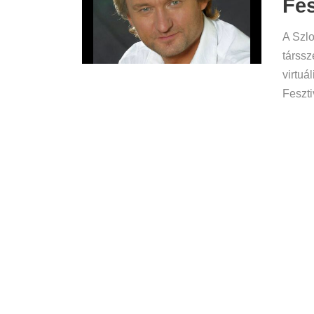
Fes
A Szl
társsz
virtuá
Feszti