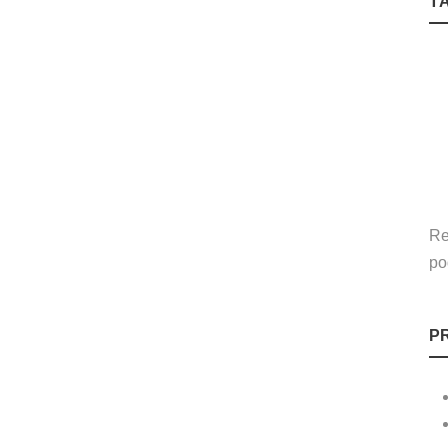
T
Re
po
P