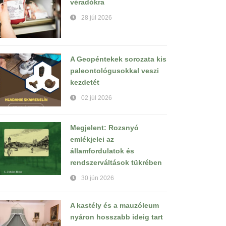
véradókra
28 júl 2026
A Geopéntekek sorozata kis
paleontológusokkal veszi
kezdetét
02 júl 2026
Megjelent: Rozsnyó
emlékjelei az
államfordulatok és
rendszerváltások tükrében
30 jún 2026
A kastély és a mauzóleum
nyáron hosszabb ideig tart