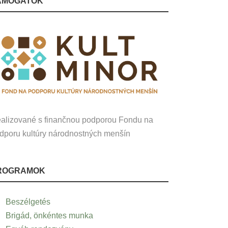
ÁMOGATÓK
alizované s finančnou podporou Fondu na
dporu kultúry národnostných menšín
ROGRAMOK
Beszélgetés
Brigád, önkéntes munka