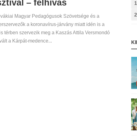
ztivál – felhívás
1
2
ovákiai Magyar Pedagógusok Szövetsége és a
erszervezők a koronavírus-járvány miatt idén is a
lis térben szervezik meg a Kaszás Attila Versmondó
vált a Kárpát-medence...
K