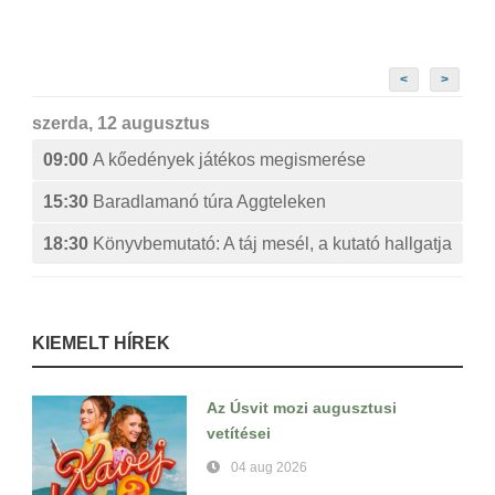
<
>
szerda, 12 augusztus
09:00
A kőedények játékos megismerése
15:30
Baradlamanó túra Aggteleken
18:30
Könyvbemutató: A táj mesél, a kutató hallgatja
KIEMELT HÍREK
Az Úsvit mozi augusztusi
vetítései
04 aug 2026