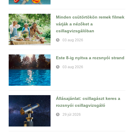
Minden csütörtökön remek filmek
várják a nézőket a
csillagvizsgálóban
03 aug 2026
Este 8-ig nyitva a rozsnyói strand
03 aug 2026
Állásajánlat: csillagászt keres a
rozsnyói csillagvizsgáló
29 júl 2026