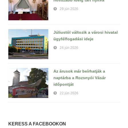
hosszabb ideig tart nyitva
29 jún 2026
Júliustól változik a városi hivatal
ügyfélfogadási ideje
24 jún 2026
Az árusok már beírhatják a
naptárba a Rozsnyói Vásár
időpontját
22 jún 2026
KERESS A FACEBOOKON