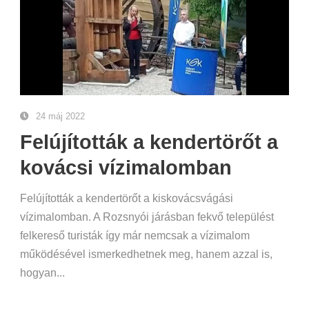
24 máj 2022
Felújították a kendertörőt a
kovácsi vízimalomban
Felújították a kendertörőt a kiskovácsvágási
vízimalomban. A Rozsnyói járásban fekvő települést
felkereső turisták így már nemcsak a vízimalom
működésével ismerkedhetnek meg, hanem azzal is,
hogyan...