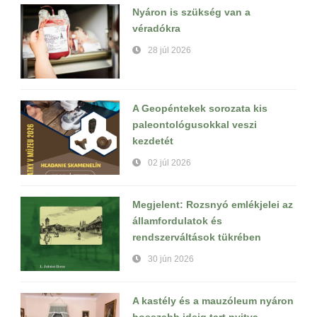
Nyáron is szükség van a
véradókra
28 júl 2026
A Geopéntekek sorozata kis
paleontológusokkal veszi
kezdetét
02 júl 2026
Megjelent: Rozsnyó emlékjelei az
államfordulatok és
rendszerváltások tükrében
30 jún 2026
A kastély és a mauzóleum nyáron