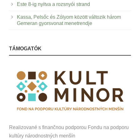
Este 8-ig nyitva a rozsnyói strand
Kassa, Pelsőc és Zólyom között változik három
Gemeran gyorsvonat menetrendje
TÁMOGATÓK
Realizované s finančnou podporou Fondu na podporu
kultúry národnostných menšín