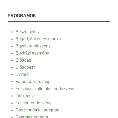
PROGRAMOK
Beszélgetés
Brigád, önkéntes munka
Egyéb rendezvény
Egyházi esemény
Előadás
Előadóest
Évzáró
Falunap, városnap
Fesztivál, kulturális rendezvény
Film, mozi
Folklór rendezvény
Gasztronómiai program
Gyermekprogram