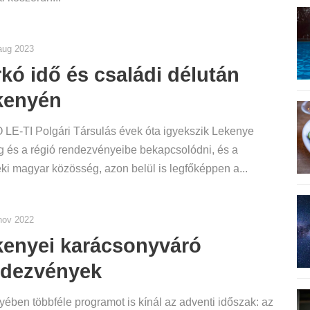
aug 2023
kó idő és családi délután
kenyén
LE-TI Polgári Társulás évek óta igyekszik Lekenye
 és a régió rendezvényeibe bekapcsolódni, és a
éki magyar közösség, azon belül is legfőképpen a...
nov 2022
kenyei karácsonyváró
ndezvények
ében többféle programot is kínál az adventi időszak: az