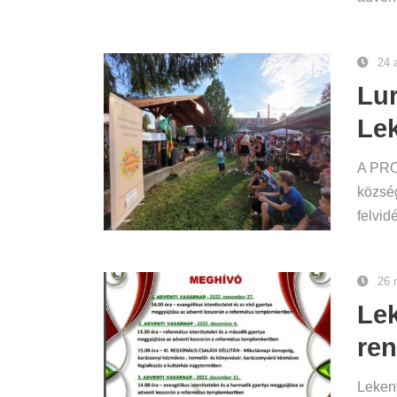
24 
Lur
Le
A PRO 
község
felvid
26 
Le
re
Lekeny