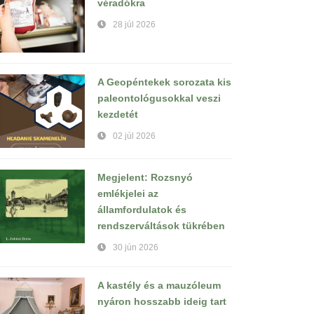
véradókra
28 júl 2026
A Geopéntekek sorozata kis
paleontológusokkal veszi
kezdetét
02 júl 2026
Megjelent: Rozsnyó
emlékjelei az
államfordulatok és
rendszerváltások tükrében
30 jún 2026
A kastély és a mauzóleum
nyáron hosszabb ideig tart