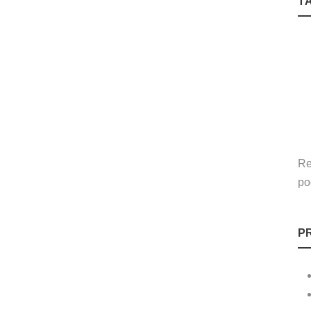
T
Re
po
P