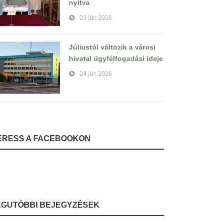
nyitva
29 jún 2026
Júliustól változik a városi
hivatal ügyfélfogadási ideje
24 jún 2026
ERESS A FACEBOOKON
EGUTÓBBI BEJEGYZÉSEK