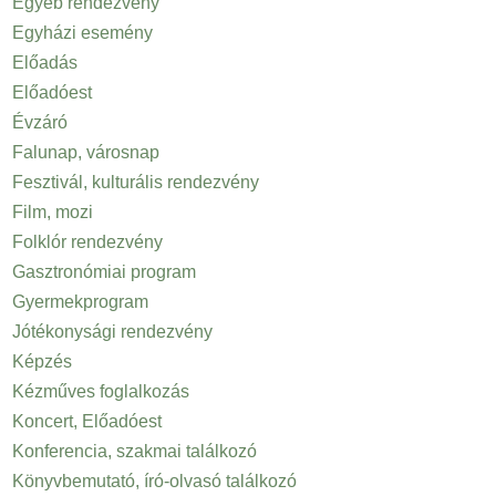
Egyéb rendezvény
Egyházi esemény
Előadás
Előadóest
Évzáró
Falunap, városnap
Fesztivál, kulturális rendezvény
Film, mozi
Folklór rendezvény
Gasztronómiai program
Gyermekprogram
Jótékonysági rendezvény
Képzés
Kézműves foglalkozás
Koncert, Előadóest
Konferencia, szakmai találkozó
Könyvbemutató, író-olvasó találkozó