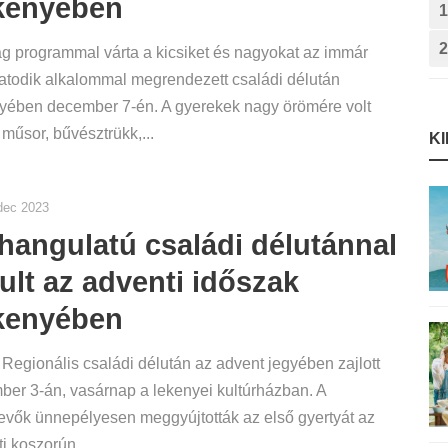
kenyében
1
2
 programmal várta a kicsiket és nagyokat az immár
atodik alkalommal megrendezett családi délután
yében december 7-én. A gyerekek nagy örömére volt
műsor, bűvésztrükk,...
K
dec 2023
hangulatú családi délutánnal
ult az adventi időszak
kenyében
 Regionális családi délután az advent jegyében zajlott
er 3-án, vasárnap a lekenyei kultúrházban. A
evők ünnepélyesen meggyújtották az első gyertyát az
i koszorún...