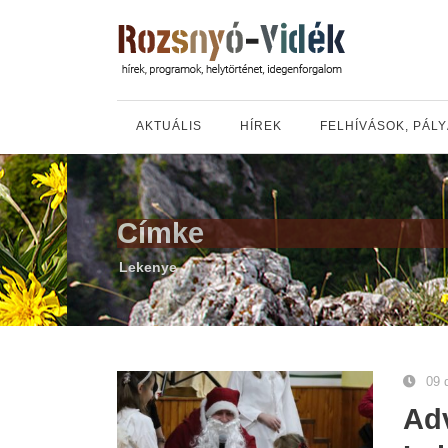
AKTUÁLIS
HÍREK
FELHÍVÁSOK, PÁL
Címke
Lekenye
09 
Adv