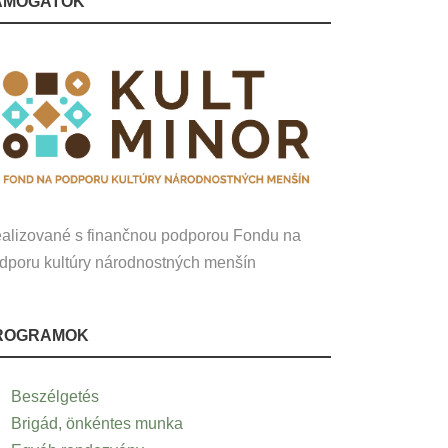
ÁMOGATÓK
alizované s finančnou podporou Fondu na
dporu kultúry národnostných menšín
ROGRAMOK
Beszélgetés
Brigád, önkéntes munka