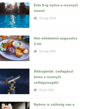
Este 8-ig nyitva a rozsnyói
strand
03 aug 2026
Heti ebédmenü augusztus
3-tól
03 aug 2026
Állásajánlat: csillagászt
keres a rozsnyói
csillagvizsgáló
29 júl 2026
Nyáron is szükség van a