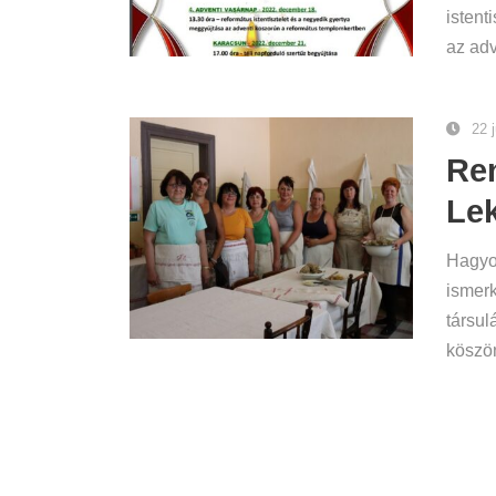
istent
az adv
22 
Re
Le
Hagyom
ismer
társul
köszön