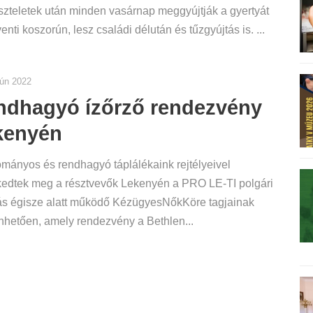
iszteletek után minden vasárnap meggyújtják a gyertyát
enti koszorún, lesz családi délután és tűzgyújtás is. ...
jún 2022
ndhagyó ízőrző rendezvény
kenyén
ányos és rendhagyó táplálékaink rejtélyeivel
kedtek meg a résztvevők Lekenyén a PRO LE-TI polgári
ás égisze alatt működő KézügyesNőkKöre tagjainak
hetően, amely rendezvény a Bethlen...