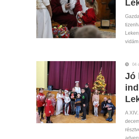
Le
Gazdag
tizenh
Leken
vidám 
04 
Jó 
ind
Le
A XIV.
decemb
résztv
advent