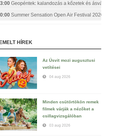
3:00
Geopéntek: kalandozás a kőzetek és ásványok izgalmas 
0:00
Summer Sensation Open Air Festival 2026: STERBINS
IEMELT HÍREK
Az Úsvit mozi augusztusi
vetítései
04 aug 2026
Minden csütörtökön remek
filmek várják a nézőket a
csillagvizsgálóban
03 aug 2026