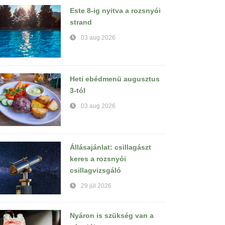
Este 8-ig nyitva a rozsnyói
strand
03 aug 2026
Heti ebédmenü augusztus
3-tól
03 aug 2026
Állásajánlat: csillagászt
keres a rozsnyói
csillagvizsgáló
29 júl 2026
Nyáron is szükség van a