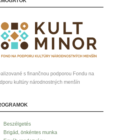
ÁMOGATÓK
alizované s finančnou podporou Fondu na
dporu kultúry národnostných menšín
ROGRAMOK
Beszélgetés
Brigád, önkéntes munka