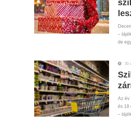
szi
les
Decemb
– tájé
de egy
30 
Szi
zár
Az év 
és 18 
– tájé