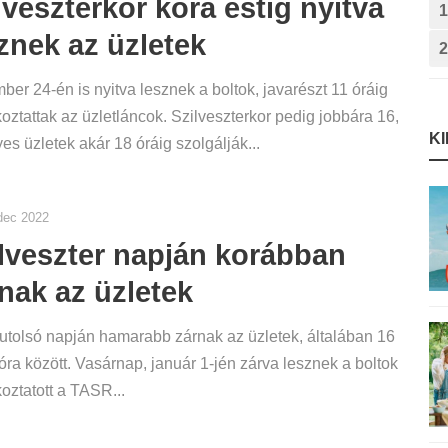
lveszterkor kora estig nyitva
1
znek az üzletek
2
er 24-én is nyitva lesznek a boltok, javarészt 11 óráig
koztattak az üzletláncok. Szilveszterkor pedig jobbára 16,
K
es üzletek akár 18 óráig szolgálják...
dec 2022
lveszter napján korábban
nak az üzletek
utolsó napján hamarabb zárnak az üzletek, általában 16
óra között. Vasárnap, január 1-jén zárva lesznek a boltok
koztatott a TASR...