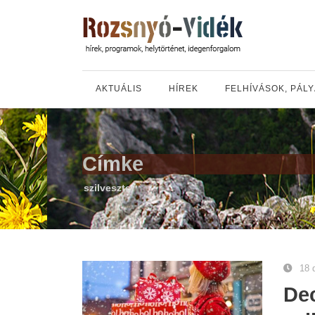
AKTUÁLIS
HÍREK
FELHÍVÁSOK, PÁL
Címke
szilveszter
18 
Dec