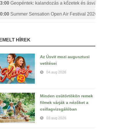
3:00
Geopéntek: kalandozás a kőzetek és ásványok izgalmas 
0:00
Summer Sensation Open Air Festival 2026: STERBINS
IEMELT HÍREK
Az Úsvit mozi augusztusi
vetítései
04 aug 2026
Minden csütörtökön remek
filmek várják a nézőket a
csillagvizsgálóban
03 aug 2026