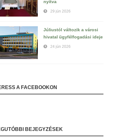
nyitva
29 jún 2026
Júliustól változik a városi
hivatal ügyfélfogadási ideje
24 jún 2026
ERESS A FACEBOOKON
EGUTÓBBI BEJEGYZÉSEK