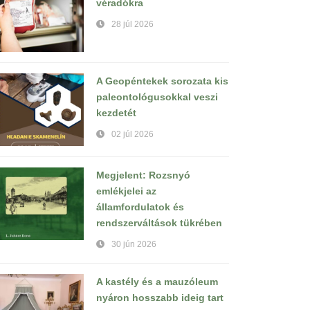
véradókra
28 júl 2026
A Geopéntekek sorozata kis
paleontológusokkal veszi
kezdetét
02 júl 2026
Megjelent: Rozsnyó
emlékjelei az
államfordulatok és
rendszerváltások tükrében
30 jún 2026
A kastély és a mauzóleum
nyáron hosszabb ideig tart