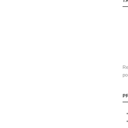
T
Re
po
P