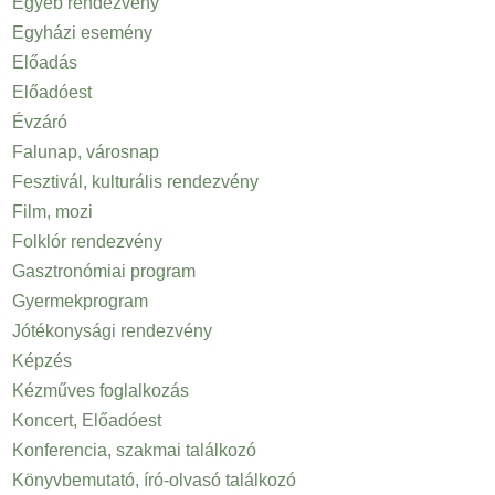
Egyéb rendezvény
Egyházi esemény
Előadás
Előadóest
Évzáró
Falunap, városnap
Fesztivál, kulturális rendezvény
Film, mozi
Folklór rendezvény
Gasztronómiai program
Gyermekprogram
Jótékonysági rendezvény
Képzés
Kézműves foglalkozás
Koncert, Előadóest
Konferencia, szakmai találkozó
Könyvbemutató, író-olvasó találkozó