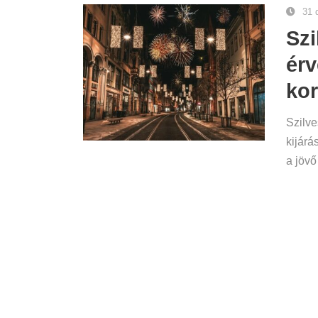
31 
Szi
érv
kor
Szilve
kijárá
a jövő