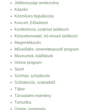
Jótékonysági rendezvény
Képzés
Kézműves foglalkozás
Koncert, Előadóest
Konferencia, szakmai találkozó
Könyvbemutató, író-olvasó találkozó
Megemlékezés
Művelődés, ismeretterjesztő program
Múzeumok, kiállítások
Online program
Sport
Színház, színjátszás
Szórakozás, szabadidő
Tábor
Társadalmi esemény
Turisztika
Ünnep, ünnepség