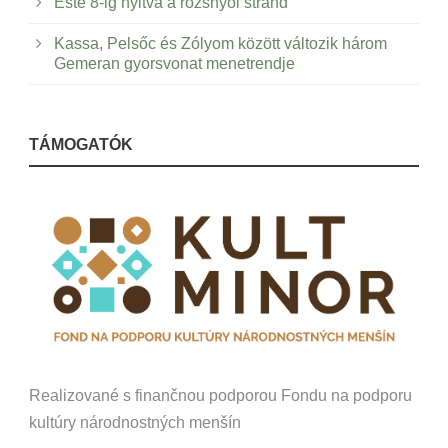
Este 8-ig nyitva a rozsnyói strand
Kassa, Pelsőc és Zólyom között változik három
Gemeran gyorsvonat menetrendje
TÁMOGATÓK
Realizované s finančnou podporou Fondu na podporu
kultúry národnostných menšín