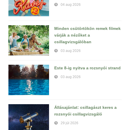
04 aug 2026
Minden csütörtökön remek filmek
várják a nézőket a
csillagvizsgálóban
03 aug 2026
Este 8-ig nyitva a rozsnyói strand
03 aug 2026
Állásajánlat: csillagászt keres a
rozsnyói csillagvizsgáló
29 júl 2026