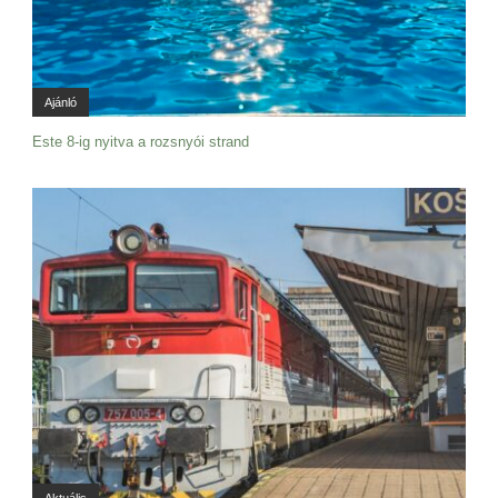
Ajánló
Este 8-ig nyitva a rozsnyói strand