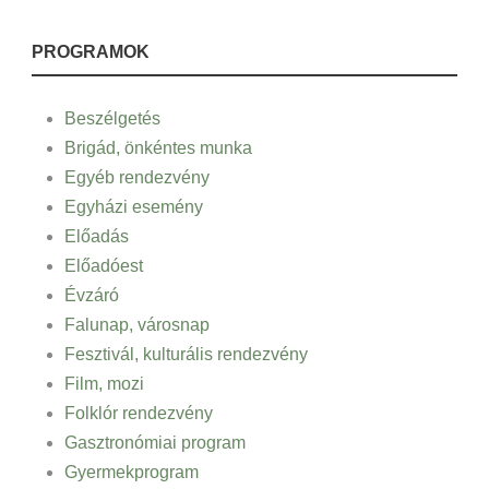
PROGRAMOK
Beszélgetés
Brigád, önkéntes munka
Egyéb rendezvény
Egyházi esemény
Előadás
Előadóest
Évzáró
Falunap, városnap
Fesztivál, kulturális rendezvény
Film, mozi
Folklór rendezvény
Gasztronómiai program
Gyermekprogram