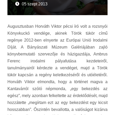
05 szept 2013
Augusztusban Horváth Viktor pécsi író volt a rozsnyói
Könyvkuckó vendége, akinek Török tükör című
regénye 2012-ben elnyerte az Európai Unió Irodalmi
Díját. A Bányászati Múzeum Galériájában zajló
könyvbemutató szervezője és házigazdája, Ambrus
Ferenc irodalmi pályafutása kezdeteiről,
tanulmányairól kérdezte a vendéget, majd a Török
tükör kapcsán a regény keletkezéséről és utóéletéről.
Horváth Viktor elmondta, hogy a történet magva a
Kantavárról szóló népmonda, „egy bekezdés az
egész”, mely azonban felkeltette az érdeklődését, majd
hozzátette „megírtam ezt az egy bekezdést egy kicsit
hosszabban”. Őszintén bevallotta, a valóságot kizárva