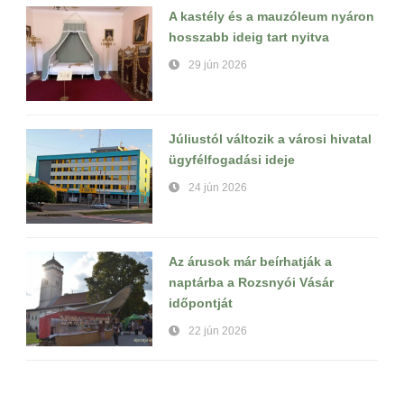
A kastély és a mauzóleum nyáron
hosszabb ideig tart nyitva
29 jún 2026
Júliustól változik a városi hivatal
ügyfélfogadási ideje
24 jún 2026
Az árusok már beírhatják a
naptárba a Rozsnyói Vásár
időpontját
22 jún 2026