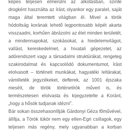
képes teljesen elmerülni az alkotásban, szinte
drogként használta az írást, olyankor egy paralel, saját
maga által teremtett világban él. Mivel a török
hódoltság korának lehető legpontosabb képét akarta
visszaadni, korhűen ábrázolni az élet minden területét,
a mindennapokat, szokásokat, a hiedelemvilágot,
vallást, kereskedelmet, a hivatali gépezetet, az
adórendszert vagy a társadalmi struktúrákat, rengeteg
szakirodalmat és kapcsolódó dokumentumot, írást
elolvasott – történeti munkákat, hagyatéki leltárakat,
vámilleték jegyzékeket, defterek, az 1001 éjszaka
meséit, de török történetírók műveit is, és
természetesen elolvasta és kijegyzetelte a Koránt,
„hogy a hősök tudjanak idézni”.
Bár sokan összehasonlítják Gárdonyi Géza főművével,
állítja, a Török tükör nem egy ellen-Egri csillagok, egy
teljesen más regény, mely ugyanabban a korban