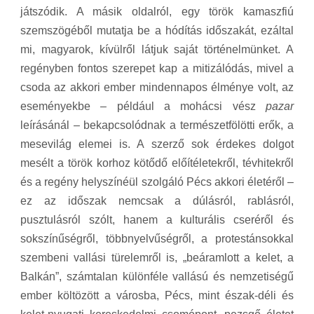
játszódik. A másik oldalról, egy török kamaszfiú
szemszögéből mutatja be a hódítás időszakát, ezáltal
mi, magyarok, kívülről látjuk saját történelmünket. A
regényben fontos szerepet kap a mitizálódás, mivel a
csoda az akkori ember mindennapos élménye volt, az
eseményekbe – például a mohácsi vész
pazar
leírásánál – bekapcsolódnak a természetfölötti erők, a
mesevilág elemei is. A szerző sok érdekes dolgot
mesélt a török korhoz kötődő előítéletekről, tévhitekről
és a regény helyszínéül szolgáló Pécs akkori életéről –
ez az időszak nemcsak a dúlásról, rablásról,
pusztulásról szólt, hanem a kulturális cseréről és
sokszínűségről, többnyelvűségről, a protestánsokkal
szembeni vallási türelemről is, „beáramlott a kelet, a
Balkán”, számtalan különféle vallású és nemzetiségű
ember költözött a városba, Pécs, mint észak-déli és