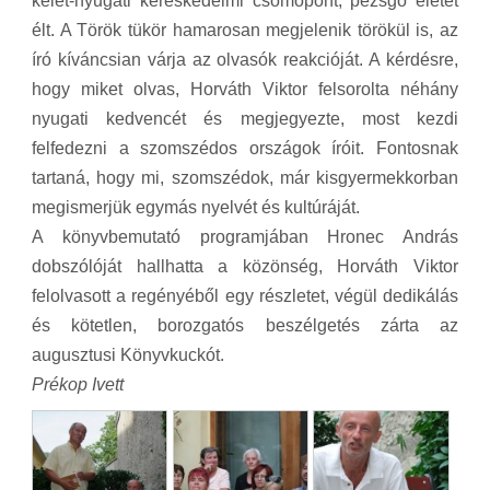
kelet-nyugati kereskedelmi csomópont, pezsgő életet
élt. A Török tükör hamarosan megjelenik törökül is, az
író kíváncsian várja az olvasók reakcióját. A kérdésre,
hogy miket olvas, Horváth Viktor felsorolta néhány
nyugati kedvencét és megjegyezte, most kezdi
felfedezni a szomszédos országok íróit. Fontosnak
tartaná, hogy mi, szomszédok, már kisgyermekkorban
megismerjük egymás nyelvét és kultúráját.
A könyvbemutató programjában Hronec András
dobszólóját hallhatta a közönség, Horváth Viktor
felolvasott a regényéből egy részletet, végül dedikálás
és kötetlen, borozgatós beszélgetés zárta az
augusztusi Könyvkuckót.
Prékop Ivett