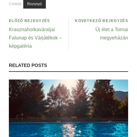
Címkék:
Rozsnyó
ELŐZŐ BEJEGYZÉS
KÖVETKEZŐ BEJEGYZÉS
Krasznahorkaváraljai
Új élet a Tornai
Falunap és Várjátékok –
megyeházán
képgaléria
RELATED POSTS