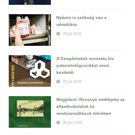
Nyáron is szükség van a
véradókra
28 júl 2026
A Geopéntekek sorozata kis
paleontológusokkal veszi
kezdetét
02 júl 2026
Megjelent: Rozsnyó emlékjelei az
államfordulatok és
rendszerváltások tükrében
30 jún 2026