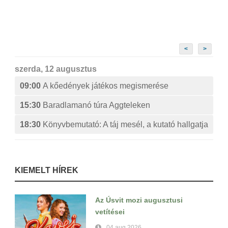
<
>
szerda, 12 augusztus
09:00
A kőedények játékos megismerése
15:30
Baradlamanó túra Aggteleken
18:30
Könyvbemutató: A táj mesél, a kutató hallgatja
KIEMELT HÍREK
Az Úsvit mozi augusztusi
vetítései
04 aug 2026