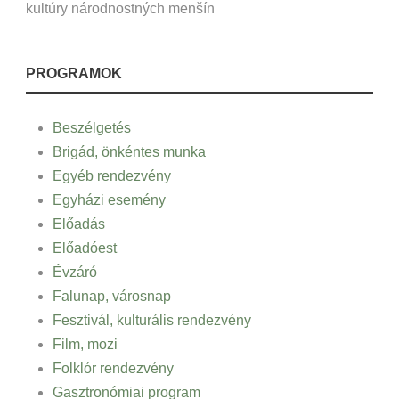
kultúry národnostných menšín
PROGRAMOK
Beszélgetés
Brigád, önkéntes munka
Egyéb rendezvény
Egyházi esemény
Előadás
Előadóest
Évzáró
Falunap, városnap
Fesztivál, kulturális rendezvény
Film, mozi
Folklór rendezvény
Gasztronómiai program