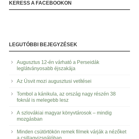
KERESS A FACEBOOKON
LEGUTÓBBI BEJEGYZÉSEK
Augusztus 12-én várható a Perseidák
leglátványosabb éjszakája
Az Úsvit mozi augusztusi vetítései
Tombol a kánikula, az ország nagy részén 38
foknál is melegebb lesz
A szlovákiai magyar könyvtárosok – mindig
mozgásban
Minden csütörtökön remek filmek várják a nézőket
a csillagvizsgálóban