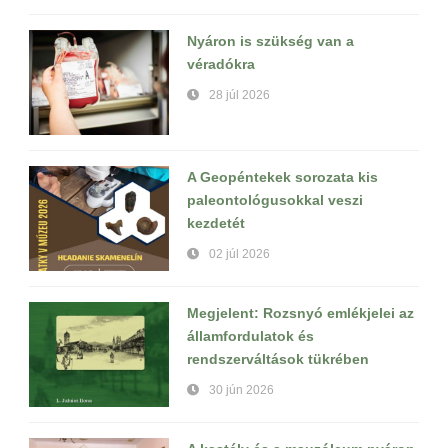
Nyáron is szükség van a
véradókra
28 júl 2026
A Geopéntekek sorozata kis
paleontológusokkal veszi
kezdetét
02 júl 2026
Megjelent: Rozsnyó emlékjelei az
államfordulatok és
rendszerváltások tükrében
30 jún 2026