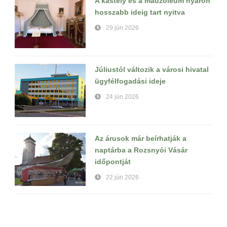
A kastély és a mauzóleum nyáron
hosszabb ideig tart nyitva
29 jún 2026
Júliustól változik a városi hivatal
ügyfélfogadási ideje
24 jún 2026
Az árusok már beírhatják a
naptárba a Rozsnyói Vásár
időpontját
22 jún 2026