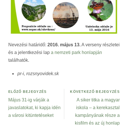
Nevezési határidő:
2016. május 13.
A verseny részletei
és a jelentkezési lap
a nemzeti park honlapján
találhatók.
pr-i, rozsnyovidek.sk
ELŐZŐ BEJEGYZÉS
KÖVETKEZŐ BEJEGYZÉS
Május 31-ig várják a
A siker titka a magyar
javaslatokat, ki kapja idén
iskola – a kerekasztal
a városi kitüntetéseket
kampányának része a
kisfilm és az új honlap