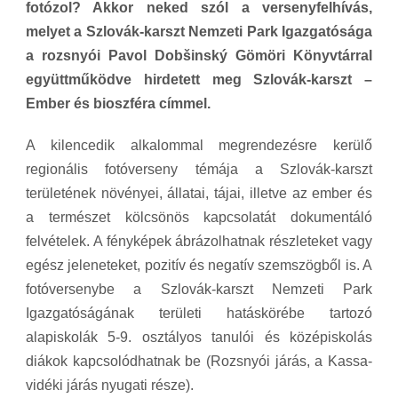
fotózol? Akkor neked szól a versenyfelhívás,
melyet a Szlovák-karszt Nemzeti Park Igazgatósága
a rozsnyói Pavol Dobšinský Gömöri Könyvtárral
együttműködve hirdetett meg Szlovák-karszt –
Ember és bioszféra címmel.
A kilencedik alkalommal megrendezésre kerülő
regionális fotóverseny témája a Szlovák-karszt
területének növényei, állatai, tájai, illetve az ember és
a természet kölcsönös kapcsolatát dokumentáló
felvételek. A fényképek ábrázolhatnak részleteket vagy
egész jeleneteket, pozitív és negatív szemszögből is. A
fotóversenybe a Szlovák-karszt Nemzeti Park
Igazgatóságának területi hatáskörébe tartozó
alapiskolák 5-9. osztályos tanulói és középiskolás
diákok kapcsolódhatnak be (Rozsnyói járás, a Kassa-
vidéki járás nyugati része).