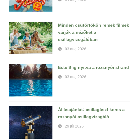
Minden csütörtökön remek filmek
várják a nézőket a
csillagvizsgálóban
03 aug 2026
Este 8-ig nyitva a rozsnyói strand
03 aug 2026
Állásajánlat: csillagászt keres a
rozsnyói csillagvizsgáló
29 júl 2026