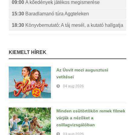
09:00
A kőedények játékos megismerése
15:30
Baradlamanó túra Aggteleken
18:30
Könyvbemutató: A táj mesél, a kutató hallgatja
KIEMELT HÍREK
Az Úsvit mozi augusztusi
vetítései
04 aug 2026
Minden csütörtökön remek filmek
várják a nézőket a
csillagvizsgálóban
03 aug 2026