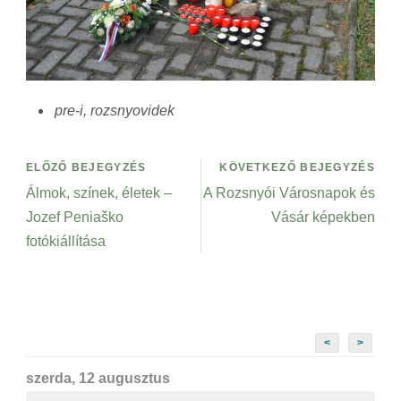
pre-i, rozsnyovidek
ELŐZŐ BEJEGYZÉS
KÖVETKEZŐ BEJEGYZÉS
Álmok, színek, életek –
A Rozsnyói Városnapok és
Jozef Peniaško
Vásár képekben
fotókiállítása
<
>
szerda, 12 augusztus