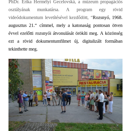
PhDr. Erika Hermélyi Gecelovská, a múzeum propagációs
osztályának munkatársa. A program egy rövid
videódokumentum levetítésével kezdődött, “
Rozsnyó, 1968.
augusztus 21.“ címmel, mely a katonaság pontosan ötven
évvel ezelőtti rozsnyói átvonulását örökíti meg. A közönség
ezt a rövid dokumentumfilmet új, digitalizált formában
tekinthette meg.