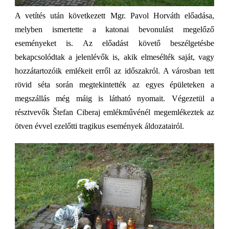
A vetítés után következett Mgr. Pavol Horváth előadása,
melyben ismertette a katonai bevonulást megelőző
eseményeket is. Az előadást követő beszélgetésbe
bekapcsolódtak a jelenlévők is, akik elmesélték saját, vagy
hozzátartozóik emlékeit erről az időszakról. A városban tett
rövid séta során megtekintették az egyes épületeken a
megszállás még máig is látható nyomait. Végezetül a
résztvevők Štefan Ciberaj emlékművénél megemlékeztek az
ötven évvel ezelőtti tragikus események áldozatairól.