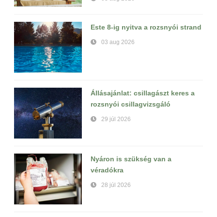
Este 8-ig nyitva a rozsnyói strand
03 aug 2026
Állásajánlat: csillagászt keres a
rozsnyói csillagvizsgáló
29 júl 2026
Nyáron is szükség van a
véradókra
28 júl 2026