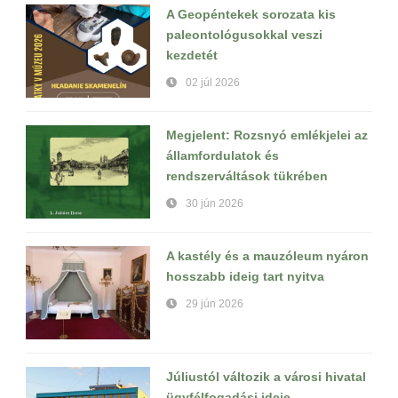
A Geopéntekek sorozata kis
paleontológusokkal veszi
kezdetét
02 júl 2026
Megjelent: Rozsnyó emlékjelei az
államfordulatok és
rendszerváltások tükrében
30 jún 2026
A kastély és a mauzóleum nyáron
hosszabb ideig tart nyitva
29 jún 2026
Júliustól változik a városi hivatal
ügyfélfogadási ideje