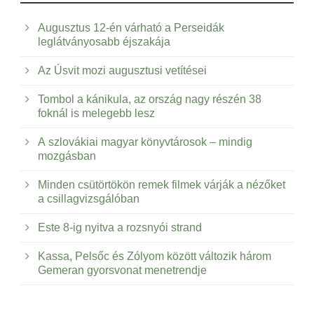
Augusztus 12-én várható a Perseidák
leglátványosabb éjszakája
Az Úsvit mozi augusztusi vetítései
Tombol a kánikula, az ország nagy részén 38
foknál is melegebb lesz
A szlovákiai magyar könyvtárosok – mindig
mozgásban
Minden csütörtökön remek filmek várják a nézőket
a csillagvizsgálóban
Este 8-ig nyitva a rozsnyói strand
Kassa, Pelsőc és Zólyom között változik három
Gemeran gyorsvonat menetrendje