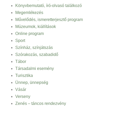
Könyvbemutató, író-olvasó találkozó
Megemlékezés
Művelődés, ismeretterjesztő program
Múzeumok, kiállítások
Online program
Sport
Színház, színjátszás
Szórakozás, szabadidő
Tábor
Társadalmi esemény
Turisztika
Ünnep, ünnepség
Vásár
Verseny
Zenés – táncos rendezvény