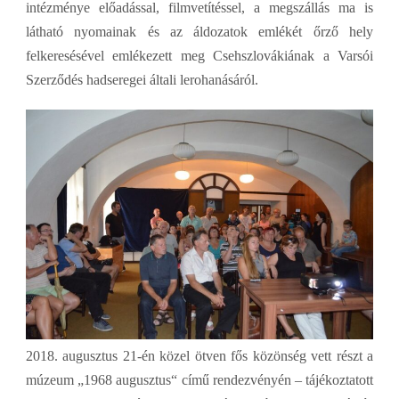
intézménye előadással, filmvetítéssel, a megszállás ma is
látható nyomainak és az áldozatok emlékét őrző hely
felkeresésével emlékezett meg Csehszlovákiának a Varsói
Szerződés hadseregei általi lerohanásáról.
2018. augusztus 21-én közel ötven fős közönség vett részt a
múzeum „1968 augusztus“ című rendezvényén – tájékoztatott