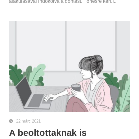
alakulásával indokolva a döntést. Törlésre kerül...
22 márc 2021
A beoltottaknak is