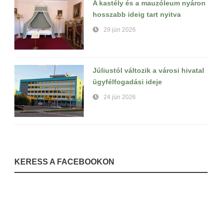
A kastély és a mauzóleum nyáron
hosszabb ideig tart nyitva
29 jún 2026
Júliustól változik a városi hivatal
ügyfélfogadási ideje
24 jún 2026
KERESS A FACEBOOKON