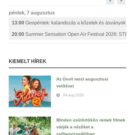
<
>
péntek, 7 augusztus
13:00
Geopéntek: kalandozás a kőzetek és ásványok izg
20:00
Summer Sensation Open Air Festival 2026: ST
KIEMELT HÍREK
Az Úsvit mozi augusztusi
vetítései
04 aug 2026
Minden csütörtökön remek filmek
várják a nézőket a
csillagvizsgálóban