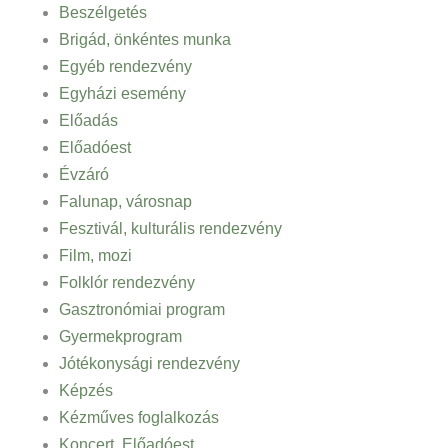
Beszélgetés
Brigád, önkéntes munka
Egyéb rendezvény
Egyházi esemény
Előadás
Előadóest
Évzáró
Falunap, városnap
Fesztivál, kulturális rendezvény
Film, mozi
Folklór rendezvény
Gasztronómiai program
Gyermekprogram
Jótékonysági rendezvény
Képzés
Kézműves foglalkozás
Koncert, Előadóest