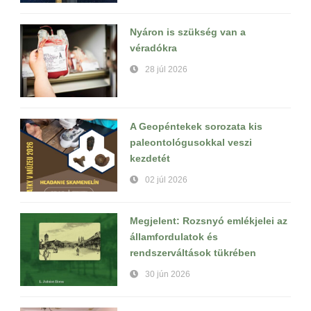
Nyáron is szükség van a
véradókra
28 júl 2026
A Geopéntekek sorozata kis
paleontológusokkal veszi
kezdetét
02 júl 2026
Megjelent: Rozsnyó emlékjelei az
államfordulatok és
rendszerváltások tükrében
30 jún 2026