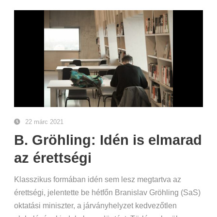
22 márc 2021
B. Gröhling: Idén is elmarad
az érettségi
Klasszikus formában idén sem lesz megtartva az
érettségi, jelentette be hétfőn Branislav Gröhling (SaS)
oktatási miniszter, a járványhelyzet kedvezőtlen