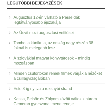
LEGUTÓBBI BEJEGYZÉSEK
Augusztus 12-én várható a Perseidák
leglátványosabb éjszakája
Az Úsvit mozi augusztusi vetítései
Tombol a kánikula, az ország nagy részén 38
foknál is melegebb lesz
A szlovákiai magyar könyvtárosok – mindig
mozgásban
Minden csütörtökön remek filmek várják a nézőket
a csillagvizsgálóban
Este 8-ig nyitva a rozsnyói strand
Kassa, Pelsőc és Zólyom között változik három
Gemeran gyorsvonat menetrendje