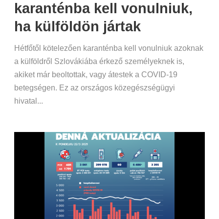
karanténba kell vonulniuk,
ha külföldön jártak
Hétfőtől kötelezően karanténba kell vonulniuk azoknak
a külföldről Szlovákiába érkező személyeknek is,
akiket már beoltottak, vagy átestek a COVID-19
betegségen. Ez az országos közegészségügyi
hivatal...