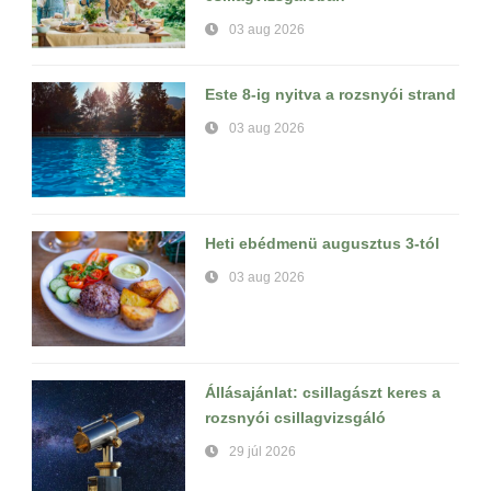
03 aug 2026
Este 8-ig nyitva a rozsnyói strand
03 aug 2026
Heti ebédmenü augusztus 3-tól
03 aug 2026
Állásajánlat: csillagászt keres a
rozsnyói csillagvizsgáló
29 júl 2026