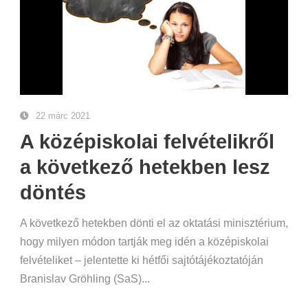
22 márc 2021
A középiskolai felvételikről
a következő hetekben lesz
döntés
A következő hetekben dönti el az oktatási minisztérium,
hogy milyen módon tartják meg idén a középiskolai
felvételiket – jelentette ki hétfői sajtótájékoztatóján
Branislav Gröhling (SaS)...