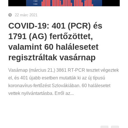
22 márc 2021
COVID-19: 401 (PCR) és
1791 (AG) fertőzöttet,
valamint 60 halálesetet
regisztráltak vasárnap
Vasárnap (március 21.) 3861 RT-PCR tesztet végeztek
el, és 401 újabb esetben mutatták ki az új típusú
koronavírus-fertőzést Szlovákiában. 60 halálesetet
vettek nyilvántartásba. Erről az...