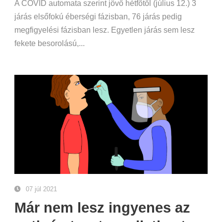
A COVID automata szerint jövő hétfőtől (július 12.) 3
járás elsőfokú éberségi fázisban, 76 járás pedig
megfigyelési fázisban lesz. Egyetlen járás sem lesz
fekete besorolású,...
07 júl 2021
Már nem lesz ingyenes az