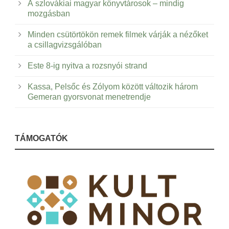
A szlovákiai magyar könyvtárosok – mindig
mozgásban
Minden csütörtökön remek filmek várják a nézőket
a csillagvizsgálóban
Este 8-ig nyitva a rozsnyói strand
Kassa, Pelsőc és Zólyom között változik három
Gemeran gyorsvonat menetrendje
TÁMOGATÓK