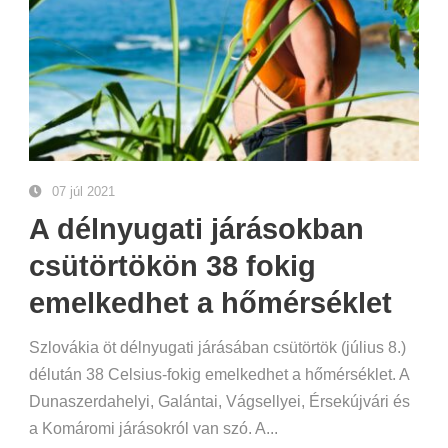
07 júl 2021
A délnyugati járásokban
csütörtökön 38 fokig
emelkedhet a hőmérséklet
Szlovákia öt délnyugati járásában csütörtök (július 8.)
délután 38 Celsius-fokig emelkedhet a hőmérséklet. A
Dunaszerdahelyi, Galántai, Vágsellyei, Érsekújvári és
a Komáromi járásokról van szó. A...