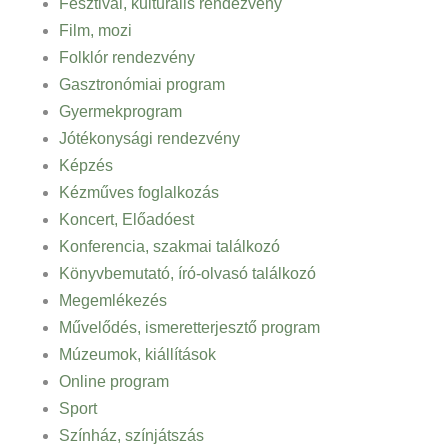
Fesztivál, kulturális rendezvény
Film, mozi
Folklór rendezvény
Gasztronómiai program
Gyermekprogram
Jótékonysági rendezvény
Képzés
Kézműves foglalkozás
Koncert, Előadóest
Konferencia, szakmai találkozó
Könyvbemutató, író-olvasó találkozó
Megemlékezés
Művelődés, ismeretterjesztő program
Múzeumok, kiállítások
Online program
Sport
Színház, színjátszás