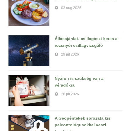
03 aug 2026
Állásajánlat: csillagászt keres a
rozsnyói csillagvizsgáló
29 júl 2026
Nyáron is szükség van a
véradókra
28 júl 2026
A Geopéntekek sorozata kis
paleontológusokkal veszi