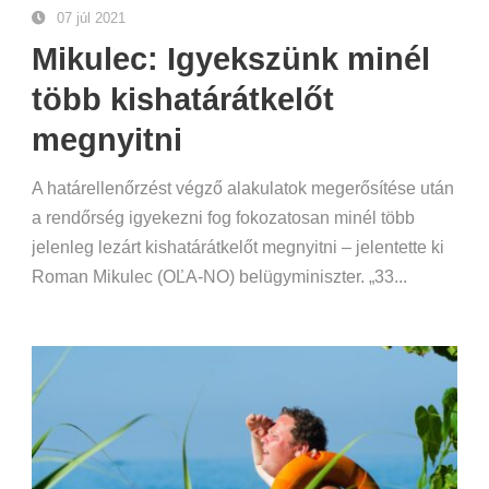
07 júl 2021
Mikulec: Igyekszünk minél
több kishatárátkelőt
megnyitni
A határellenőrzést végző alakulatok megerősítése után
a rendőrség igyekezni fog fokozatosan minél több
jelenleg lezárt kishatárátkelőt megnyitni – jelentette ki
Roman Mikulec (OĽA-NO) belügyminiszter. „33...