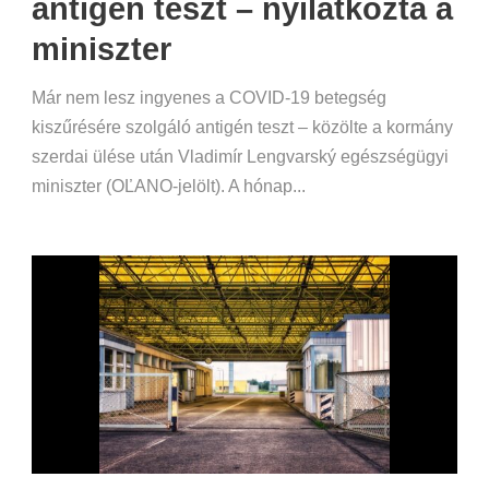
antigén teszt – nyilatkozta a
miniszter
Már nem lesz ingyenes a COVID-19 betegség
kiszűrésére szolgáló antigén teszt – közölte a kormány
szerdai ülése után Vladimír Lengvarský egészségügyi
miniszter (OĽANO-jelölt). A hónap...