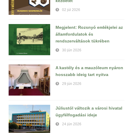
kezdetét
02 júl 2026
Megjelent: Rozsnyó emlékjelei az
államfordulatok és
rendszerváltások tükrében
30 jún 2026
A kastély és a mauzóleum nyáron
hosszabb ideig tart nyitva
29 jún 2026
Júliustól változik a városi hivatal
ügyfélfogadási ideje
24 jún 2026