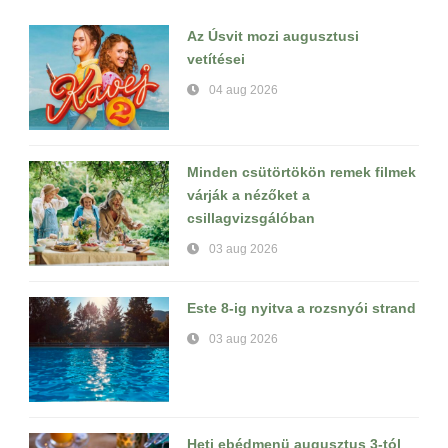
Az Úsvit mozi augusztusi
vetítései
04 aug 2026
Minden csütörtökön remek filmek
várják a nézőket a
csillagvizsgálóban
03 aug 2026
Este 8-ig nyitva a rozsnyói strand
03 aug 2026
Heti ebédmenü augusztus 3-tól