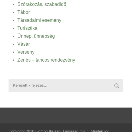
Szórakozás, szabadidő
Tábor
Társadalmi esemény
Turisztika
Ünnep, ünnepség
Vásár
Verseny
Zenés – táncos rendezvény
Copyright 2018 Gömöri Ifjúsági Társaság (GIT), Minden jog