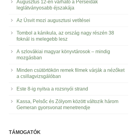
Augusztus 12-én várható a Perseidák
leglátványosabb éjszakája
Az Úsvit mozi augusztusi vetítései
Tombol a kánikula, az ország nagy részén 38
foknál is melegebb lesz
A szlovákiai magyar könyvtárosok – mindig
mozgásban
Minden csütörtökön remek filmek várják a nézőket
a csillagvizsgálóban
Este 8-ig nyitva a rozsnyói strand
Kassa, Pelsőc és Zólyom között változik három
Gemeran gyorsvonat menetrendje
TÁMOGATÓK