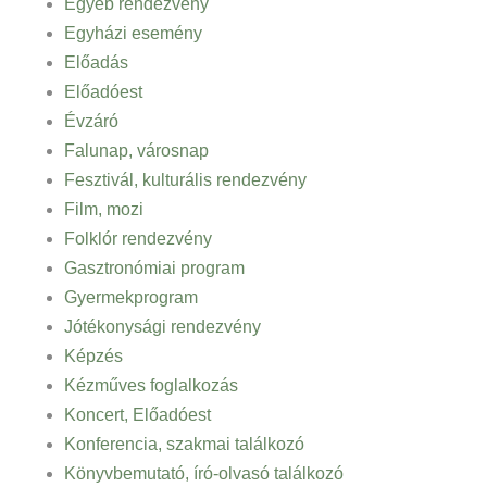
Egyéb rendezvény
Egyházi esemény
Előadás
Előadóest
Évzáró
Falunap, városnap
Fesztivál, kulturális rendezvény
Film, mozi
Folklór rendezvény
Gasztronómiai program
Gyermekprogram
Jótékonysági rendezvény
Képzés
Kézműves foglalkozás
Koncert, Előadóest
Konferencia, szakmai találkozó
Könyvbemutató, író-olvasó találkozó