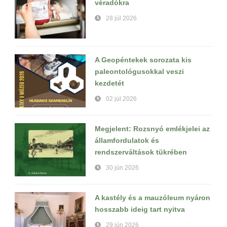
véradókra
28 júl 2026
A Geopéntekek sorozata kis
paleontológusokkal veszi
kezdetét
02 júl 2026
Megjelent: Rozsnyó emlékjelei az
államfordulatok és
rendszerváltások tükrében
30 jún 2026
A kastély és a mauzóleum nyáron
hosszabb ideig tart nyitva
29 jún 2026