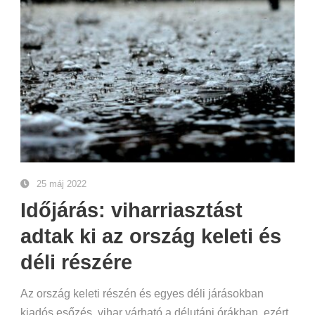
25 máj 2022
Időjárás: viharriasztást
adtak ki az ország keleti és
déli részére
Az ország keleti részén és egyes déli járásokban
kiadós esőzés, vihar várható a délutáni órákban, ezért