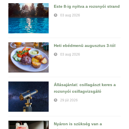
Este 8-ig nyitva a rozsnyói strand
03 aug 2026
Heti ebédmenü augusztus 3-tól
03 aug 2026
Állásajánlat: csillagászt keres a
rozsnyói csillagvizsgáló
29 júl 2026
Nyáron is szükség van a