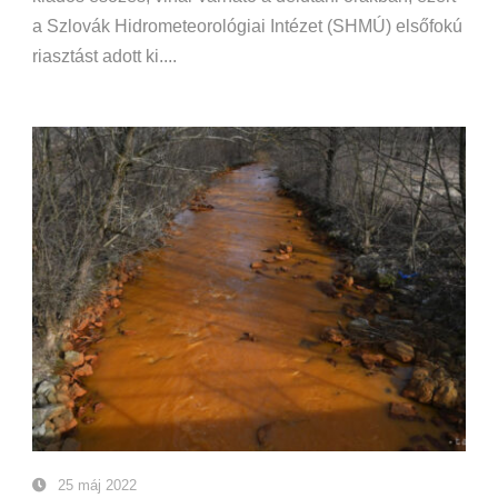
a Szlovák Hidrometeorológiai Intézet (SHMÚ) elsőfokú
riasztást adott ki....
25 máj 2022