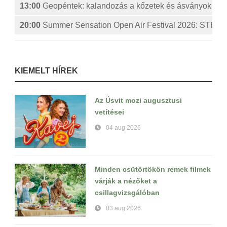
13:00
Geopéntek: kalandozás a kőzetek és ásványok izg
20:00
Summer Sensation Open Air Festival 2026: ST
KIEMELT HÍREK
Az Úsvit mozi augusztusi
vetítései
04 aug 2026
Minden csütörtökön remek filmek
várják a nézőket a
csillagvizsgálóban
03 aug 2026