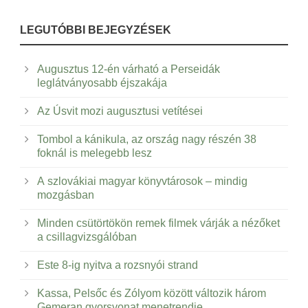
LEGUTÓBBI BEJEGYZÉSEK
Augusztus 12-én várható a Perseidák
leglátványosabb éjszakája
Az Úsvit mozi augusztusi vetítései
Tombol a kánikula, az ország nagy részén 38
foknál is melegebb lesz
A szlovákiai magyar könyvtárosok – mindig
mozgásban
Minden csütörtökön remek filmek várják a nézőket
a csillagvizsgálóban
Este 8-ig nyitva a rozsnyói strand
Kassa, Pelsőc és Zólyom között változik három
Gemeran gyorsvonat menetrendje