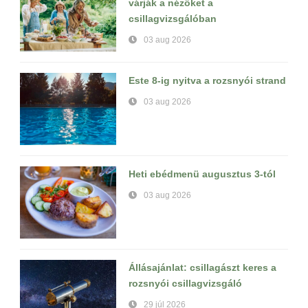
várják a nézőket a
csillagvizsgálóban
03 aug 2026
Este 8-ig nyitva a rozsnyói strand
03 aug 2026
Heti ebédmenü augusztus 3-tól
03 aug 2026
Állásajánlat: csillagászt keres a
rozsnyói csillagvizsgáló
29 júl 2026