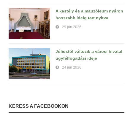
A kastély és a mauzóleum nyáron
hosszabb ideig tart nyitva
29 jún 2026
Júliustól változik a városi hivatal
ügyfélfogadási ideje
24 jún 2026
KERESS A FACEBOOKON