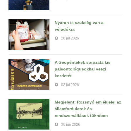
Nyáron is szükség van a
véradókra
28 júl 2026
A Geopéntekek sorozata kis
paleontológusokkal veszi
kezdetét
02 júl 2026
Megjelent: Rozsnyó emlékjelei az
államfordulatok és
rendszerváltások tükrében
30 jún 2026