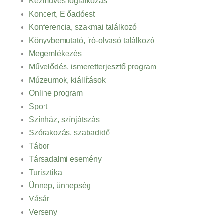
Kézműves foglalkozás
Koncert, Előadóest
Konferencia, szakmai találkozó
Könyvbemutató, író-olvasó találkozó
Megemlékezés
Művelődés, ismeretterjesztő program
Múzeumok, kiállítások
Online program
Sport
Színház, színjátszás
Szórakozás, szabadidő
Tábor
Társadalmi esemény
Turisztika
Ünnep, ünnepség
Vásár
Verseny