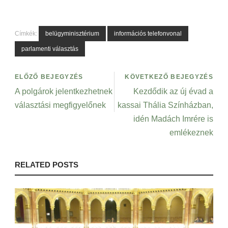
Címkék:
belügyminisztérium
információs telefonvonal
parlamenti választás
ELŐZŐ BEJEGYZÉS
KÖVETKEZŐ BEJEGYZÉS
A polgárok jelentkezhetnek
Kezdődik az új évad a
választási megfigyelőnek
kassai Thália Színházban,
idén Madách Imrére is
emlékeznek
RELATED POSTS