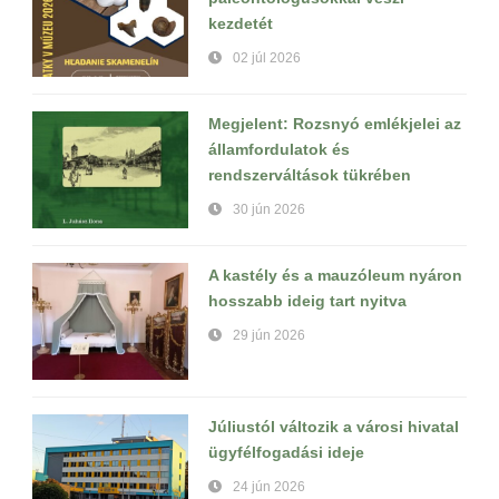
kezdetét
02 júl 2026
Megjelent: Rozsnyó emlékjelei az
államfordulatok és
rendszerváltások tükrében
30 jún 2026
A kastély és a mauzóleum nyáron
hosszabb ideig tart nyitva
29 jún 2026
Júliustól változik a városi hivatal
ügyfélfogadási ideje
24 jún 2026