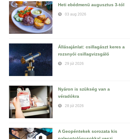
Heti ebédmenü augusztus 3-tól
03 aug 2026
Állásajánlat: csillagászt keres a
rozsnyói csillagvizsgáló
29 júl 2026
Nyáron is szükség van a
véradókra
28 júl 2026
A Geopéntekek sorozata kis
paleontológusokkal veszi