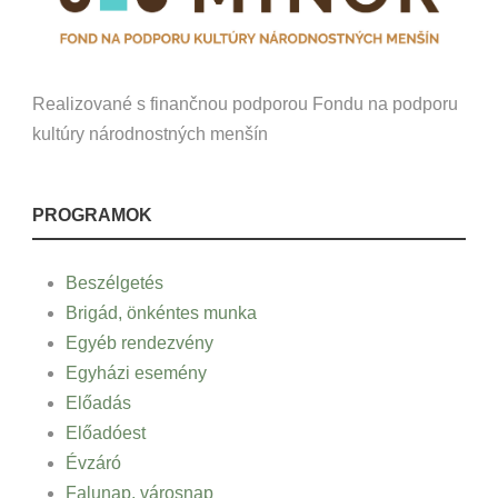
Realizované s finančnou podporou Fondu na podporu
kultúry národnostných menšín
PROGRAMOK
Beszélgetés
Brigád, önkéntes munka
Egyéb rendezvény
Egyházi esemény
Előadás
Előadóest
Évzáró
Falunap, városnap