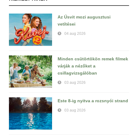
Az Úsvit mozi augusztusi
vetítései
04 aug 2026
Minden csütörtökön remek filmek
várják a nézőket a
csillagvizsgálóban
03 aug 2026
Este 8-ig nyitva a rozsnyói strand
03 aug 2026