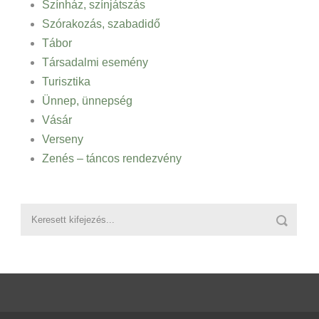
Színház, színjátszás
Szórakozás, szabadidő
Tábor
Társadalmi esemény
Turisztika
Ünnep, ünnepség
Vásár
Verseny
Zenés – táncos rendezvény